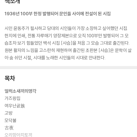
책소개
1936년 100부 한정 발행되어 문인들 사이에 전설이 된 시집
시인 윤동주가 필사하고 당대의 시인들이 가장 소장하고 싶어했던 시집.
한지에 인쇄, 전통 자루매기 양장제본으로 오직 100부만 발행되어 그 모
습조차 보기 힘들었던 백석 시집 [사슴]을 처음 그 모습 그대로 출간된다.
원본 활자의 느낌을 고스란히 재현하여 출간된 초판본 [사슴]은 문학이 살
아 숨 쉬던 시절, 시대를 노래한 시인들의 시대로 안내한다.
목차
얼럭소새끼의영각
가즈랑집
여우난곬族
고방
모닥불
古夜
오리망아지토끼