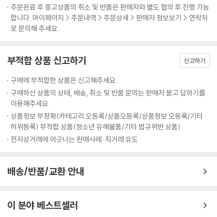
또 인절미, 송구떡, 콩가루차떡의 내음새도 나고...”
주문완료 후 중고상품의 취소 및 반품은 판매자와 별도 협의 후 진행 가능
합니다. 마이페이지 > 주문내역 > 주문상세 > 판매자 정보보기 > 연락처
조선과 만주를 떠돌며 작품을 발표했던 백석의 시에는 정답고 그리운 고향
로 문의해 주세요.
의 모습이 담겨 있습니다. 또한 남북이 분단되고 시간이 지나 멀어지고 사
라지고 잊힌 우리의 전통과 문화가 그때 그 시절과 같이 생생한 언어로 고
부적합 상품 신고하기
스란히 남아 있습니다.
신고하기
구매에 부적합한 상품은 신고해주세요.
구매하신 상품의 상태, 배송, 취소 및 반품 문의는 판매자 묻고 답하기를
이용해주세요.
상품정보 부정확(카테고리 오등록/상품오등록/상품정보 오등록/기타
허위등록) 부적합 상품(청소년 유해물품/기타 법규위반 상품)
전자상거래에 어긋나는 판매사례: 직거래 유도
배송/반품/교환 안내
이 분야 베스트셀러