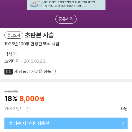
공유하기
초판본 사슴
중고도서
1936년 100부 한정판 백석 시집
백석
저
소와다리
2016.02.25.
새 상품에 가까운 상품
최상
9,800
원
18
8,000
YES포인트
0원
앱 다운 시 1천원 상품권