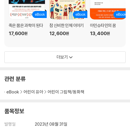
죽은 몸은 과학이 된다
참 신비한 인체 이야기
아인슈타인의 꿈
17,600
12,600
13,400
원
원
원
더보기
관련 분류
eBook
어린이 유아
어린이 그림책/동화책
품목정보
발행일
2023년 08월 31일