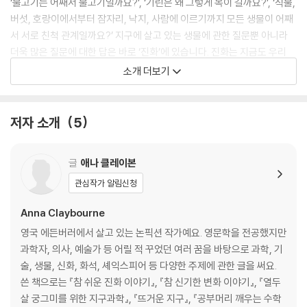
‘물고기는 어째서 물고기일까요?’, ‘기린은 왜 그렇게 목이 길까요?’, ‘식물,
버섯, 호랑이에서부터 잠자리, 낙지, 사람에 이르기까지 모든 생물이 어째
서 서로 친척 관계일까요?’ 지구에 살고 있는 생물에 관한 질문뿐 아니라
더욱 많은 질문에 대한 답은 바로 ‘진화’에 있습니다. 진화는 지금도 우리
가까이에서 일어나고 있는 놀라운 작용입니다.
소개 더보기
《참 쉬운 진화 이야기》에서 진화가 무엇인지, 어떻게 작동하는지, 그 비밀
을 누가 알아냈는지 살펴봅니다. 수십억 년이 지나는 동안 생물이 어떻게
변화하고, 어떻게 이렇게 다양한 형태로 가지 쳐 나왔는지 알아보고, 또 사
저자 소개
5
람이 모든 생물과 어떻게 친척 관계가 되는지를 알아봅니다. 유인원이나
원숭이뿐 아니라 고양이, 개, 물고기, 심지어 바나나까지도요!
글
애나 클레이본
놀랍고도 신기한 ‘진화의 세계’로 발을 내딛어 보자!
관심작가 알림신청
‘개는 언제부터 사람과 함께 살게 되었어요?’, ‘공룡은 왜 멸종되었어요?’,
Anna Claybourne
‘사람은 옛날부터 이런 모습이었나요?’ 어린이의 자연과 생명에 대한 호기
심은 끝이 없습니다. 《참 쉬운 진화 이야기》는 생물학에서 중요한 부분을
영국 에든버러에서 살고 있는 논픽션 작가예요. 영문학을 전공했지만
차지하고 있는 ‘진화’를 어린이의 눈높이에 맞추어 꼼꼼하고 친절하게 알
과학자, 의사, 예술가 등 어릴 적 꾸었던 여러 꿈을 바탕으로 과학, 기
려 줍니다. 책을 가득 채운 다양한 주제와 아름다운 일러스트는 아이들을
술, 생물, 신화, 화석, 셰익스피어 등 다양한 주제에 관한 글을 써요.
흥미진진한 탐구의 세계로 이끕니다. 책을 펼쳐 신기한 진화의 비밀을 살
쓴 책으로는 『참 쉬운 진화 이야기』, 『참 신기한 변화 이야기』, 『열두
펴보고, 앞으로 진화가 어디를 향할지 상상해 보면 어떨까요?
살 궁그미를 위한 지구과학』, 『뜨거운 지구』, 『공부머리 깨우는 수학