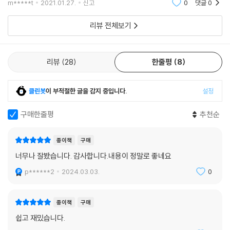
m*****t
2021.01.27.
신고
0
댓글
0
먼저 읽고 설명해주는 것도 방법일 것 같아요. 우선 그림
이 많은 과학책이라서 그 점은 좋아요
리뷰 전체보기
리뷰
28
한줄평
8
클린봇
이 부적절한 글을 감지 중입니다.
설정
구매한줄평
추천순
종이책
구매
너무나 잘봤습니다. 감사합니다.내용이 정말로 좋네요
p******2
2024.03.03.
0
종이책
구매
쉽고 재밌습니다.