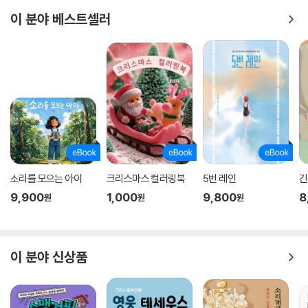
이 분야 베스트셀러
소리를 모으는 아이
크리스마스 컬러링북
5번 레인
긴
9,900
1,000
9,800
8
원
원
원
이 분야 신상품