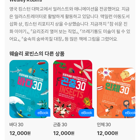
영국 킹스턴 대학교에서 일러스트와 애니메이션을 전공했어요. 지금
은 일러스트레이터로 활발하게 활동하고 있답니다. 맥밀런 아동도서
삽화 상, 킹스턴 리포티지 상을 수상했습니다. 지금까지 『참 쉬운 진
화 이야기』, 『요리조리 열어 보는 직업』, 『쓰레기통도 미술이 될 수 있
어요』, 『숲속의 숨바꼭질 대장』 등 많은 책에 그림을 그렸어요.
웨슬리 로빈스
의 다른 상품
바다 30
곤충 30
인체 30
12,000
12,000
12,000
원
원
원