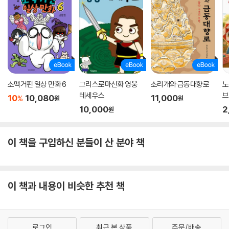
소맥거핀 일상 만화 6
그리스로마신화 영웅
소리개와 금동대향로
노
테세우스
브
10
10,080
11,000
%
원
원
10,000
2
원
이 책을 구입하신 분들이 산 분야 책
이 책과 내용이 비슷한 추천 책
로그인
최근 본 상품
주문/배송