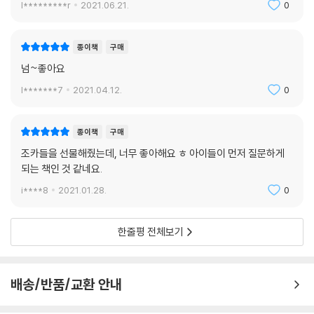
l*********r
2021.06.21.
0
종이책
구매
넘~좋아요
l*******7
2021.04.12.
0
종이책
구매
조카들을 선물해줬는데, 너무 좋아해요 ㅎ 아이들이 먼저 질문하게
되는 책인 것 같네요.
i****8
2021.01.28.
0
한줄평 전체보기
배송/반품/교환 안내