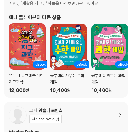
게임』, 『재활용 지구』, 『하늘을 바라보면』 등이 있어요.
애나 클레이본
의 다른 상품
열두 살 궁그미를 위한
공부머리 깨우는 수학
공부머리 깨우는 과학
지구과학
게임
게임
12,000
10,400
10,400
원
원
원
그림
웨슬리 로빈스
관심작가 알림신청
Wesley Robins