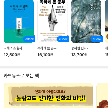
니체의 초월자
독하게 돈 공부
공허한 십자가
내
12,500
16,100
13,700
1
원
원
원
카드뉴스로 보는 책