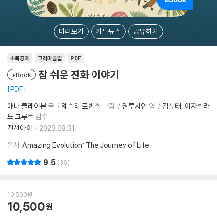
미리보기
카드뉴스
공유하기
소득공제
크레마클럽
PDF
참 쉬운 진화 이야기
eBook
PDF
애나 클레이본
글
웨슬리 로빈스
그림
권루시안
역
김상태
이자벨라
드 그루트
감수
진선아이
2023.08.31.
원서
Amazing Evolution: The Journey of Life
9.5
36
10,500
원
10,500