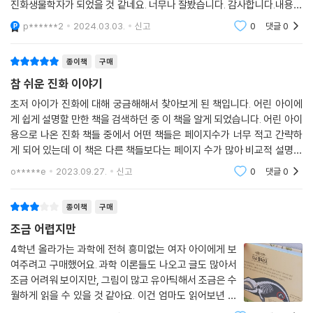
진화생물학자가 되었을 것 같네요. 너무나 잘봤습니다. 감사합니다.내용이
정말로 좋네요
p******2
2024.03.03.
신고
0
댓글
0
종이책
구매
참 쉬운 진화 이야기
초저 아이가 진화에 대해 궁금해해서 찾아보게 된 책입니다. 어린 아이에
게 쉽게 설명할 만한 책을 검색하던 중 이 책을 알게 되었습니다. 어린 아이
용으로 나온 진화 책들 중에서 어떤 책들은 페이지수가 너무 적고 간략하
게 되어 있는데 이 책은 다른 책들보다는 페이지 수가 많아 비교적 설명이
많은 편이었고 그러면서도 너무 어렵지 않게 설명되어 있어 고르게 되었습
o*****e
2023.09.27.
신고
0
댓글
0
니다. 아
종이책
구매
조금 어렵지만
4학년 올라가는 과학에 전혀 흥미없는 여자 아이에게 보
여주려고 구매했어요. 과학 이론들도 나오고 글도 많아서
조금 어려워 보이지만, 그림이 많고 유아틱해서 조금은 수
월하게 읽을 수 있을 것 같아요. 이건 엄마도 읽어보년 쉽
고 재미있게 읽을 수 있어서 아이가 관심 없어하면 제가