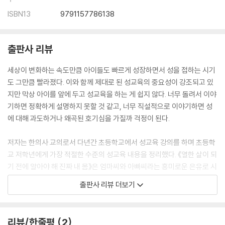
ISBN13
9791157786138
출판사 리뷰
세상이 변화하는 속도만큼 아이들도 빠르게 성장하면서 성을 접하는 시기
도 그만큼 빨라졌다. 이와 함께 제대로 된 성교육의 중요성이 강조되고 있
지만 막상 아이를 앞에 두고 성교육을 하는 게 쉽지 않다. 너무 돌려서 이야
기하면 정확하게 설명하지 못할 것 같고, 너무 직설적으로 이야기하면 성
에 대해 과도하거나 왜곡된 호기심을 가질까 걱정이 된다.
저자는 한의사 교의로서 다년간 초등학교에서 성교육 강의를 하며 초등학
교 저학년에게 가장 적절한 수준의 성교육 내용을 정리했다. 《열한 살이 되
기 전에 알아야 해 진짜 내 몸》은 엄마씨와 아빠씨라는 흥미로운 은유로 시
작해서 임신과 출산의 과정을 설명하고 더 나아가 내 몸을 지키는 바른 태
출판사 리뷰 더보기
도까지 다루며 초등학교 저학년 아이들에게 꼭 필요한 내용을 이해하기 쉽
게 풀어냈다. 또한, 귀엽고 꼼꼼한 삽화와 공감 가는 인물 구성, 빠져드는
스토리텔링은 아동이 재미있게, 반복적으로 책을 접하도록 해서 스스로 학
리뷰/한줄평
2