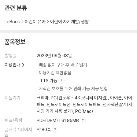
관련 분류
eBook
어린이 유아
어린이 자기계발/생활
품목정보
발행일
2023년 09월 08일
이용안내
배송 없이 구매 후 바로 읽기
이용기간 제한없음
TTS 가능
저작권 보호를 위해 인쇄 기능 제공 안함
지원기기
크레마, PC(윈도우 - 4K 모니터 미지원), 아이폰, 아이
패드, 안드로이드폰, 안드로이드패드, 전자책단말기(저
사양 기기 사용 불가), PC(Mac)
파일/용량
PDF(DRM) | 61.85MB
글자 수/ 페이지
약 80쪽
수