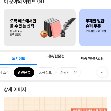
이 분야의 이벤트
9
리뷰/한줄평
도서정보
배송/반품/교환
2
자 소개
관련분류
품목정보
출판사 리뷰
상세 이미지