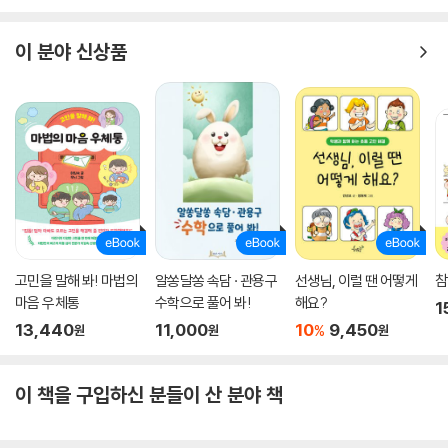
이 분야 신상품
고민을 말해 봐! 마법의
알쏭달쏭 속담 · 관용구
선생님, 이럴 땐 어떻게
참
마음 우체통
수학으로 풀어 봐!
해요?
1
13,440
11,000
10
9,450
%
원
원
원
이 책을 구입하신 분들이 산 분야 책