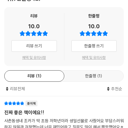
습하는 태도를 만든다.
‘부모님께’ 파트에는 아이가 더 높은 수준을 질문할 때 답하는 방법, 반복적
리뷰
한줄평
으로 학습해야 하는 내용 등이 담겨 있어서 아동의 성 지식 학습, 성교육하
10.0
10.0
는 부모의 올바른 자세에 적절한 도움을 제공한다. 《열한 살이 되기 전에
알아야 해 진짜 내 몸》을 통해 부모와 아이가 자연스럽게 상호작용할 수 있
으며 부모는 아이의 성장에 긍정적인 영향을 주고, 아이는 호기심을 충족
리뷰 쓰기
한줄평 쓰기
하며 세상에 나아가는 방법을 익힐 수 있다.
혜택 및 유의사항
혜택 및 유의사항
리뷰
1
한줄평
1
리뷰전체
추천순
종이책
진짜 좋은 책이에요!!
사촌동생네 조카가 딱 초등 저학년이라 생일선물로 사줬어요 부담스러워
하지 않을까 걱정했는데 너무 재밌어하고 질문도 많이 해서 뿌듯했어요ㅎ