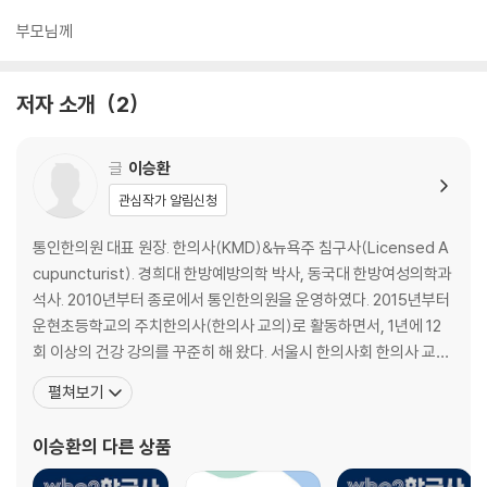
부모님께
저자 소개
2
글
이승환
관심작가 알림신청
통인한의원 대표 원장. 한의사(KMD)&뉴욕주 침구사(Licensed A
cupuncturist). 경희대 한방예방의학 박사, 동국대 한방여성의학과
석사. 2010년부터 종로에서 통인한의원을 운영하였다. 2015년부터
운현초등학교의 주치한의사(한의사 교의)로 활동하면서, 1년에 12
회 이상의 건강 강의를 꾸준히 해 왔다. 서울시 한의사회 한의사 교의
운영위원회 부위원장 및 교재위원장, 대한한의사협회 소아청소년위
펼쳐보기
원회 부위원장을 맡고 있다. 초등학생과 중학생을 위한 성교육, 금연,
금주, 바른 식습관, 키가 쑥쑥 자라는 건강한 습관, 감염병 예방 등 건
이승환
의 다른 상품
강 교육 관련 교재를 만들