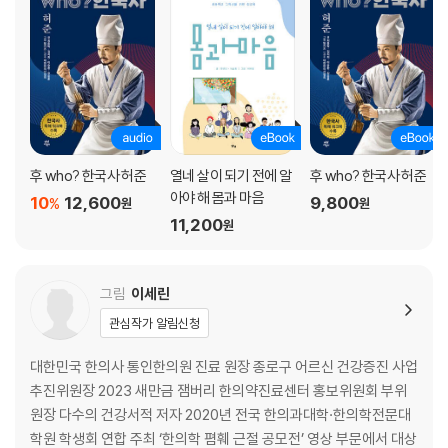
후 who? 한국사 허준
열네 살이 되기 전에 알
후 who? 한국사 허준
아야 해 몸과 마음
10
12,600
9,800
%
원
원
11,200
원
그림
이세린
관심작가 알림신청
대한민국 한의사 통인한의원 진료 원장 종로구 어르신 건강증진 사업
추진위원장 2023 새만금 잼버리 한의약진료센터 홍보위원회 부위
원장 다수의 건강서적 저자 2020년 전국 한의과대학·한의학전문대
학원 학생회 연합 주최 ‘한의학 폄훼 근절 공모전’ 영상 부문에서 대상