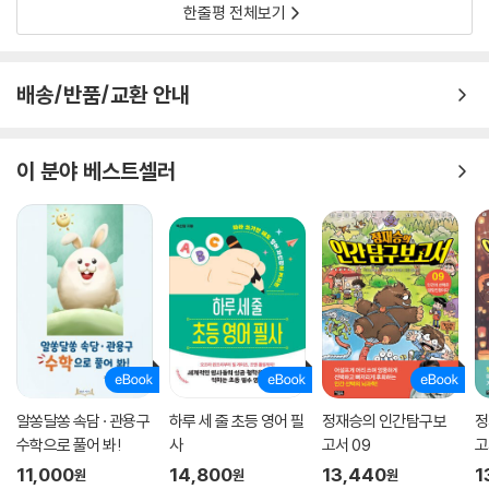
한줄평 전체보기
배송/반품/교환 안내
이 분야 베스트셀러
알쏭달쏭 속담 · 관용구
하루 세 줄 초등 영어 필
정재승의 인간탐구보
정
수학으로 풀어 봐!
사
고서 09
고
11,000
14,800
13,440
1
원
원
원