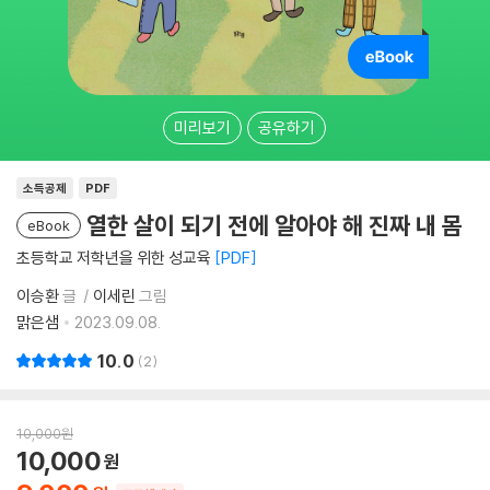
미리보기
공유하기
소득공제
PDF
열한 살이 되기 전에 알아야 해 진짜 내 몸
eBook
초등학교 저학년을 위한 성교육
PDF
이승환
글
이세린
그림
맑은샘
2023.09.08.
10.0
2
10,000
원
10,000