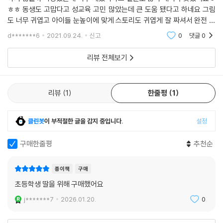
ㅎㅎ 동생도 고맙다고 성교육 고민 많았는데 큰 도움 됐다고 하네요 그림
도 너무 귀엽고 아이들 눈높이에 맞게 스토리도 귀엽게 잘 짜셔서 완전 좋
았습니다ㅎㅎ 조카 선물, 아이 성교육 고민하시는 분들 후회 없으실 거 같
d*******6
2021.09.24.
신고
0
댓글
0
아요 강력 추천합니
리뷰 전체보기
리뷰
1
한줄평
1
클린봇
이 부적절한 글을 감지 중입니다.
설정
구매한줄평
추천순
종이책
구매
초등학생 딸을 위해 구매했어요
j*******7
2026.01.20.
0