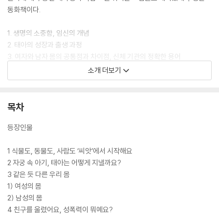
동화책이다.
1. 생명의 소중함, 임신의 개념
2. 태아의 성장과 출생 과정
3. 여자와 남자 몸의 공통점과 차이점, 신체 기관의 정확한 용어
4. 성범죄로부터 내 몸을 안전하게 보호하는 방법, 남녀 서로 이해하고 배
소개 더보기
려하는 태도
지금, 똥글 선생님과 튼튼초등학교의 개성 넘치는 친구들을 만나 우리 몸
목차
에 대해 알아보자.
등장인물
1 식물도, 동물도, 사람도 ‘씨앗’에서 시작해요
2 자궁 속 아기, 태아는 어떻게 지낼까요?
3 같은 듯 다른 우리 몸
1) 여성의 몸
2) 남성의 몸
4 친구를 울렸어요, 성폭력이 뭐예요?