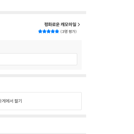
평화로운 캐모마일
3명 평가
가게에서 팔기