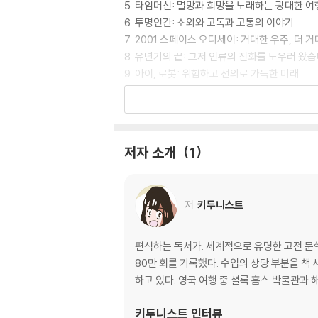
5. 타임머신: 멸망과 희망을 노래하는 광대한 
6. 투명인간: 소외와 고독과 고통의 이야기
7. 2001 스페이스 오디세이: 거대한 우주, 더 
8. 유년기의 끝: 그저 인류의 진화를 도우러 왔
9. 아이, 로봇: 위험하고 선의로 가득한 미래
10. ‘파운데이션’ 시리즈: 미래를 바로잡는 거대
저자 후기
저자 소개
1
저
키두니스트
편식하는 독서가. 세계적으로 유명한 고전 문학
80만 회를 기록했다. 수입의 상당 부분을 책 
하고 있다. 영국 여행 중 셜록 홈스 박물관과
키두니스트
인터뷰