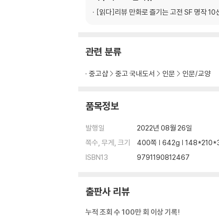
[읽다]
리뷰 만화로 즐기는 고전 SF 명작 10
관련 분류
중고샵
중고 국내도서
인문
인문/교양
품목정보
발행일
2022년 08월 26일
쪽수, 무게, 크기
400쪽 | 642g | 148*210
ISBN13
9791190812467
출판사 리뷰
누적 조회 수 100만 회 이상 기록!