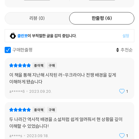
합쳐도 되는 대상으로 여겨온 기존의 인식을 반복한 것이다
리뷰
0
한줄평
6
우크라이나에 전쟁 책임은 없는가
이번 전쟁으로 많은 우크라이나인들과 러시아인들이 희생된 것은 안타까
클린봇
이 부적절한 글을 감지 중입니다.
설정
운 일이지만 전쟁의 원인 제공 측면에서 우크라이나도 전혀 책임이 없는
것은 아니다. 푸틴은 우크라이나의 나토 가입을 넘지 말아야 할 ‘레드 라
구매한줄평
추천순
인’으로 정하고 그 선을 넘을 경우 보복이 있을 것임을 누차 언급해왔지만
우크라이나 지도자들은 신중하지 못했다. 우크라이나는 나토에 들어가서
종이책
구매
는 안 된다는 푸틴의 수차례 경고를 듣고도 ‘설마 전쟁을 일으키겠나’ 하는
이 책을 통해 지난해 시작된 러-우크라이나 전쟁 배경을 깊게
안일한 태도로 무시했다. 두 차례 시민혁명을 통해 친러시아 성향의 대통
이해하게 됐습니다
령을 축출하고 친서방 정권을 수립하는 과정에서 우크라이나는 전 세계인
a*****6
2023.09.20.
1
들의 환호를 받았고 이로 인한 자신감 과잉이 러시아와 국경을 맞대고 있
는 데 따른 우려스러운 현실 감각을 마비시켰는지 모른다. 나토에 가입만
하게 되면 러시아의 공격으로부터 안전해질 수 있다며 우크라이나는 서방
종이책
구매
과 의기투합해 러시아를 구석으로 몰고 간 측면이 분명히 있다.
두 나라간 역사적 배경을 소설처럼 쉽게 알려줘서 현 상황을 깊이
이해할 수 있었습니다!
우크라이나는 왜 서방을 택할 수밖에 없었나
a****s
2023.09.18.
1