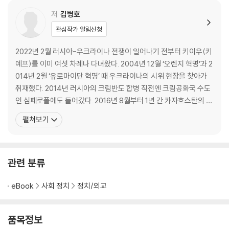
5 볼셰비키와의 대결에서 좌절한 시몬 페틀류라
6 극우민족주의 ‘야누스의 얼굴’ 스테판 반데라
저
김병호
7 소련에 저항한 민족공산주의자 페트로 셸레스트
관심작가 알림신청
8 유연한 외교로 러시아 견제한 레오니드 쿠치마
2022년 2월 러시아-우크라이나 전쟁이 일어나기 전부터 키이우(키
3부 사건에서 찾는 러시아에 대한 원한
예프)를 이미 여섯 차례나 다녀왔다. 2004년 12월 ‘오렌지 혁명’과 2
1 스탈린이 촉발한 집단굶주림 ‘홀로도모르’
014년 2월 ‘유로마이단 혁명’ 때 우크라이나의 시위 현장을 찾아가
2 러시아 우위 속에 핍박받는 민족주의
취재했다. 2014년 러시아의 크림반도 합병 직전엔 크림공화국 수도
3 소련 민족문제에 무심했던 고르바초프
인 심페로폴에도 들어갔다. 2016년 8월부터 1년 간 카자흐스탄의 알
4 소련 해체를 앞당긴 ‘체르노빌’ 사태
마티 소재 KIMEP대학에서 연수하며 중앙아시아와 캅카스·동유럽·
펼쳐보기
5 초기 크림반도를 둘러싼 소유권 갈등
발칸반도·흑해 주변의 25개국을 여행했는데 여기에는 키이우와 리
6 포기가 힘든 흑해함대의 전략적 가치
비우, 오데사 같은 우크라이나 도시들도 포함됐다. 서울대 노어노문
7 러시아 세력을 몰아낸 ‘오렌지혁명’
학과를 나와 한국외대에서 국제관계학 박사학위(2
8 경제의 숨통을 끊는 ‘에너지 무기화’
관련 분류
4부 반복되는 우크라이나의 자충수
eBook
사회 정치
정치/외교
1 배신당한 외세 의존적 행태
2 독립보다는 자치 확보에 방점
품목정보
3 급진적 파시즘 표방의 업보