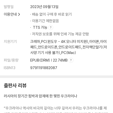
4 핵무기 포기와 미천한 자주국방
발행일
2023년 09월 13일
5 동서 지역 균열과 포퓰리즘 정치
이용안내
배송 없이 구매 후 바로 읽기
5부 양국 간 전쟁은 무엇을 남겼나
이용기간 제한없음
1 전쟁 수렁 속 밑천 드러난 러시아
TTS 가능
2 전후 복구의 상처 커진 젤렌스키
저작권 보호를 위해 인쇄 기능 제공 안함
3 견고해진 나토와 높아진 핵무기 위상
지원기기
크레마,PC(윈도우 - 4K 모니터 미지원),아이폰,아이
4 북·러 밀월 속 꽉 막힌 한·러 관계
패드,안드로이드폰,안드로이드패드,전자책단말기(저
5 지정학은 여전히 유용하다
사양 기기 사용 불가),PC(Mac)
파일/용량
EPUB(DRM) | 22.74MB
에필로그
ISBN13
9791191882087
참고문헌
출판사 리뷰
러시아의 장기간 핍박과 압제에 한 맺힌 우크라이나
“우크라이나 역사의 비극의 깊이는 너무 깊어서 우리는 우크라이나를 제