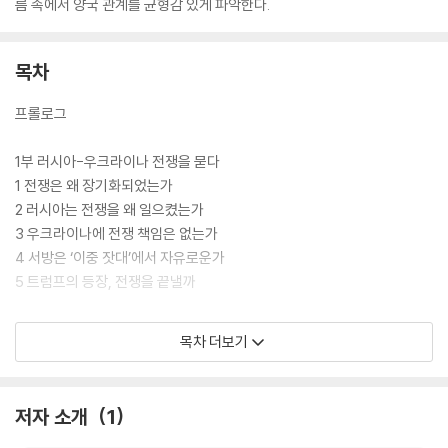
름 속에서 양국 관계를 균형감 있게 파악한다.
목차
프롤로그
1부 러시아-우크라이나 전쟁을 묻다
1 전쟁은 왜 장기화되었는가
2 러시아는 전쟁을 왜 일으켰는가
3 우크라이나에 전쟁 책임은 없는가
4 서방은 ‘이중 잣대’에서 자유로운가
5 트럼프의 등장, 전쟁을 끝낼까
2부 우크라이나 인물로 본 러시아 관계
목차 더보기
1 ‘러시아 멍에’를 씌운 보흐단 흐멜니츠키
2 러시아 표트르 대제를 배신한 이반 마제파
3 푸쉬킨에 비견되는 민족시인 타라스 셰브첸코
저자 소개
1
4 역사가와 정치인을 넘나든 미하일로 흐루셰브스키