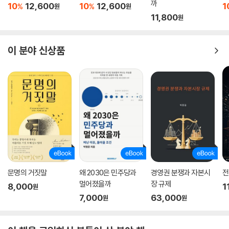
운데 러시아와 우크라이나는 이번 전쟁으로 그러한 기술 경쟁에서 뒤처질
까
10
12,600
10
12,600
1
%
%
원
원
수밖에 없다는 것이다. 기존에 글로벌 수준에 비해 낮았던 이들 나라의 경
11,800
원
제규모와 기술력 수준은 막대한 전쟁비용 지출과 각종 인프라스트럭처 파
괴 등으로 인해 회복하기 어려운 상황에 처했다. 러시아는 전쟁 이후 미국
이 분야 신상품
을 위시한 서방 선진국들과의 기술교류가 사실상 중단돼 발전 속도가 더디
게 될 위기에 처했고, 우크라이나 역시 전후 엄청난 복구 작업으로 인해 정
상국가로의 회복은 머나먼 일이 될 것이다. 전쟁으로 인해 두 나라의 국가
이미지 역시 크게 하락한 점도 뼈아픈 일일 것이다. 누가 승리를 해도 전쟁
이전의 상태로 경제를 회복하고 우호적인 국제여론을 얻는 데 당분간 가시
밭길이 불가피해 보인다.
전쟁과 국제정치 흐름에 균형 잡힌 시각
이번 전쟁의 배경에는 러시아와 우크라이나 모두 각자 주장할 수 있는 명
문명의 거짓말
왜 2030은 민주당과
경영권 분쟁과 자본시
전
분이 있다. 국내 독자들도 어느 한쪽을 일방적으로 지지해서는 안 되고 종
멀어졌을까
장 규제
8,000
1
합적이고 균형적인 시각에서 이번 전쟁을 바라봐야 한다. 특히 우크라이나
원
7,000
63,000
에 대한 관심이 고조되면서 국내 독자들은 이에 대한 다양하고 정돈된 콘
원
원
텐츠들을 여러 채널들을 통해 접하게 된 점은 고무적이다. 이 책도 독자들
이 균형 잡힌 사고를 갖고 이번 전쟁을 이해하는 데 유용하게 쓰일 수 있을