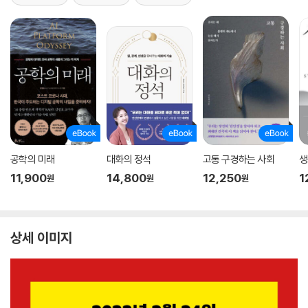
공학의 미래
대화의 정석
고통 구경하는 사회
생
11,900
14,800
12,250
1
원
원
원
상세 이미지