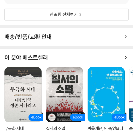
러시아는 소련 시대를 포함해 그 이전부터 우크라이나를 자신들의 영향권
으로 두면서 우크라이나를 이등민족으로 간주하고 하대해왔다. 러시아 당
한줄평 전체보기
국은 수백년 간 우크라이나의 국가적 독립성을 부인한 채 우크라이나인들
의 문화 발전과 언어 사용 등을 억압해왔다. 우크라이나 지식인들이 민족
주의를 고양하려는 노력에 대해 탄압으로 일관하면서 우크라이나가 러시
배송/반품/교환 안내
아를 벗어나 독자적인 국가로 나아가는 일을 방해해왔다. 소련 해체로 우
크라이나는 독립을 맞았지만 이후에도 천연가스 수출 중단, 친러시아 정권
수립 등을 통해 러시아 당국의 개입과 간섭은 계속돼왔다. 이에 우크라이
이 분야 베스트셀러
나는 나토나 유럽연합 가입을 추진하는 등 유럽으로 진로를 정할 수밖에
없었으며 지금의 양국 간 전쟁과 갈등은 동슬라브 ‘맏형’으로서 러시아의
상호존중과 관용 및 포용 노력이 부재했기 때문이다.
누가 승리해도 ‘상처뿐인 영광?’
이번 전쟁에서 미국과 유럽이 대리전 형태로 우크라이나를 크게 지원하면
서 전쟁 양상은 장기화되고 있다. 1년 6개월 넘게 전쟁이 이어지고 있지만
누가 승리할지, 어떻게 결말이 나올지 전혀 예측하기 힘든 상태다. 하지만
분명한 점은 전 세계 각국이 첨단 디지털 기술패권을 목표로 달려가는 가
무극화 시대
질서의 소멸
싸울게요, 안 죽었으니
숨