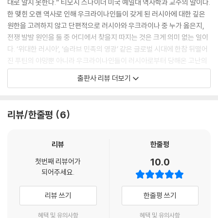
대로 알지 못한다.” 티모시 스나이더 미국 예일대 역사학과 교수의 말이다.
한 맺힌 오랜 역사로 인해 우크라이나인들이 갖게 된 러시아에 대한 깊은
원한을 고려하지 않고 단편적으로 러시아와 우크라이나 중 누가 옳은지,
전쟁 발발 원인을 둘 중 어디에서 찾을지 따지는 것은 크게 의미 없는 일이
다. ‘위대한 러시아’, ‘슬라브 민족의 영광’ 같은 글로벌 시대에 한참 뒤떨어
진 푸틴의 야망뿐 아니라 우크라이나인들이 러시아로부터 당해온 고난의
역사를 아는 것 또한 중요하다. 그래야만 나토 확대를 우려하는 러시아의
출판사 리뷰 더보기
입장 말고도 왜 우크라이나가 이번 전쟁으로 모진 피해를 입으면서도 유럽
품에 들어가려 하는지 보다 명확해질 수 있다.
리뷰/한줄평
6
푸틴의 우크라이나 인식 “우크라이나는 소련 시대에 만들어진 인공적인
산물”
리뷰
한줄평
푸틴을 비롯한 러시아 당국자들은 우크라이나를 중시하면서도 그 나라는
10.0
첫번째 리뷰어가
독립적인 실체가 아니라 러시아의 일부라는 개념을 지금도 갖고 있다. 우
되어주세요.
크라이나의 국가성 자체를 푸틴이 무시했기 때문에 큰 거리낌 없이 침공이
이뤄질 수 있었다. 푸틴은 전쟁 직전 ‘특별군사작전’에 돌입하는 배경을 설
리뷰 쓰기
한줄평 쓰기
명하면서 “지금의 우크라이나는 소련 시대에 만들어진 인공적인 산물”이
라고 밝혔다. 이는 우크라이나에 대해 국가적 정체성을 부인하고 러시아와
혜택 및 유의사항
혜택 및 유의사항