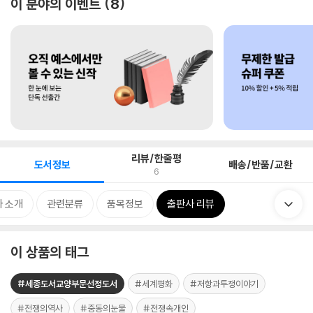
이 분야의 이벤트
8
리뷰/한줄평
도서정보
배송/반품/교환
6
 소개
관련분류
품목정보
출판사 리뷰
이 상품의 태그
#세종도서교양부문선정도서
#세계평화
#저항과투쟁이야기
#전쟁의역사
#중동의눈물
#전쟁속개인