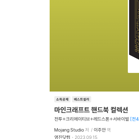
소득공제
베스트셀러
마인크래프트 핸드북 컬렉션
전투+크리에이티브+레드스톤+서바이벌
전4
Mojang Studio
저
이주안
역
영진닷컴
2023.09.15.