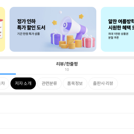
리뷰/한줄평
10
목차
저자 소개
관련분류
품목정보
출판사 리뷰