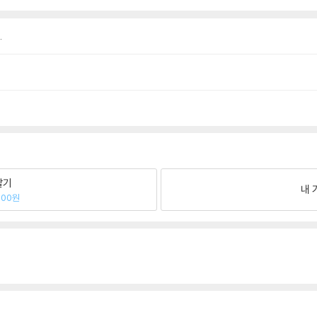
.
팔기
내 
200원