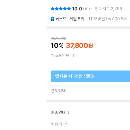
10.0
판매지수
2,796
10
베스트
게임
8위
IT 모바일 top100 5주
42,000
원
10
37,800
YES포인트
앱 다운 시 1천원 상품권
결제혜택
배송안내
배송비