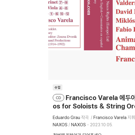
수입
Francisco Varela 
CD
os for Soloists & String O
Eduardo Grau
작곡
Francisco Varela
지
NAXOS
/
NAXOS
2023.10.05.