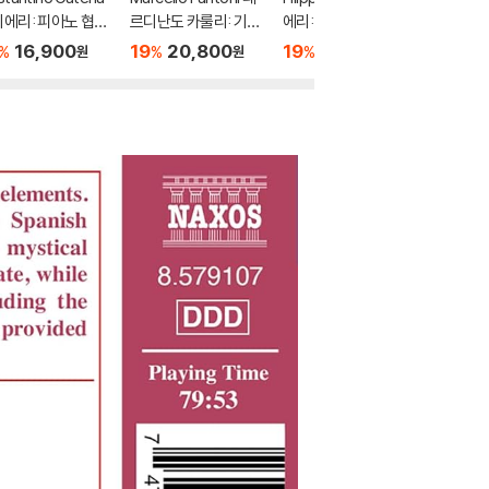
에리: 피아노 협주
르디난도 카룰리: 기타
에리: 하프시코드와 피
uco 호
C장조, 피아노 협주
독주 2집 (Carulli Redi
아노를 위한 작품 전곡
너스와 아
16,900
19
20,800
19
20,800
19
3
%
%
%
%
원
원
원
B♭장조, 교향곡 ‘베
scovered Vol. 2)
(Salieri: Complete W
Nebra: 
아나’, 소나타 (Sali
orks for Harpsichor
nis)
: Piano Concerto
d & Piano)