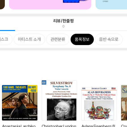
리뷰/한줄평
0
디스크
아티스트 소개
관련분류
품목정보
음반 속으로
Anastasiia Larchiko
Christopher Lyndon
Avlana Eisenberg 호
Cos