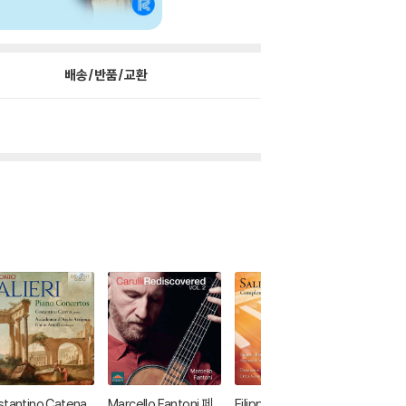
배송/반품/교환
tantino Catena
Marcello Fantoni 페
Filippo Pantieri 살리
Alberto