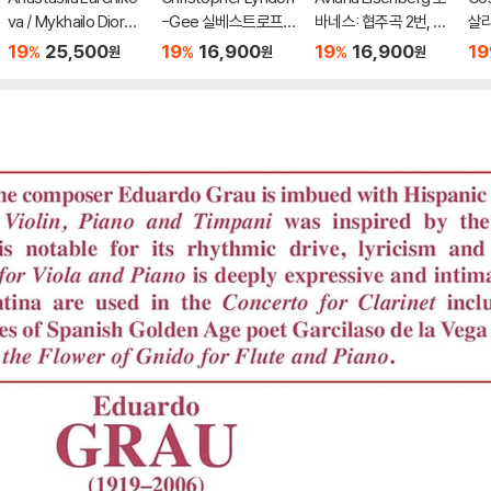
va / Mykhailo Diordii
-Gee 실베스트로프:
바네스: 협주곡 2번, 바
살리
ev 피아노 2중주 연주
교향곡 8번, 바이올린
이올린과 피아노를 위
곡 
19
25,500
19
16,900
19
16,900
19
%
%
%
원
원
원
집 (Piano Duo / Four
협주곡 (Silvestrov: Vi
한 작품 (Hovhaness:
곡 
Hands. Two Hearts.
olin Concerto & Sym
Concerto No. 2, Wor
네치
One Hope. (FR-76
phony No. 8)
ks for Violin and Pian
eri
2))
o)
s)