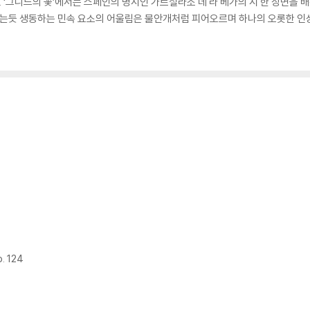
그니드의 꽃’에서는 스페인의 명시인 가르실라소 데 라 베가의 시 한 장면을 배경으
 쉬는듯 생동하는 민속 요소의 어울림은 물안개처럼 피어오르며 하나의 오롯한 인
p. 124