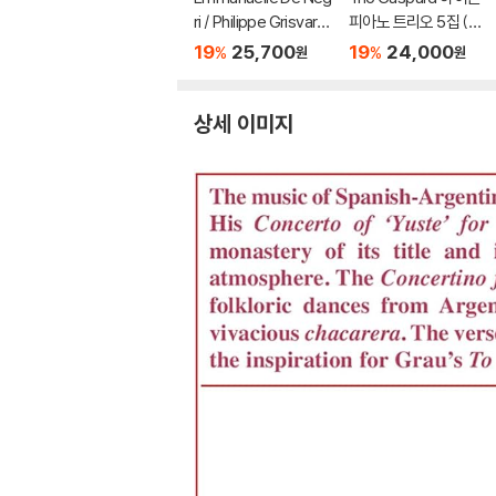
ri / Philippe Grisvard
피아노 트리오 5집 (Ha
스카를라티: 실내 칸타
ydn: The Complete
19
25,700
19
24,000
%
%
원
원
타 Vol .2 (Scarlatti: C
Piano Trios Vol. 5)
antata Da Camera V
ol. 2)
상세 이미지