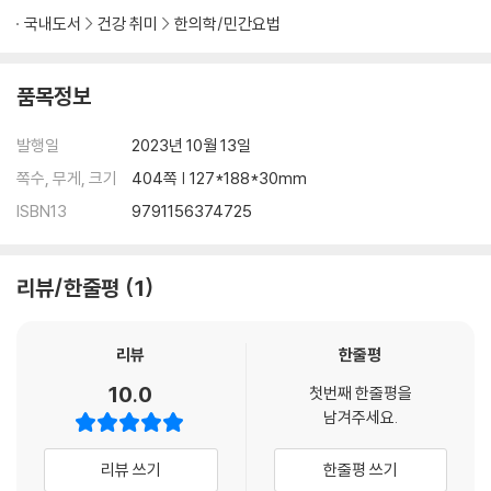
배초향
국내도서
건강 취미
한의학/민간요법
보리수나무
복분자딸기
품목정보
복사나무
붉나무
발행일
2023년 10월 13일
사상자
쪽수, 무게, 크기
404쪽 | 127*188*30mm
사철쑥
산딸나무
ISBN13
9791156374725
산마늘
산수유
리뷰/한줄평
1
산초나무
삼지구엽초
삽주
리뷰
한줄평
생강
10.0
석산
첫번째 한줄평을
소엽
남겨주세요.
속단
승마
리뷰 쓰기
한줄평 쓰기