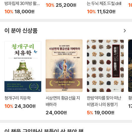
방과립제 30처방 활용
는 두뇌 체조 드릴 drill
10
25,200
1
%
원
화살나무
법
10
18,000
10
11,520
%
%
원
원
황기
참고문헌
이 분야 신상품
청개구리 치유학
시상면의 황금선을 지
한방약차를 찾아 떠난
황
배하라
비염과 나의 동행기
10
24,300
1
%
원
24,000
5
19,000
%
원
원
이 책을 구입하신 분들이 산 분야 책