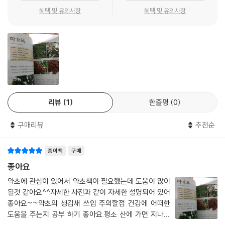
쑥
혜택 및 유의사항
혜택 및 유의사항
쑥부쟁이
씀바귀
애기똥풀
엉겅퀴
여주
연꽃
오갈피나무
오동나무
리뷰
1
한줄평
0
용담
유자나무
구매리뷰
추천순
으름덩굴
으아리
종이책
구매
음나무
좋아요
익모초
약초에 관심이 있어서 약초책이 필요했는데 도움이 많이
인동덩굴
될것 같아요^^자세한 사진과 같이 자세한 설명되어 있어
일본목련
좋아요~~약초의 생김새 쓰임 주의할점 건강에 어떠한
작약
도움을 주는지 공부 하기 좋아요.평소 산에 가면 지나칠
잔대