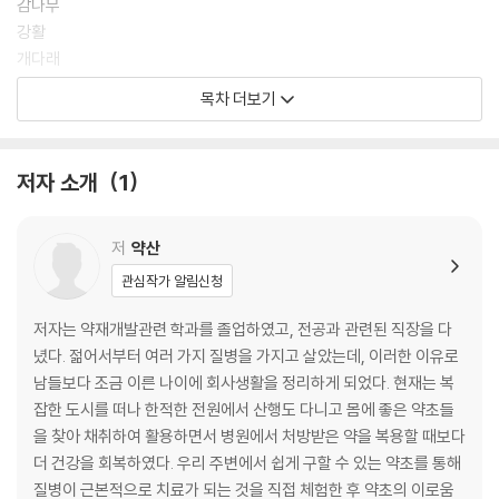
감나무
강활
개다래
갯기름나물
목차 더보기
갯방풍
고들빼기
고삼
저자 소개
1
곰취
구기자나무
구릿대
저
약산
구절초
관심작가 알림신청
꽃향유
꾸지뽕나무
저자는 약재개발관련 학과를 졸업하였고, 전공과 관련된 직장을 다
꿀풀
녔다. 젊어서부터 여러 가지 질병을 가지고 살았는데, 이러한 이유로
냉이
남들보다 조금 이른 나이에 회사생활을 정리하게 되었다. 현재는 복
누리장나무
잡한 도시를 떠나 한적한 전원에서 산행도 다니고 몸에 좋은 약초들
다래
을 찾아 채취하여 활용하면서 병원에서 처방받은 약을 복용할 때보다
대추나무
더 건강을 회복하였다. 우리 주변에서 쉽게 구할 수 있는 약초를 통해
더덕
질병이 근본적으로 치료가 되는 것을 직접 체험한 후 약초의 이로움