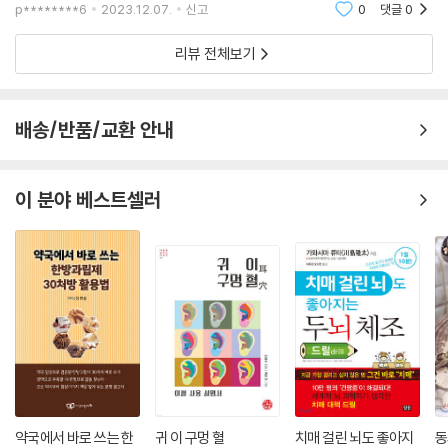
약초들 이제 보는눈이 길러질것 같아 좋아요~~^^한권
p********6
2023.12.07.
신고
0
댓글
0
주엽나무
씩 집에 있으면 공부하고 산에가서 직접보고 채취해보고
쥐똥나무
싶어요.좋은책으로 공부많이 하겠습니다.
리뷰 전체보기
지칭개
찔레꽃
참나리
배송/반품/교환 안내
천궁
천남성
천문동
이 분야 베스트셀러
청미래덩굴
초피나무
측백나무
칡
큰조롱
탱자나무
하늘타리
하수오
해당화
헛개나무
약국에서 바로 쓰는 한
귀 이 구멍 혈
치매 걸린 뇌도 좋아지
동
호두나무