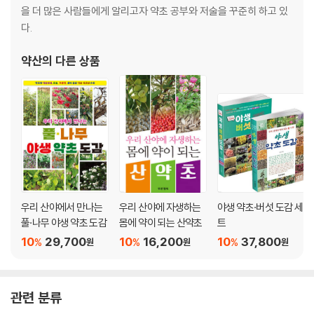
더위지기
을 더 많은 사람들에게 알리고자 약초 공부와 저술을 꾸준히 하고 있
도꼬마리
다.
동의나물
두릅나무
약산
의 다른 상품
둥굴레
들깨
뜰보리수
마
마가목
매실나무
맥문동
머위
우리 산야에서 만나는
우리 산야에 자생하는
야생 약초·버섯 도감 세
명자나무
풀·나무 야생 약초 도감
몸에 약이 되는 산약초
트
모과나무
10
29,700
10
16,200
10
37,800
%
%
%
원
원
원
모란
목련
박주가리
반하
관련 분류
배암차즈기