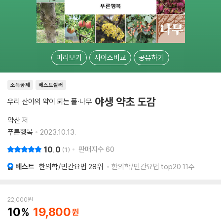
미리보기
사이즈비교
공유하기
소득공제
베스트셀러
야생 약초 도감
우리 산야의 약이 되는 풀·나무
약산
저
푸른행복
2023.10.13.
10.0
판매지수
60
1
베스트
한의학/민간요법
28위
한의학/민간요법 top20 11주
22,000
원
10
19,800