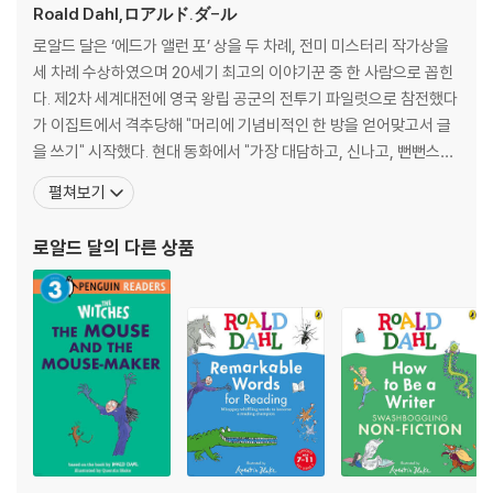
Roald Dahl,ロアルド.ダ-ル
- teacher’s note, lesson plan
로알드 달은 ‘에드가 앨런 포’ 상을 두 차례, 전미 미스터리 작가상을
- CEFR 레벨, Lexile 지수 대응 및 각 리더스의 주제를 보여주는 상세한 R
세 차례 수상하였으며 20세기 최고의 이야기꾼 중 한 사람으로 꼽힌
eaders Map
다. 제2차 세계대전에 영국 왕립 공군의 전투기 파일럿으로 참전했다
- 문제 및 추가 활동 정답
가 이집트에서 격추당해 "머리에 기념비적인 한 방을 얻어맞고서 글
* eBook 과 오디오는 penguinreaders.co.uk 사이트에 접속하여 회원
을 쓰기" 시작했다. 현대 동화에서 "가장 대담하고, 신나고, 뻔뻔스럽
가입 후 교재에 부착된 access code를 입력하여 사용할 수 있습니다.
고, 재미있는 어린이 책"을 만든 작가라는 평을 받고 있으며, 구미 어
펼쳐보기
린들이 가장 좋아하는 작가로 손꼽히고 있다. 1916년 10월 3일에 영
4. 시리즈 세부 정보
국 사우스 웨일스의 릴란도프에서 서 태어나 영국의 잉글랜드에 있는
로알드 달
의 다른 상품
렙턴 스쿨을 다녔다. 부모는 노르웨
ROALD DHAL series Overview
Roald Dahl의 초급 독서 시리즈는 어린 독자들을 위한 시리즈입니다. 이
시리즈는 Roald Dahl의 작품 중에서도 더 쉽게 읽을 수 있는 이야기들로
구성되어 있습니다. 이 시리즈는 어린이들이 독서를 통해 즐거움을 느끼면
서 동시에 독해 실력을 향상시킬 수 있도록 설계되었습니다.
이 시리즈는 주로 짧고 간단한 이야기들로 구성되어 있으며, 어린이들이
읽기 쉬운 어휘와 문장 구조를 사용합니다. Roald Dahl의 독특하고 재미