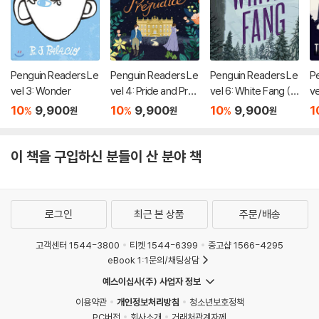
Penguin Readers Le
Penguin Readers Le
Penguin Readers Le
P
vel 3: Wonder
vel 4: Pride and Prej
vel 6: White Fang (E
ve
udice (ELT Graded
LT Graded Reader)
W
10
9,900
10
9,900
10
9,900
1
%
%
%
원
원
원
Reader)
R
이 책을 구입하신 분들이 산 분야 책
로그인
최근 본 상품
주문/배송
고객센터 1544-3800
티켓 1544-6399
중고샵 1566-4295
eBook 1:1문의/채팅상담
예스이십사(주) 사업자 정보
이용약관
개인정보처리방침
청소년보호정책
PC버전
회사소개
거래처관계자께