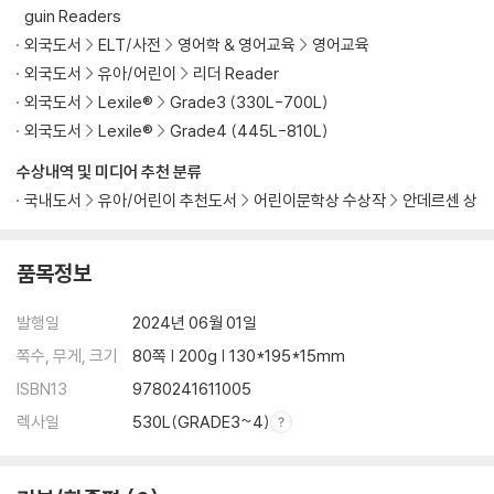
guin Readers
외국도서
ELT/사전
영어학 & 영어교육
영어교육
외국도서
유아/어린이
리더 Reader
외국도서
Lexile®
Grade3 (330L-700L)
외국도서
Lexile®
Grade4 (445L-810L)
수상내역 및 미디어 추천 분류
국내도서
유아/어린이 추천도서
어린이문학상 수상작
안데르센 상
품목정보
발행일
2024년 06월 01일
쪽수, 무게, 크기
80쪽 | 200g | 130*195*15mm
ISBN13
9780241611005
렉사일
530L(GRADE3~4)