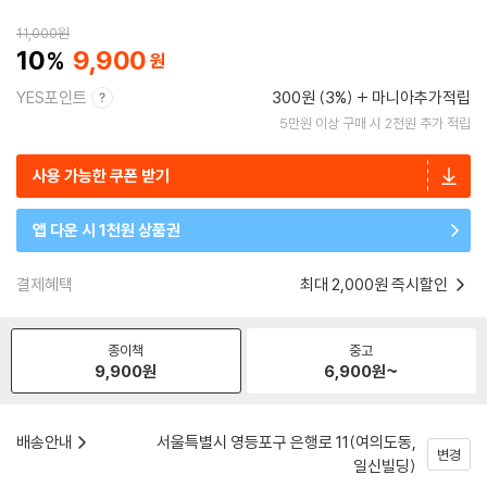
11,000
원
10
9,900
YES포인트
300원 (3%)
마니아추가적립
5만원 이상 구매 시 2천원 추가 적립
사용 가능한 쿠폰 받기
앱 다운 시 1천원 상품권
결제혜택
최대 2,000원 즉시할인
종이책
중고
9,900
원
6,900
원~
배송안내
서울특별시 영등포구 은행로 11(여의도동,
변경
일신빌딩)