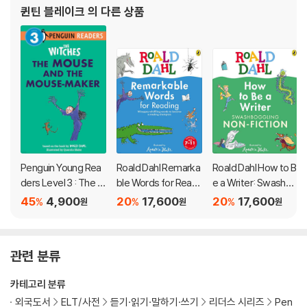
퀸틴 블레이크
의 다른 상품
Penguin Young Rea
Roald Dahl Remarka
Roald Dahl How to B
ders Level 3 : The W
ble Words for Readi
e a Writer: Swashbo
itches : The Mouse
ng
ggling Non-Fiction
45
4,900
20
17,600
20
17,600
%
%
%
원
원
원
and the Mouse-Ma
ker
관련 분류
카테고리 분류
외국도서
ELT/사전
듣기·읽기·말하기·쓰기
리더스 시리즈
Pen