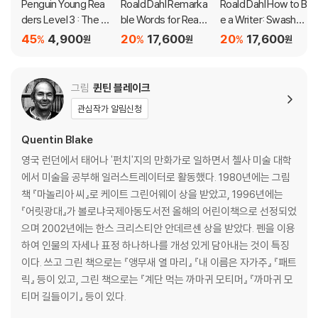
Penguin Young Rea
Roald Dahl Remarka
Roald Dahl How to B
있는 이야기들은 아이들의 상상력을 자극하고 호기심을 자아냅니다.
ders Level 3 : The W
ble Words for Readi
e a Writer: Swashbo
itches : The Mouse
ng
ggling Non-Fiction
45
4,900
20
17,600
20
17,600
%
%
%
이 시리즈는 초급 독서자들을 위한 최적의 선택이며, Roald Dahl의 특유
원
원
원
and the Mouse-Ma
의 매력과 재미를 경험하면서 독서 능력을 향상시킬 수 있는 훌륭한 도구
ker
입니다.
그림
퀸틴 블레이크
관심작가 알림신청
Quentin Blake
영국 런던에서 태어나 '펀치'지의 만화가로 일하면서 첼사 미술 대학
에서 미술을 공부해 일러스트레이터로 활동했다. 1980년에는 그림
책 『마놀리아 씨』로 케이트 그린어웨이 상을 받았고, 1996년에는
『어릿광대』가 볼로냐국제아동도서전 올해의 어린이책으로 선정되었
으며 2002년에는 한스 크리스티안 안데르센 상을 받았다. 펜을 이용
하여 인물의 자세나 표정 하나하나를 개성 있게 담아내는 것이 특징
이다. 쓰고 그린 책으로는 『앵무새 열 마리』 『내 이름은 자가주』 『패트
릭』 등이 있고, 그린 책으로는 『계단 먹는 까마귀 모티머』 『까마귀 모
티머 길들이기』 등이 있다.