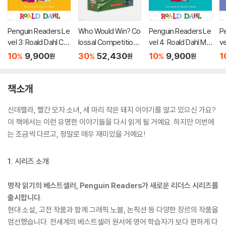
Penguin Readers Le
Who Would Win? Co
Penguin Readers Le
P
vel 3: Roald Dahl Ch
lossal Competition
vel 4: Roald Dahl Ma
ve
arlie and the Chocol
s! (10-Book Box Se
tilda (ELT Graded R
ta
10
9,900
30
52,430
10
9,900
1
%
%
%
원
원
원
ate Factory (ELT Gr
t)
eader)
r
aded Reader)
책소개
신데렐라, 빨간 모자 소녀, 세 마리 작은 돼지 이야기를 알고 있으신 가요?
이 책에서는 이런 유명한 이야기들을 다시 읽게 될 거예요. 하지만 이번에
는 조금씩 다르고, 정말로 매우 재미있을 거예요!
1. 시리즈 소개
명작 읽기의 베스트셀러, Penguin Readers가 새로운 리더스 시리즈를
출시합니다.
현대 소설, 고전 작품과 함께 그래픽 노블, 논픽션 등 다양한 장르의 작품을
엄선했습니다. 전세계의 베스트셀러 원서에 영어 학습자가 보다 편하게 다