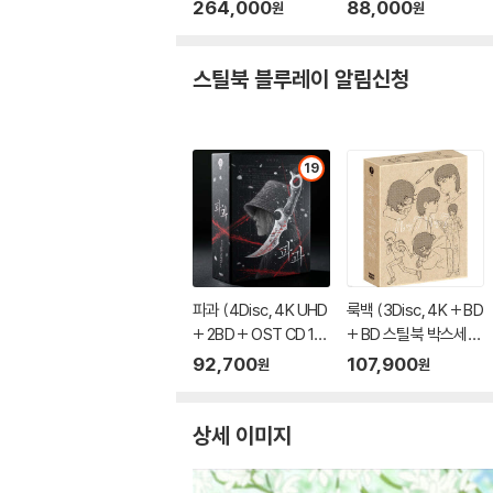
K EDITION ONE CLIC
ELBOOK EDITION, 렌
264,000
88,000
원
원
K SET) : 블루레이 [SE
티큘러 650장 한정판,
T]
우리말 녹음 + 스틸북
+ 66p 가이드북 + 쿠
스틸북 블루레이 알림신청
키 장면 스탠드 + 일본
직수입 35mm 필름컷
포함) : 블루레이
19
파과 (4Disc, 4K UHD
룩백 (3Disc, 4K + BD
+ 2BD + OST CD 15
+ BD 스틸북 박스세트
00장 한정 스틸북 한정
한정판) : 블루레이
92,700
107,900
원
원
판) : 블루레이
상세 이미지