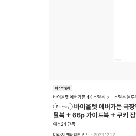
베스트셀러
바이올렛 에버가든 4K 스틸북
스틸북 블루
바이올렛 에버가든 극장판 (
Blu-ray
틸북 + 66p 가이드북 + 쿠키 
예스24 단독!
미라지 엔터테인먼트
2023.12.22.