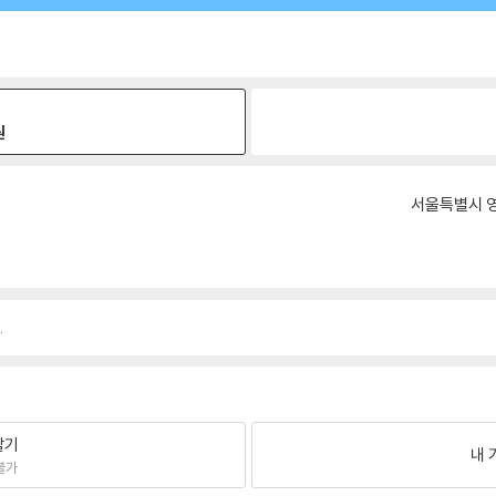
원
서울특별시 영
.
팔기
내 
불가