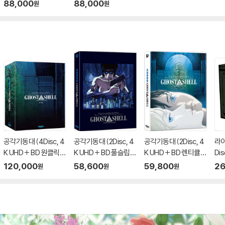
ELBOOK EDITION, 풀
ELBOOK EDITION, 풀
88,000
88,000
원
원
슬립B 500장 한정판,
슬립A 500장 한정판,
우리말 녹음 + 스틸북
우리말 녹음 + 스틸북
+ 66p 가이드북 + 쿠
+ 66p 가이드북 + 쿠
키 장면 스탠드 + 일본
키 장면 스탠드 + 일본
직수입 35mm 필름컷
직수입 35mm 필름컷
포함) : 블루레이
포함) : 블루레이
공각기동대 (4Disc, 4
공각기동대 (2Disc, 4
공각기동대 (2Disc, 4
라이
K UHD + BD 원클릭박
K UHD + BD 풀슬립
K UHD + BD 렌티큘러
Dis
스 스틸북 한정판 C Ty
스틸북 한정판 B Typ
풀슬립 스틸북 한정판
LI
120,000
58,600
59,800
26
원
원
원
pe) : 블루레이
e) : 블루레이
A Type) : 블루레이
판)