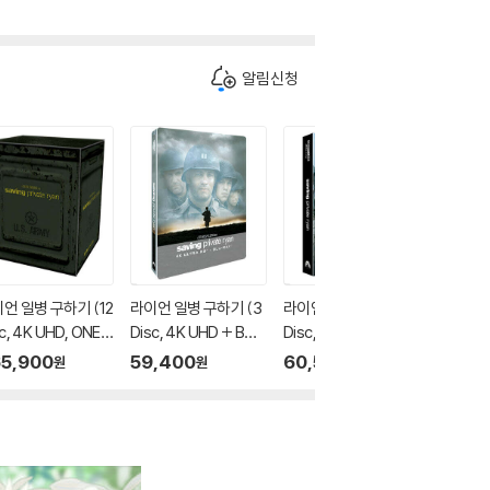
알림신청
언 일병 구하기 (12
라이언 일병 구하기 (3
라이언 일병 구하기 (3
라이언 일
c, 4K UHD, ONE C
Disc, 4K UHD + BD
Disc, 4K UHD + BD
Disc, 4
CK BOX 스틸북 한정
+ Bonus BD, 쿼터슬
+ Bonus BD, 렌티큘
+ Bonu
5,900
59,400
60,500
60,5
원
원
원
 : 블루레이
립 C 스틸북 한정판) :
러 풀슬립 B 스틸북 한
A2 스틸북
블루레이
정판) : 블루레이
루레이