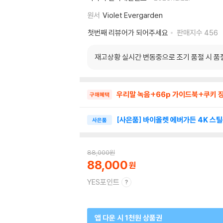
원서
Violet Evergarden
첫번째 리뷰어가 되어주세요
판매지수
456
재고상황 실시간 변동중으로 조기 품절 시 품절
우리말 녹음+66p 가이드북+쿠키 
구매혜택
[사은품] 바이올렛 에버가든 4K 스
사은품
88,000
원
88,000
YES포인트
앱 다운 시 1천원 상품권