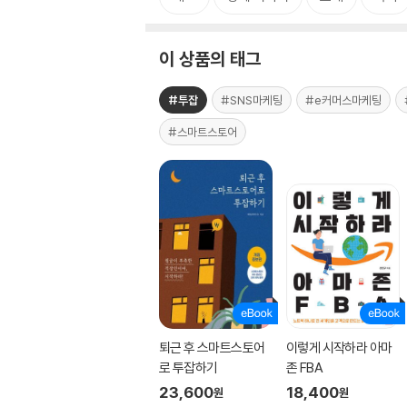
이 상품의 태그
#투잡
#SNS마케팅
#e커머스마케팅
#스마트스토어
퇴근 후 스마트스토어
이렇게 시작하라 아마
로 투잡하기
존 FBA
23,600
18,400
원
원