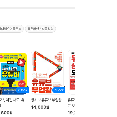
할때읽으면좋은책
#온라인쇼핑몰창업
브, 이젠 나도! 유
왕초보 유튜브 부업왕
유튜브 상위 노출의 모
유튜브로
버
든 것
판)
14,000
원
,800
19,200
10,50
원
원