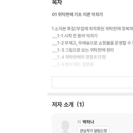
목차
01 위탁판매 기초 이론 익히기
1 소자본 투잡/부업에 최적화된 위탁판매 정복
__1-1 시작 전 용어 익히기
__1-2 무재고, 무배송으로 쇼핑몰을 운영할 수
__1-3 그림으로 보는 위탁판매 원리
__1-4 위탁판매의 장점과 단점
__1-5 많이 하는 질문들
2 달력으로 보는 스마트스토어 운영 2개월
__2-1 달력으로 보는 저자의 스토어 운영 방법
__2-2 그래프로 보는 스마트스토어의 시작
__2-3 처음 스토어를 운영한 후 매출 공개
저자 소개
1
3 스마트스토어 익히기
__3-1 스마트스토어란?
저
박하나
__3-2 왜 스마트스토어를 해야 할까?
관심작가 알림신청