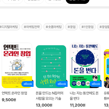
#디지털마케팅
#마케팅전략
#숏폼마케팅
#창업
#1인창업
#창업
언택트 온라인 창업
돈을 만드는 N잡러의
나는 자는 동안에도 돈
유튜
사람을 모으는 기술
을 번다
튜
9,500
원
13,000
11,200
13
원
원