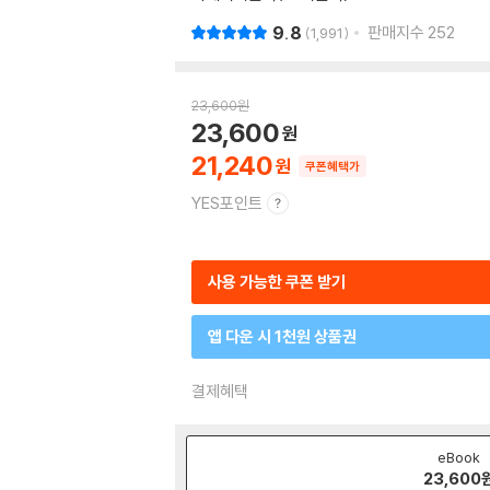
9.8
판매지수
252
1,991
23,600
원
23,600
21,240
쿠폰혜택가
YES포인트
사용 가능한 쿠폰 받기
앱 다운 시 1천원 상품권
결제혜택
eBook
23,600