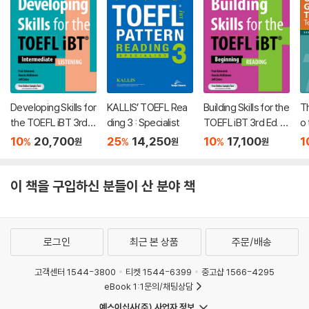
Developing Skills for
KALLIS’ TOEFL Rea
Building Skills for the
Th
the TOEFL iBT 3rd E
ding 3 : Specialist
TOEFL iBT 3rd Ed. -
o
d. - Listening
Reading
st
10
20,700
25
14,250
10
17,100
1
%
%
%
원
원
원
이 책을 구입하신 분들이 산 분야 책
로그인
최근 본 상품
주문/배송
고객센터 1544-3800
티켓 1544-6399
중고샵 1566-4295
eBook 1:1문의/채팅상담
예스이십사(주) 사업자 정보