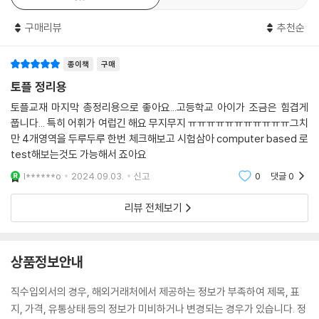
구매리뷰
추천순
종이책
구매
토플 정리용
토플교재 마지막 총정리용으로 좋아요...고등학교 아이가 조금은 힘겹게
풉니다... 특히 어휘가 여럽긴 해요 무지무지 ㅠㅠㅠㅠㅠㅠㅠㅠㅠㅠㅠ그치
만 4개영역을 두루두루 한번 체크해보고 시험삼아 computer based 로
test해보는것도 가능해서 죠아요
l******o
2024.09.03.
신고
0
댓글
0
리뷰 전체보기
상품정보안내
직수입외서의 경우, 해외거래처에서 제공하는 정보가 부족하여 제목, 표
지, 가격, 유통상태 등의 정보가 미비하거나 변경되는 경우가 있습니다. 정