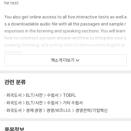
he test.
You also get online access to all five interactive tests as well a
s a downloadable audio file with all the passages and sample r
esponses in the listening and speaking sections. You will learn
how to construct a proper answer and how to integrate your s
peaking, listening, and writing skills to demonstrate English pr
oficiency.
책소개 더보기
The book features:
- 5 full-length sample TOEFL tests that reflect the latest exa
관련 분류
ms
- Real TOEFL essay-writing prompts
외국도서
ELT/사전
수험서
TOEFL
- Sample responses for the speaking and writing test section
외국도서
ELT/사전
수험서
기타 수험서
s
외국도서
경제 경영
경영/비즈니스
경영전략/기업혁신
- Downloadable audio for all the listening and speaking sectio
ns
품목정보
- Answer keys, self-scoring guides, and more