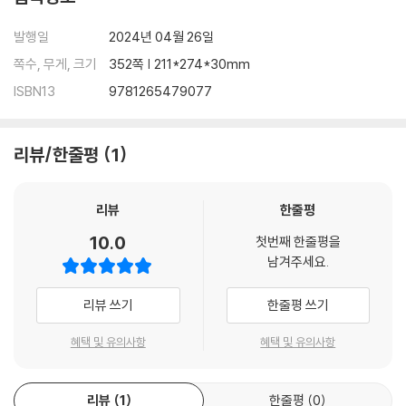
발행일
2024년 04월 26일
쪽수, 무게, 크기
352쪽 | 211*274*30mm
ISBN13
9781265479077
리뷰/한줄평
1
리뷰
한줄평
10.0
첫번째 한줄평을
남겨주세요.
리뷰 쓰기
한줄평 쓰기
혜택 및 유의사항
혜택 및 유의사항
리뷰
1
한줄평
0