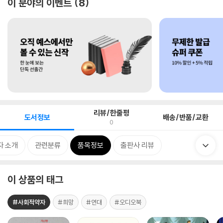
이 분야의 이벤트
8
리뷰/한줄평
도서정보
배송/반품/교환
0
자 소개
관련분류
품목정보
출판사 리뷰
이 상품의 태그
#사회적약자
#희망
#연대
#오디오북