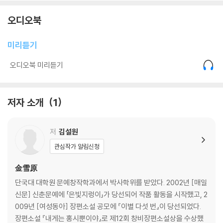
오디오북
미리듣기
오디오북 미리듣기
저자 소개
1
저
김설원
관심작가 알림신청
金雪原
단국대 대학원 문예창작학과에서 박사학위를 받았다. 2002년 [매일
신문] 신춘문예에 「은빛지렁이」가 당선되어 작품 활동을 시작했고, 2
009년 [여성동아] 장편소설 공모에 『이별 다섯 번』이 당선되었다.
장편소설 『내게는 홍시뿐이야』로 제12회 창비장편소설상을 수상했