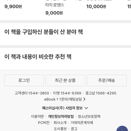
타지 로맨스
9,900
10,000
1
원
원
이들의 아버지는 전부 망하거나 사라졌다. 그 뒤를 이어 생계를 책임지게
9,000
원
된 엄마들 또한 사라지자, 남은 자식들은 준비할 새도 없이 홀로서기를 하
게 된다. 이들은 철길이 멈춘 도시, 이제 더는 기차가 달리지 않는 파산한
이 책을 구입하신 분들이 산 분야 책
도시와 운명을 같이한다.
철길은 그해 겨울 숨이 멎었다. 이 소식을 엄마한테 들었는데 그날 공교롭
게도 이른 첫눈이 내렸다. 눈을 맞으며 귀가한 엄마가 멍한 표정으로 “철길
이 책과 내용이 비슷한 추천 책
이 죽었어야? 기차는 어디로 가지?”라고 말했다. 자기를 어딘가로 안내해
줄 유일한 철길이 하루아침에 사라져 안절부절못하는 이방인처럼. 어쩌면
엄마는 그때부터 자기만의 새로운 철길을 찾아 남몰래 헤맸을지도 모른다.
로그인
최근 본 상품
주문/배송
(128~29면)
고객센터 1544-3800
티켓 1544-6399
중고샵 1566-4295
안정감 있는 구도와 흡인력 있는 서술로 ‘아란’의 파란만장한 독립기를 그
eBook 1:1문의/채팅상담
려낸 김설원 작가는 삶을 포기하지 않고 버텨내는 사람들의 연대를 특유의
예스이십사(주) 사업자 정보
따뜻한 감성으로 보여준다. 특히 함께 소풍을 떠난 곳에서 ‘아란’이 ‘치킨
홍’과 ‘양보’의 사진을 찍어주는 마지막 장면은 쉽사리 지워지지 않는 감동
이용약관
개인정보처리방침
청소년보호정책
을 안겨준다. 김설원 작가가 오랜 시간 다져온 소설적 깊이가, ‘그럼에도 불
PC버전
회사소개
거래처관계자께
도서홍보
광고
구하고’ 잃어버리지 않은 삶을 향한 긍정이 우리 소설의 지평을 한층 넓혀