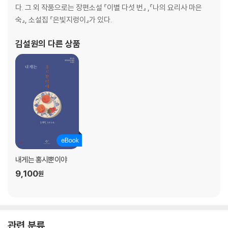
다. 그 외 작품으로는 장편소설 『이별 다섯 번』 ,『나의 요리사 마은
숙』, 소설집 『은빛지렁이』가 있다.
김설원
의 다른 상품
내게는 홍시뿐이야
9,100
원
관련 분류