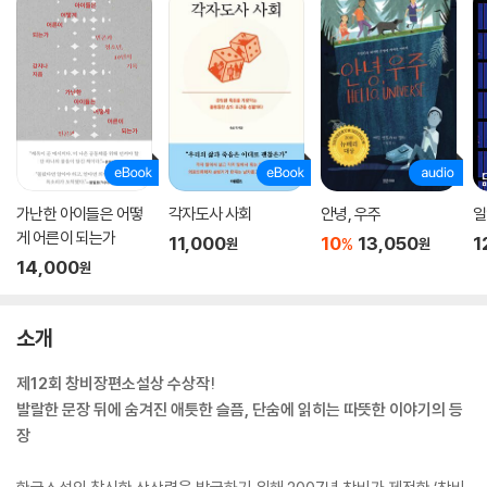
가난한 아이들은 어떻
각자도사 사회
안녕, 우주
일
게 어른이 되는가
11,000
10
13,050
1
%
원
원
14,000
원
소개
제12회 창비장편소설상 수상작!
발랄한 문장 뒤에 숨겨진 애틋한 슬픔, 단숨에 읽히는 따뜻한 이야기의 등
장