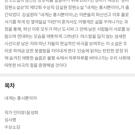
한국소설의 참신한 상상력을 발굴하기 위해 2007년 창비가 제정한 ‘창비
장편소설상’의 제12회 수상작 김설원 장편소설 『내게는 홍시뿐이야』가 출
간되었다. 김설원의 『내게는 홍시뿐이야』는 어른들의 파산선고 이후 홀로
서기를 하게 된 열여덟살 ‘아란’이 혼자서도 어떻게든 삶을 꾸려나가는 과
정을 통해, 파산 이후 모두가 떠난 도시와 그 안에 남은 사람들이 서로를 보
듬으며 연대하는 모습을 애틋하게 그려낸다. 따스함을 잃지 않는 섬세한
시선으로 남은 자와 떠난 자들의 현실적인 비극을 보여주는 이 소설은 우
리로 하여금 묘한 뭉클함을 자아내게 한다. 단숨에 읽히는 탄탄한 문장 뒤
에 숨겨진 애틋한 슬픔은 불황 속에서 하루하루를 버텨나가는 우리 사회에
따뜻한 비극의 힘을 증명해낼 것이다.
목차
내게는 홍시뿐이야
작가 인터뷰|윤성희
심사평
수상소감