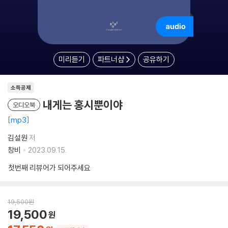
미리듣기
파트너샵
공유하기
소득공제
내게는 홍시뿐이야
오디오북
mp3
김설원
저
창비
2023.09.15.
첫번째 리뷰어가 되어주세요
19,500
원
19,500