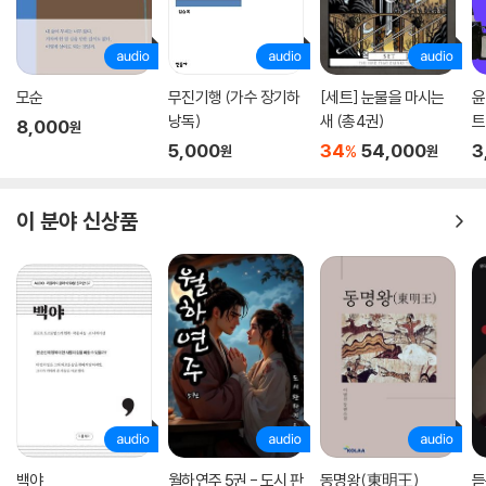
완전히 파산하게 되고 아란은 졸지에 집과 일자리를 구해야 하는 처지가
된다. 버스 종점이 있는 동네에 “보증금 무, 월세 십만원”짜리 집을 운 좋게
구하게 된 아란은 학교를 자퇴하고 나이를 숨긴 채 치킨집에서 일을 시작
한다. 아란은 유난히 홍시를 좋아했던 엄마가 돌아올 날을 위해 홍시가 눈
모순
무진기행 (가수 장기하
[세트] 눈물을 마시는
윤
에 보일 때마다 그것들을 사 모으지만 엄마는 급기야 연락이 두절된다. 한
낭독)
새 (총4권)
트
8,000
원
편 치킨집 사장 ‘치킨홍’은 지적장애가 있는 배다른 남동생 ‘양보’와, 외삼
야
5,000
34
54,000
3
%
원
원
촌이 베트남 출신 아내를 얻어 낳은 자식 ‘첸’을 혼자 돌보며 치킨집을 운영
하는 40대 싱글 여성이다. ‘치킨홍’은 타지를 떠돌다가 고향으로 다시 돌
아와 엄마 없이 방치된 ‘양보’와 ‘첸’을 거둔다.
이 분야 신상품
‘아란’은 포기하지 않고 엄마를 기다리며 끝내 희망을 놓지 않는다. 때로 원
망 섞인 목소리로 엄마를 질타하기도 하지만 “꿈을 찾아 고향을 떠”난 엄
마를 이해하려 한다. “엄마의 얼굴이고, 목소리이고, 웃음”인 홍시를 들여
다보면서.
“쌀 구하러 나간 엄마를 찾아다니는 이야기구나. 떡 팔러 간 엄마를 기다리
는 우리 동화랑 비슷하네. 예나 지금이나, 또 국경을 초월해서 어째 엄마들
은 하나같이 식량을 구하러 나가면 돌아오질 않냐. 아버지들은 죄다 어디
있나 몰라.” (156면)
백야
월하연주 5권 - 도시 판
동명왕(東明王)
듣