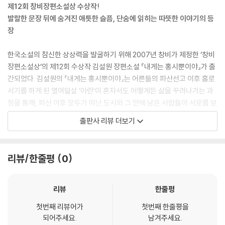
제12회 창비장편소설상 수상작!
발랄한 문장 뒤에 숨겨진 애틋한 슬픔, 단숨에 읽히는 따뜻한 이야기의 등
장
한국소설의 참신한 상상력을 발굴하기 위해 2007년 창비가 제정한 ‘창비
장편소설상’의 제12회 수상작 김설원 장편소설 『내게는 홍시뿐이야』가 출
간되었다. 김설원의 『내게는 홍시뿐이야』는 어른들의 파산선고 이후 홀로
서기를 하게 된 열여덟살 ‘아란’이 혼자서도 어떻게든 삶을 꾸려나가는 과
정을 통해, 파산 이후 모두가 떠난 도시와 그 안에 남은 사람들이 서로를 보
듬으며 연대하는 모습을 애틋하게 그려낸다. 따스함을 잃지 않는 섬세한
출판사 리뷰 더보기
시선으로 남은 자와 떠난 자들의 현실적인 비극을 보여주는 이 소설은 우
리로 하여금 묘한 뭉클함을 자아내게 한다. 단숨에 읽히는 탄탄한 문장 뒤
에 숨겨진 애틋한 슬픔은 불황 속에서 하루하루를 버텨나가는 우리 사회에
리뷰/한줄평
0
따뜻한 비극의 힘을 증명해낼 것이다.
이 가족들은 자식들에게 파산선고를 하기 이전에 파산된 도시에 살고 있었
리뷰
한줄평
다. 그러니까 이 소설은 성장에 대한 이야기가 아니라 공간에 대한 이야기
첫번째 리뷰어가
첫번째 한줄평을
였던 것이다. 소설 속 주인공인 아란은 이 문제에 대해 이렇게 말한다. “인
되어주세요.
남겨주세요.
간은 자기가 살고 있는 집을 닮아가기 마련”이라고. 나는 김설원 작가와 인