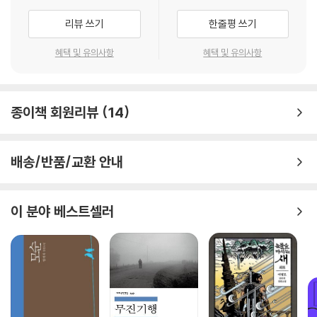
터뷰를 하기 전에는 이 문장이 눈에 들어오지 않았다. 그러다 인터뷰를 마
리뷰 쓰기
한줄평 쓰기
치고 다시 소설을 읽자 이 문장이 가슴에 쏙 박혔다. 이 문장으로 소설을 다
시 바라보자 작가가 어떤 마음으로 저 질문들을 통과했는지 알 것 같았다.
혜택 및 유의사항
혜택 및 유의사항
주인공이 거쳐간 공간들. 낡고 비좁은 임대아파트. 치매를 앓는 할아버지
가 지내던 문간방. 한 집안의 가장이 죽었던 방. 이 공간의 이동이 이 소설
에서 작가가 말하고 싶었던 것이다. 주인공인 아란은 자기가 살고 있는 방
종이책 회원리뷰
14
을 닮지 않으려고 발버둥친다. (...) 작가는 왜 고향을 불러와 파산선고를 하
고 싶었을까? 그것은 아마도 ‘그럼에도 불구하고’의 세계를 그리고 싶었기
때문일 것이다. ―‘작가 인터뷰’ 중에서
배송/반품/교환 안내
인생의 떫은맛을 너무 일찍 알아버린 열여덟살의 파란만장 독립기
이 분야 베스트셀러
임대아파트에서 엄마와 단둘이 살아온 ‘아란’은 당분간 떨어져 지내자는
엄마의 통보에 ‘또와 아저씨’네 집으로 들어가게 된다. 임대아파트 계약기
간이 만료되어 모녀가 함께 지낼 집이 사라진 탓이다. 엄마에게 빚이 있다
는 ‘또와 아저씨’는 제지회사에 다니다가 퇴직하고 “또와 아귀찜, 또와막창
구이, 또와해장국, 또와김밥” 등등을 차렸다가 다 망한 전력이 있는 가장
이다. 아니나 다를까, 아란이 들어간 지 얼마 지나지 않아 또와 아저씨네도