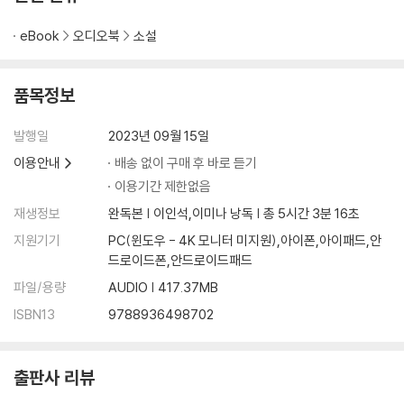
eBook
오디오북
소설
품목정보
발행일
2023년 09월 15일
이용안내
배송 없이 구매 후 바로 듣기
이용기간 제한없음
재생정보
완독본 | 이인석,이미나 낭독 | 총 5시간 3분 16초
지원기기
PC(윈도우 - 4K 모니터 미지원),아이폰,아이패드,안
드로이드폰,안드로이드패드
파일/용량
AUDIO | 417.37MB
ISBN13
9788936498702
출판사 리뷰