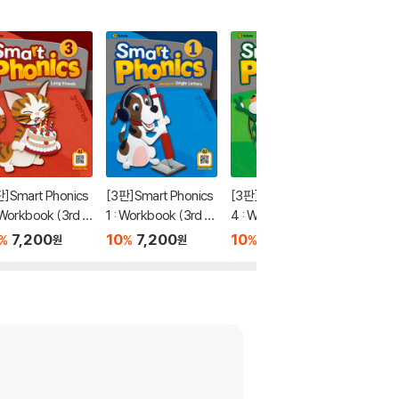
판]Smart Phonics
[3판]Smart Phonics
[3판]Smart Phonics
Phonics
 Workbook (3rd E
1 : Workbook (3rd E
4 : Workbook (3rd E
Student
ion)
dition)
dition)
(with A
7,200
10
7,200
10
7,200
10
1
%
%
%
%
원
원
원