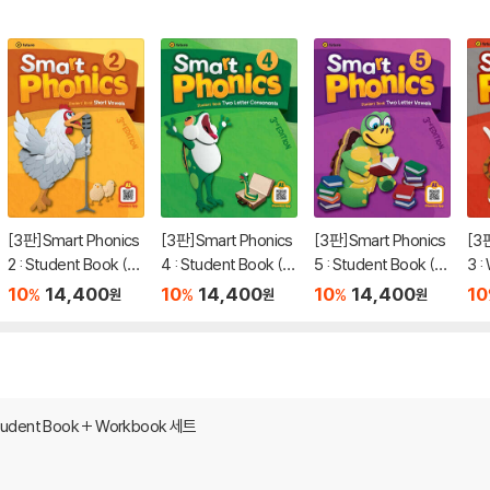
[3판]Smart Phonics
[3판]Smart Phonics
[3판]Smart Phonics
[3
2 : Student Book (3r
4 : Student Book (3r
5 : Student Book (3r
3 :
d Edition)
d Edition)
d Edition)
dit
10
14,400
10
14,400
10
14,400
10
%
%
%
원
원
원
Student Book + Workbook 세트