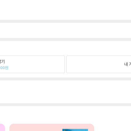
팔기
내 
000원