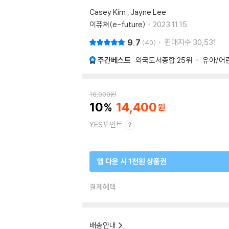
Casey Kim
,
Jayne Lee
이퓨쳐(e-future)
2023.11.15.
9.7
판매지수
30,531
40
주간베스트
외국도서종합
25위
유아/어
16,000
원
10
14,400
YES포인트
앱 다운 시 1천원 상품권
결제혜택
배송안내