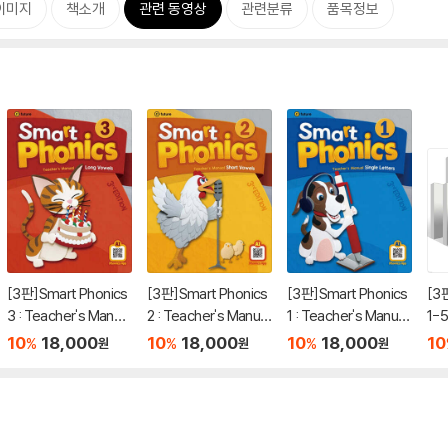
이미지
책소개
관련 동영상
관련분류
품목정보
[3판]Smart Phonics
[3판]Smart Phonics
[3판]Smart Phonics
[3판
3 : Teacher's Manual
2 : Teacher's Manual
1 : Teacher's Manual
1-5
(3rd Edition)
(3rd Edition)
(3rd Edition)
Wo
10
18,000
10
18,000
10
18,000
10
%
%
%
원
원
원