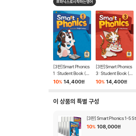
#파닉스로시작하는영어
[3판]Smart Phonics
[3판]Smart Phonics
1 : Student Book (3r
3 : Student Book (3r
d Edition)
d Edition)
10
14,400
10
14,400
%
%
원
원
이 상품의 특별 구성
[3판] Smart Phonics 1-5 
10
108,000
%
원