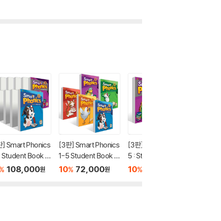
] Smart Phonics
[3판] Smart Phonics
[3판]Smart Phonics
[3판]Sm
 Student Book +
1-5 Student Book 세
5 : Student Book +
4 : Stu
rkbook 세트
트
Workbook 세트
Workb
108,000
10
72,000
10
21,600
10
2
%
%
%
%
원
원
원