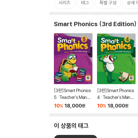
시리즈
태그
특별 구성
상세 
Smart Phonics (3rd Edition)
[3판]Smart Phonics
[3판]Smart Phonics
5 : Teacher's Manual
4 : Teacher's Manual
(3rd Edition)
(3rd Edition)
10
18,000
10
18,000
%
%
원
원
이 상품의 태그