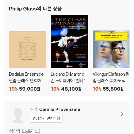
아버지의 영향으로 일찍부터 여러 음악을 접했으며, 여덟 살
Philip Glass
의 다른 상품
Dedalus Ensemble
Luciano Di Martino
Vikingur Olafsson 필
필립 글래스: 변화하는
존 노이마이어: 발레 `
립 글래스: 피아노 작품
부분이 있는 음악 (Phili
유리 동물원` (John N
집 - 비킹구르 올라프
19
59,000
19
48,100
19
55,800
%
%
%
원
원
원
p Glass: Music With
eumeier: The Glass
손 (Philip Glass: Pian
Changing Parts) [L
Menagerie - A Ballet
o Works) [투명 컬러
P]
By)
2LP]
노래
Camila Provenzale
관심작가 알림신청
성악가 (소프라노)