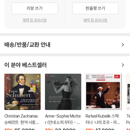
리뷰 쓰기
한줄평 쓰기
혜택 및 유의사항
혜택 및 유의사항
배송/반품/교환 안내
이 분야 베스트셀러
Christian Zacharias
Anne-Sophie Mutte
Rafael Kubelik 스메
Te
슈베르트: 현악 사중주
r (안네 소피 무터) - Ea
타나: 나의 조국 - 라파
Pa
전곡 외 (Schubert: C
st Meets West
엘 쿠벨릭 (Smetana:
a