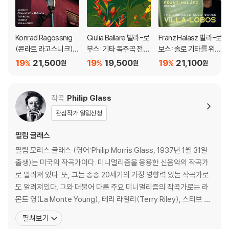
Konrad Ragossnig
Giulia Ballare 빌라-로
Franz Halasz 빌라-로
(콘라트 라고스니크) -
부스: 기타 독주곡 전집
보스: 솔로 기타를 위한
스페인 기타 리사이틀
(Villa-Lobos: Compl
작품 전곡 (Villa-Lobo
19
21,500
19
19,500
19
21,100
%
%
%
원
원
원
(Spanish Guitar Reci
ete Solo Guitar Wor
s: Complete Works
tal)
ks)
for Solo Guitar) [SA
CD Hybrid]
작곡
Philip Glass
관심작가 알림신청
필립 글래스
필립 모리스 글래스 (영어:Philip Morris Glass, 1937년 1월 31일
출생)는 미국의 작곡가이다. 미니멀리즘을 응용한 신음악의 작곡가
로 알려져 있다. 또, 그는 종종 20세기의 가장 영향력 있는 작곡가로
도 알려져있다. 그와 더불어 다른 주요 미니멀리즘의 작곡가로는 라
몬트 영(La Monte Young), 테리 라일리(Terry Riley), 스티브 라
이히(Steve Reich)가 꼽힌다. 1937년, 미국 볼티모어의 한 유대계
펼쳐보기
가정에서 태어났다. 라디오 수리점과 레코드 가게를 같이 운영하던