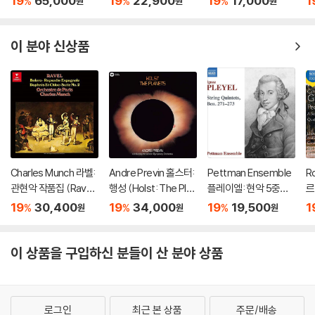
19
65,000
19
22,900
19
17,000
1
%
%
%
원
원
원
omplete String Quar
Ma Vlast)
올
tets, Trout Quintet
스
& String Trios)
쿠
이 분야 신상품
Charles Munch 라벨:
Andre Previn 홀스터:
Pettman Ensemble
R
관현악 작품집 (Ravel:
행성 (Holst: The Plan
플레이엘: 현악 5중주
르
Bolero) [UHQCD]
ets) [UHQCD]
작품집 (Pleyel: String
현
19
30,400
19
34,000
19
19,500
1
%
%
%
원
원
원
Quintets, Ben.271-2
i:
73)
이 상품을 구입하신 분들이 산 분야 상품
로그인
최근 본 상품
주문/배송