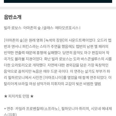
음반소개
빌라 로보스: 아마존의 숲 /글래스: 메타모르포시스 I
[아마존의 숲]은 원래 영화 [녹색의 장원]의 사운드트랙이었다. 오드리 헵
번과 앤서니 퍼킨스라는 스타가 주연을 했음에도 헵번의 남편 멜 페러의
빈약한 연출력 때문에 흥행에 실패했다. 당연히 음악도 마구 편집되어 작
곡가도 몰라볼 지경이었다. 화난 빌라 로보스는 도라 바스콘셀루스의 시를
더한 오라토리오로 개작했다. 자연에 대한 경외감을 담은 가장 독창적인
음악으로 꼽히지만 녹음은 매우 드문 곡이다. 이 연주는 살가도 부부가 파
리 필하르모니에서 사진전 [아마조니아]를 열었을 때 함께 연주되었다. 이
탈리아계 브라질 여성 성악가와 지휘자의 교감이 빚은 비범한 앨범.
★ 피치카토 만점 ★
* 연주: 카밀라 프로벤찰레(소프라노), 필하모니아 취리히, 시모네 메네제
스(지휘)