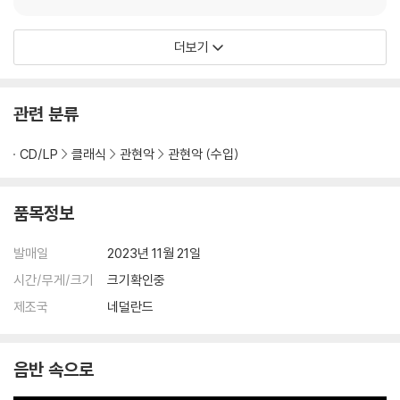
더보기
관련 분류
CD/LP
클래식
관현악
관현악 (수입)
품목정보
발매일
2023년 11월 21일
시간/무게/크기
크기확인중
제조국
네덜란드
음반 속으로