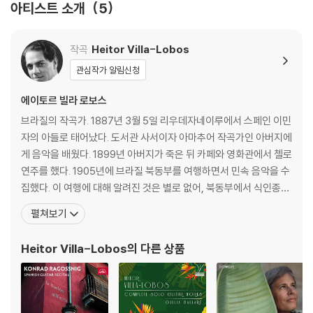
아티스트 소개
5
작곡
Heitor Villa-Lobos
관심작가 알림신청
에이토르 빌라 로보스
브라질의 작곡가. 1887년 3월 5일 리우데자네이루에서 스페인 이민
자의 아들로 태어났다. 도서관 사서이자 아마추어 작곡가인 아버지에
게 음악을 배웠다. 1899년 아버지가 죽은 뒤 카페와 영화관에서 첼로
연주를 했다. 1905년에 브라질 북동부를 여행하면서 민속 음악을 수
집했다. 이 여행에 대해 알려진 것은 별로 없어, 북동부에서 식인종을
만났을 때의 모험을 회고한 것은 믿기 어렵다. 그 후에 리우데자네이
펼쳐보기
루의 국립 음악원에서 공부했지만 빌라로부스의 작품은 너무 독창적
이었다. 몇 년 후에 빌라로부스 자신이 한 말을 빌리자면 그의 음악은
Heitor Villa-Lobos
의 다른 상품
“폭포처럼 자연스러운 것”이었고, “대학