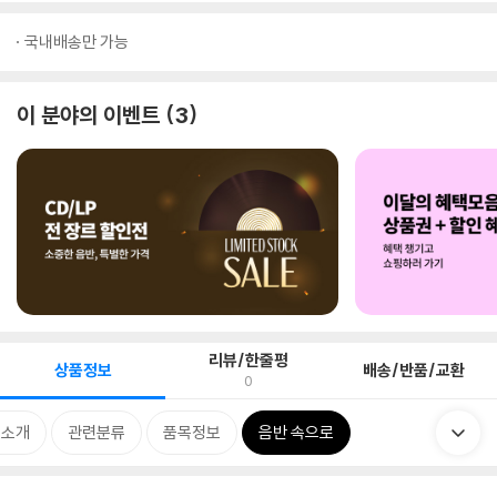
국내배송만 가능
이 분야의 이벤트
3
리뷰/한줄평
상품정보
배송/반품/교환
0
 소개
관련분류
품목정보
음반 속으로