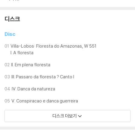
디스크
Disc
01
Villa-Lobos: Floresta do Amazonas, W 551
I. A floresta
02
II. Em plena floresta
03
III. Passaro da floresta ? Canto I
04
IV. Danca da natureza
05
V. Conspiracao e danca guerreira
디스크 더보기