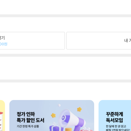
팔기
내 
100원