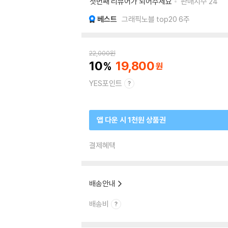
첫번째 리뷰어가 되어주세요
판매지수
24
베스트
그래픽노블 top20 6주
22,000
원
10
19,800
YES포인트
앱 다운 시 1천원 상품권
결제혜택
배송안내
배송비