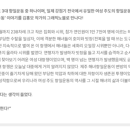
3대 항일운동 중 하나이며, 일제 강점기 전국에서 유일한 여성 주도의 항일운동
동’ 이야기를 김홍모 작가의 그래픽노블로 만나다!
1월까지 238차례 크고 작은 집회와 시위, 참가 연인원이 1만 7천여 명에 이르
당한 수탈을 일삼자, 이에 격분한 해녀들이 호미와 빗창(전복을 딸 때 쓰는 도구
동안 지속적으로 별여 온 이 항쟁에서 해녀들은 세화리 오일장 시위뿐만 아니라, 
까지 올라타 시위를 벌였다. 연행자가 발생하자 빗창을 들고 지서를 습격하고 순
 찾아보기 어려운 여성 대항쟁이었으며, 백 명이 넘는 연행자가 발생했음에도 
 항쟁은 오늘날 대중에게 거의 알려지지 않았다. 제주 해녀항일운동이 변방의 역
민중이 줄기차게 당해 왔던 부당한 억압과 착취에 대한 저항이자 생존권 투쟁이
창작함으로써 우리나라 여성 주도 항일운동의 역사를 그 시절 해녀의 삶과 더불어
않다는 생각이 들었다.
헌다!”