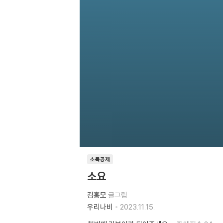
소득공제
소요
김홍모
글그림
우리나비
2023.11.15.