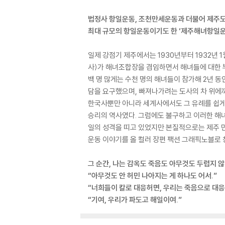
법정사 항일운동, 조천만세운동과 더불어 제주도 
최대 규모의 항일운동이기도 한 ‘제주해녀항일운
일제 강점기 제주에서는 1930년부터 1932년 
사)가 해녀조합장을 겸임하면서 해녀들에 대한 부
백 명 많게는 수천 명의 해녀들이 참가해 2년 
담을 요구했으며, 빠져나가려는 도사의 차 위에
한국사뿐만 아니라 세계사에서도 그 유례를 쉽게
승리의 역사였다. 그럼에도 불구하고 이러한 해녀
일의 성격을 띠고 있었지만 본질적으로는 제주 
운동 이야기를 올 컬러 장편 팩션 그래픽노블로 
그 순간, 나는 감옥도 죽음도 아무것도 두렵지 
“아무것도 안 허민 나아지는 게 하나도 어서.”
“너희들이 칼로 대응허면, 우리는 죽음으로 대응
“기여, 우리가 파도고 해일이여.”