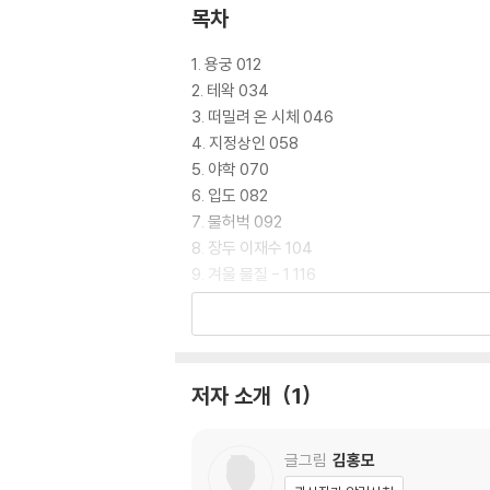
목차
1. 용궁 012
2. 테왁 034
3. 떠밀려 온 시체 046
4. 지정상인 058
5. 야학 070
6. 입도 082
7. 물허벅 092
8. 장두 이재수 104
9. 겨울 물질 - 1 116
10. 겨울 물질 - 2 126
11. 회의 144
12. 폭풍 158
13. 계획 170
저자 소개
1
14. 결의 182
15. 밀정 194
16. 다케시 경감 204
글그림
김홍모
17. 전야 - 1 216