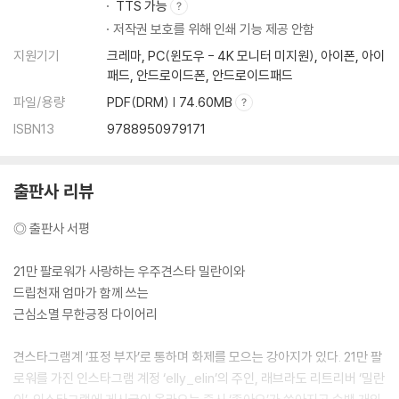
TTS 가능
초긍정 마인드가 필요해
저작권 보호를 위해 인쇄 기능 제공 안함
성스럽개
흥분의 도가니탕
지원기기
크레마, PC(윈도우 - 4K 모니터 미지원), 아이폰, 아이
개푸치노와 개이크
패드, 안드로이드폰, 안드로이드패드
장소는 중요하지 않아… 누구와 함께 있느냐가 중요하지
파일/용량
PDF(DRM) | 74.60MB
이보게 내가 오밀란 선생일세
ISBN13
9788950979171
나는 가끔 셀카를 찍는다
밀란이의 탈룰라 카레
밀란이의 탈룰라 표정 관리
출판사 리뷰
어르신들 수줍음이 참 많으셔
즐거운 명절
◎ 출판사 서평
생존형 기억상실증입니다
어쩐지 센치한 기분
21만 팔로워가 사랑하는 우주견스타 밀란이와
넘버 투 호구가 생겼다
드립천재 엄마가 함께 쓰는
개 모녀 사기단
근심소멸 무한긍정 다이어리
큰 거 한탕만 더 하고 손 떼자
로또 맞게 해주려고 했더니만
견스타그램계 ‘표정 부자’로 통하며 화제를 모으는 강아지가 있다. 21만 팔
인간을 믿기엔 당한 게 너무 많아
로워를 가진 인스타그램 계정 ‘elly_elin’의 주인, 래브라도 리트리버 ‘밀란
많은 걸 바라진 않아유