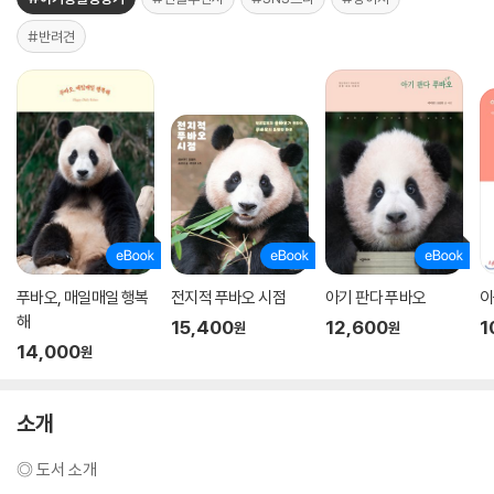
#반려견
푸바오, 매일매일 행복
전지적 푸바오 시점
아기 판다 푸바오
이
해
15,400
12,600
1
원
원
14,000
원
소개
◎ 도서 소개