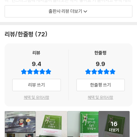
이’. 인스타그램에 게시글이 올라오는 즉시 ‘좋아요’가 쏟아지고 수백 개의
밀란이와 함께 배우는 개자성어-고독 편
댓글이 달리는, 이른바 ‘우주견스타’다.
출판사 리뷰 더보기
밀란이와 함께 배우는 개자성어-전투 편
“니 입만 입이고 내 입은 주둥아리냐? 내꺼도 시키라고 했냐 안 했냐”
“저기 질문 있습니다. 산책이 곤란하다고 들었는데 그 대신 집에서 뛰어도
제4장 | 사랑둥이 개딸
됩니까?”
리뷰/한줄평
72
개리어우먼의 협상력
“내가 마지막으로 봤을 땐 휴지가 멀쩡했는데 이게 왜 해체되어 있고 그를
먹고살기 힘들다
까… 아마 팀 내에서 분란이 있었나벼, 그러니까 해체됐지”
미모의 비법
밀란이가 ‘사람보다 더 사람 같은 강아지’로 사랑을 받게 된 데는 사람 좋아
리뷰
한줄평
개털 무료 나눔
하고 장난꾸러기 같은 밀란이의 귀여운 사진은 물론, 밀란이 엄마의 자칭
9.4
9.9
산책은 주체적으로
‘개드립’이 크게 한몫했다. 마치 밀란이에게 빙의라도 한 듯 유러머스하게
그럴 때 있잖아 배가 고픈 기분
써내려간 독백과 해시태그는 한 번 중독된 사람이라면 결코 헤어 나올 수
래브라도 리트리버계의 슈퍼스타
없는 매력이 있다.
리뷰 쓰기
한줄평 쓰기
제일 어이없는 게 환승이별인 거 알지
저자는 “밀란이가 가족들의 말을 거의 다 알아듣는다. 그래서 말은 못하지
오퐈 나 어때?
만 대화가 되는 느낌”이라며, 그런 밀란이가 일기를 쓴다면 이럴 것이다 믿
혜택 및 유의사항
혜택 및 유의사항
정중한 시선강탈
고 매일매일 익살스럽고 유쾌한 일상을 업로드해왔다. 그리고 그 게시글들
이것이 진정한 효도다
은 밀란이의 랜선 이모?삼촌을 자처하는 팔로워들로부터 ‘밀란이 화보집’,
개인기가 안 통하는 사람도 있네;;
‘밀란이 에세이’ 출간 요청이 쇄도할 정도로 폭발적인 반응을 호응을 얻었
16
가슴 크기가 체력을 결정한다
다.
마이 세컨드 하우스
더보기