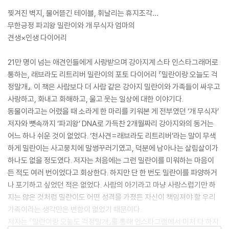
찢겨진 벽지, 물어뜯긴 테이블, 휘날리는 휴지조각…
무한긍정 파괴왕 밀란이와 개 무식자 엄마의
견생×인생 다이어리
21만 명이 넘는 애견인들에게 사랑받으며 강아지계 스타 인스타그래머로
통하는, 래브라도 리트리버 밀란이의 포토 다이어리 『밀란이랑 오늘도 걱
정말개』. 이 책은 사람보다 더 사람 같은 강아지 밀란이와 가족들이 싸우고
사랑하고, 화내고 화해하고, 울고 웃는 일상에 대한 이야기다.
동물이라고는 어렸을 때 소라게 한 마리를 키워본 게 전부였던 ‘개 무식자’
저자와 뼛속까지 ‘파괴왕’ DNA로 가득찬 2개월짜리 강아지와의 동거는
어느 하나 쉬운 것이 없었다. ‘천사견=래브라도 리트리버’라는 말이 무색
하게 밀란이는 사고뭉치에 말썽꾸러기였고, 덕분에 남아나는 살림살이가
하나도 없을 정도였다. 저자는 처음에는 그런 밀란이를 미워하는 마음이
든 적도 여러 번이었다고 회상한다. 하지만 단 한 번도 밀란이를 파양하거
나 포기하고 싶었던 적은 없었다. 사람의 아기라고 마냥 사랑스럽기만 하
지는 않은 것처럼 밀란이도 어떤 성격을 가졌든 자신이 책임져야 할 우리
가족이라는 생각만은 변함이 없었기 때문이다.
저자는 『밀란이랑 오늘도 걱정말개』를 통해 인스타그램에서 미처 다 하지