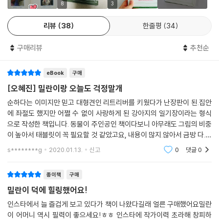
개가 잘 때는 건드는 거 아니라고 못 배웠니
우리 함께, 매일 영원히
8
3
그때 기억나냐
밀란이랑 오늘도 걱정말개
우리 함께 매일 영원히
리뷰
38
한줄평
34
이렇듯 수십만 애견인들에게 사랑받는 밀란이와 밀란이 엄마지만, 두 사람
구매리뷰
추천순
이 서로를 이해하는 진짜 가족이 되기까지 결코 꽃길만 걸었던 것은 아니
었다. 개를 키워보기는커녕 관련 지식도 전무했던 소위 ‘개 무식자’ 저자는
eBook
구매
래브라도 리트리버가 무조건 순하고 영리할 거라는 착각에 빠져 있었다.
텔레비전에 맹인안내견?인명구조견으로 나오는 ‘천사견’의 이미지만 믿
[오혜진] 밀란이랑 오늘도 걱정말개
고 2개월짜리 밀란이를 덥석 입양했지만, 현실은 ‘악마견’을 데리고 온 것
순하다는 이미지만 믿고 대형견인 리트리버를 키웠다가 난장판이 된.집안
이 아닐까 후회될 정도로 밀란이는 사고뭉치에 말썽꾸러기였다. 문짝이며
에 좌절도 했지만 어쩔 수 없이 사랑하게 된 강아지의 일기장이라는 형식
가구며 세간이 남아나지 않을 정도로 물어뜯고 찢어발기는 것이 일상이었
으로 작성한 책입니다. 동물이 주인공인 책이다보니 아무래도 그림의 비중
고, 조금만 한눈을 팔아도 온 사방을 헤집어놓아 손해배상에 적지 않은 돈
이 높아서 태블릿이 꼭 필요할 것 같았고요, 내용이 많지.않아서 금방 다.읽
을 쓰기도 했다. 더군다나 개에게 옮는 피부병까지 걸리게 되면서 밀란이
을.수 있었습니다. 저는 SNS를 잘 하지 않아서(특히.인스타는.안.해요;) 밀
s********g
2020.01.13.
신고
0
댓글
0
란이를 잘 모르
에 대한 미움이 하루에도 몇 번씩 불쑥불쑥 튀어나왔다.
그렇게 사고뭉치 밀란이를 견디다 못해 저자는 밀란이를 개 훈련사에게 훈
종이책
구매
련시키로 결정을 내렸다. 그리고 훈련 과정에서 밀란이보다 자신이 더 호
밀란이 덕에 힐링했어요!
되게 혼나고 교육받으며, 개에 대해 알아갔고 밀란이를 이해하게 됐다. 사
람이 저마다 타고난 성격과 신체가 다르듯, 밀란이도 아주아주 발랄한 성
인스타에서 늘 즐겁게 보고 있다가 책이 나왔다길래 얼른 구매했어요밀란
이 어머니 역시 필력이 좋으세요!ㅎㅎ 인스타에 작가이력 초라해 창피하
격과 튼튼한 몸을 타고난 개성 넘치는 개일 뿐이라는 것을 말이다.