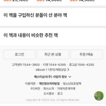
데려와줘서 많이 고마워.
- 제4장 사랑둥이 개 딸
이 책을 구입하신 분들이 산 분야 책
이 책과 내용이 비슷한 추천 책
로그인
최근 본 상품
주문/배송
고객센터 1544-3800
티켓 1544-6399
중고샵 1566-4295
eBook 1:1문의/채팅상담
예스이십사(주) 사업자 정보
이용약관
개인정보처리방침
청소년보호정책
PC버전
회사소개
거래처관계자께
도서홍보
광고
Copyright © YES24 Corp. All Rights Reserved.
MATOM11