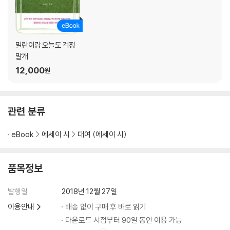
개 스타일 창조경제
내 입맛에 딱
날아라 개새
나는 글렀으니 너희라도 살아 돌아가
밀란이랑 오늘도 걱정
축 생일
말개
머리가 큰 건 죄가 아니란다
12,000
원
누나 차 뽑았다 널 데리러 가
알고 보니 개리기사
개도 자기만의 방이 필요해
관련 분류
몽유병인가벼…
그땐 내가 잘못 생각한 거 같다
eBook
에세이 시
대여 (에세이 시)
시집살이 시키는 개어머니
밀란이와 함께 배우는 개자성어-비밀 편
밀란이와 함께 배우는 개자성어-모자 편
품목정보
제3장 | 밀란이랑 걱정말개
발행일
2018년 12월 27일
눈빛만 봐도 아는 사이
이용안내
배송 없이 구매 후 바로 읽기
야, 이게 얼마만이냐!!
다운로드 시점부터 90일 동안 이용 가능
내 것도 시키라고 했냐 안 했냐