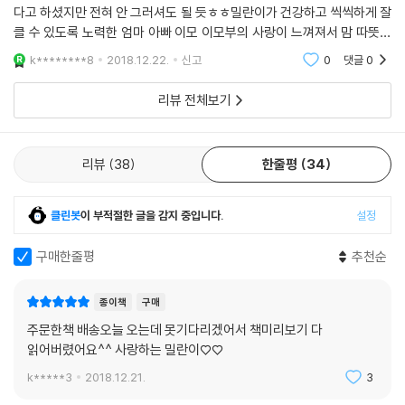
다고 하셨지만 전혀 안 그러셔도 될 듯ㅎㅎ밀란이가 건강하고 씩씩하게 잘
밀란이를 있는 그대로 인정하게 되자 무슨 일이 벌어져도 전처럼 화가 나
클 수 있도록 노력한 엄마 아빠 이모 이모부의 사랑이 느껴져서 맘 따뜻했
거나 괴롭지 않았고, 사고를 치는 모습도 귀엽게 느껴졌다. 그리고 그 마음
네요.저도 두마리의 반려견과 살다 결혼으로 떨어져 사는데요, 말썽부리고
을 담에 인스타그램 계정을 만들고 밀란이의 사진을 올리게 된 것이다.
k********8
2018.12.22.
신고
0
댓글
0
싸우던 순간들도
저자는 “『밀란이랑 오늘도 걱정말개』를 통해 인스타그램에 다 쓰지 못한
리뷰 전체보기
웃기고 황당한 밀란이의 이야기를 더 많이 들려주고 싶었다”고 말한다. 인
스타그램에 올리는 ‘밀란이의 일기’의 확장판인 셈이다. 책에 실린 73개의
에피소드를 읽다 보면 이미 밀란이의 매력에 푹 빠진 랜선 이모?삼촌들도,
리뷰
38
한줄평
34
이 책을 통해 밀란이를 처음 알게 된 독자들도, 어느새 미소를 짓게 된다.
그리고 개들도 인간과 똑같이 시행착오를 겪으면서 ‘인간과 함께 살기’를
배우고 있다는 것을 깨닫고, 좀 더 사랑스러운 시선으로 그들은 바라볼 수
클린봇
이 부적절한 글을 감지 중입니다.
설정
있게 될 것이다.
구매한줄평
추천순
◎ 책 속에서
종이책
구매
주문한책 배송오늘 오는데 못기다리겠어서 책미리보기 다
나도 여자니까 화장품에 관심이 좀 많다. 그래서 화장품을 뜯어 발라보다
읽어버렸어요^^ 사랑하는 밀란이♡♡
가 냄새가 하도 좋기에 맛이 궁금해 몇 통 좀 먹었다. 근데 엄만 그거 갖고
k*****3
2018.12.21.
3
왜 남의 화장품에 손대냐며 화를 냈다. 아니 우리가 남이가? 식구라며!