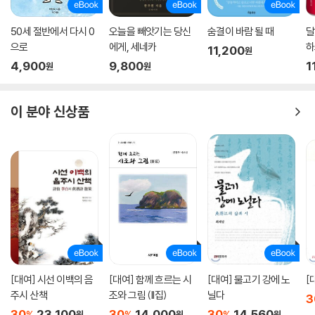
대로 다 뜯으면서, 한편으로는 죄책감을 느낀다. 식구들이 집에 들어와 난
리 난 집을 본 순간, 조금이라도 덜 혼나려고 귀를 뒤로 접고 항복의 배 까
50세 절반에서 다시 0
오늘을 빼앗기는 당신
숨결이 바람 될 때
달
기를 하는 비굴한 내 모습…. 아무것도 몰랐던 어렸을 때는 아무 눈치 안 보
으로
에게, 세네카
하
11,200
원
고 떳떳했는데. 휴… 왜 난 “안 돼!”라는 말을 알아듣게 된 걸까…. 정말 아
4,900
9,800
1
원
원
무것도 모를 때가 가장 행복했다.
이 분야 신상품
- 제3장 밀란이랑 걱정말개
자서전을 쓰면서 식구들을 많이 한심하게 표현하고 별로 안 좋아하는 척했
지만. 사실 나에게 가장 특별한 건 바로 우리 식구다. 그리고 나도 이들에게
가장 특별한 존재라는 걸 알고 있다.
서로 오해도 하고 미워한 적도 있지만 그래도 우린 평생 함께할, 세상에서
가장 사랑하는 사이다. 그리고 나 아니면 누가 이 모자란 오합지졸을 거둬
주겠나. 기왕 이렇게 된 거 끝까지 끌어안고 살아야지.
[대여] 시선 이백의 음
[대여] 함께 흐르는 시
[대여] 물고기 강에 노
[
인간에 비하면 그리 길지 않은 견생이지만, 죽는 날까지 이렇게 함께 웃고
주시 산책
조와 그림 (II집)
닐다
3
울고 싸우고 화해하고 사랑하면서 보낼 거다. 내가 태어나자마자 알아보고
30
23,100
30
14,000
30
14,560
%
%
%
원
원
원