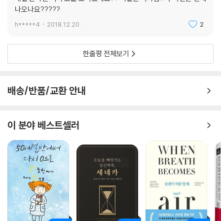
나오나요?????
- 제2장 우리집을 파괴하러 온 나의 구원자
h*****4
2018.12.20.
2
한줄평 전체보기
내가 한 인테리어 작업 중에서 유일하게 후회하는 게 하나 있는데, 개춘기
시절 베란다 중문 실리콘을 뜯어버린 일이다. 속이 하도 답답해서 바람이
나 솔솔 통하게 하려고 한 짓인데 요즘 들어 후회하고 있다. 한파주의보가
배송/반품/교환 안내
내려진 요즘은 바람 들어오는 게 ‘솔솔’ 수준이 아니라서다. 얼마나 추운지,
식구들은 집 안에서도 패딩을 입고 지낸다. 소파에도 작은 전기장판을 깔
아놨는데, 하도 추워서 내가 그걸 독차지하고 있다. 내가 해놓은 짓이라 미
이 분야 베스트셀러
안하긴 하지만, 나도 살고 봐야 한다. 뻔뻔하다고 욕해도 어쩔 수 없다. 아,
그러고 보니 하나뿐인 미니 난로도 내가 쓰고 있군.
- 제2장 우리집을 파괴하러 온 나의 구원자
개도 이렇게 양가감정을 느낀다는 걸, 인간들은 알까? 입으로는 하고 싶은