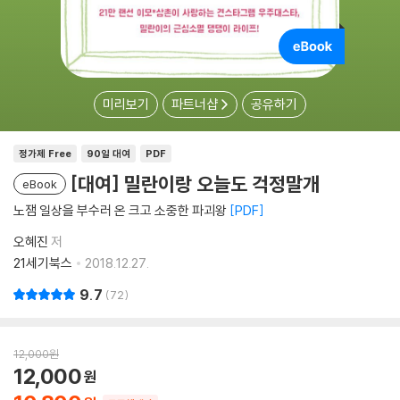
미리보기
파트너샵
공유하기
정가제 Free
90일 대여
PDF
[대여] 밀란이랑 오늘도 걱정말개
eBook
노잼 일상을 부수러 온 크고 소중한 파괴왕
PDF
오혜진
저
21세기북스
2018.12.27.
9.7
72
12,000
원
12,000