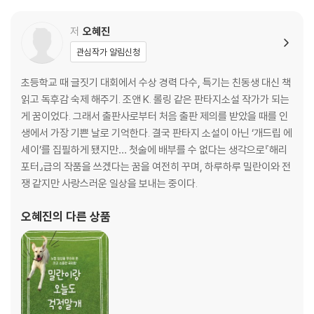
베스트 프렌드 유진이 이모
개판이 따로 없다
저
오혜진
엄마는 참 가지가지
관심작가 알림신청
털 날릴 뻔한 날
엄마가 날 보고 울었다
초등학교 때 글짓기 대회에서 수상 경력 다수, 특기는 친동생 대신 책
엄마가 날 안아줬다
읽고 독후감 숙제 해주기. 조앤 K. 롤링 같은 판타지소설 작가가 되는
밀란이와 함께 배우는 개자성어-음식 편
게 꿈이었다. 그래서 출판사로부터 처음 출판 제의를 받았을 때를 인
밀란이와 함께 배우는 개자성어-산책 편
생에서 가장 기쁜 날로 기억한다. 결국 판타지 소설이 아닌 ‘개드립 에
세이’를 집필하게 됐지만… 첫술에 배부를 수 없다는 생각으로『해리
제2장 | 우리 집을 파괴하러 온 나의 구원자
포터』급의 작품을 쓰겠다는 꿈을 여전히 꾸며, 하루하루 밀란이와 전
잃어버린 동심을 찾아서
쟁 같지만 사랑스러운 일상을 보내는 중이다.
지랄 영재를 위한 고액 과외
밀란이, 과외를 받다?(그런데 아빠 엄마가 달라졌어요!)
오혜진
의 다른 상품
이밀란 강사가 가르쳐주는 개 언어 기초반
밀란이랑 꽃길만 걸어
발 냄새 감별사
무모한 도전
개인기와 개지랄 둘 중에 하나