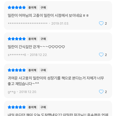
또 한 번은, 엄마가 “아무것도 안하고 소파에 누워 책만 읽고 싶네.”라고 말
한 적이 있다. 그걸 기억해뒀다 방안의 물건을 다 끄집어내서 거실에 갖다
종이책
구매
놨다. 손만 뻗으면 엄마에게 필요한 물건이 다 닿으니 안 움직여도 되고 얼
밀란이 어머님의 고충이 밀란이 시점에서 보이네요ㅎㅎ
마나 편하겠는가? 중간에 힘 조절을 쪼까 못해서 망가진 물건이 몇 개 있긴
**********************
2019.01.03.
2
했지만, 아예 못 쓸 정도는 아니었다. 그런데 그걸 보곤 내 마음도 모르고
화를 냈다.
종이책
구매
- 제1장 파괴왕의 뿌시래기 시절
밀란이 간식길만 걷개~~~♡♡♡♡♡
s********6
2018.12.22.
2
이젠 내 체력의 비밀도 알게 됐겠다, 나도 더 이상 꺼릴 게 없어 엄마와 공
종이책
구매
놀이를 하면 성이 찰 때까지 놀아달라고 조른다. 아무리 던져줘도 내가 지
귀여운 사고뭉치 밀란이의 성장기를 책으로 본다는거 자체가 너무
치지 않고 날듯이 빠르게 뛰어오자, 엄마가 “우리 밀란이, 개 같지 않고 새
좋고 재밌습니다~^^
같네?” 하고 씨근덕거리며 말했다. 그러고는 공을 던질 때 악쓰듯 기합을
g**g
2018.12.20.
2
외치기 시작했다. “공 갖고 날아와라, 이 개새야!!” 여기서 ‘새’ 할 때 시옷
발음이 조금 세게 나온 것 같고… 평소 내가 물건 망가뜨릴 때 하던 욕 발음
과 비슷하게 느껴졌지만, 분명 날아다니는 새와 비교를 하긴 한 것 같으니
종이책
구매
뭐라 따질 수 없었다.
내일 온다던 책이 오늘 도착했네요?? 이밀란 작가님!! 후속편은 언제