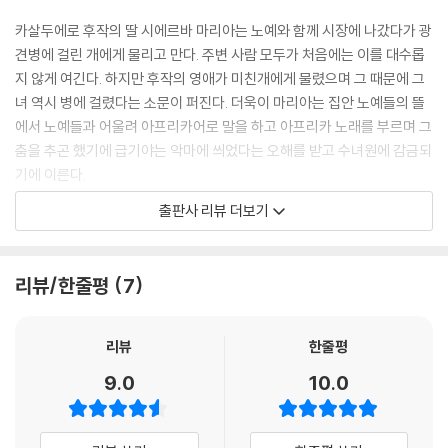
카살두에로 후작의 딸 시에르바 마리아는 노예와 함께 시장에 나갔다가 광
견병에 걸린 개에게 물리고 만다. 주변 사람 모두가 처음에는 이를 대수롭
지 않게 여긴다. 하지만 후작의 영애가 미친개에게 물렸으며 그 때문에 그
녀 역시 병에 걸렸다는 소문이 퍼진다. 더욱이 마리아는 집안 노예들의 뜰
에서 노예들과 어울려 아프리카어로 말을 하고 아프리카 노래를 부르며 그
춤을 추곤 했기에 급기야는 악마에 씌었다는 오해를 받고 수녀원에 감금되
기에 이른다.
젊은 신부 델라우라는 주교의 명으로 엑소시즘을 행하기 위해 시에르바 마
출판사 리뷰 더보기
리아가 갇힌 수녀원을 찾아간다. 하지만 델라우라를 맞은 것은 소문처럼
‘악마의 언어로 악마와 대화를 나누고’ ‘자기 몸을 건드리는 자를 물어뜯으
며’ ‘의미를 알 수 없는 주문을 중얼거리는’ 미친 여자가 아니라, 순수하고
리뷰/한줄평
7
아름다운 소녀였다. 수녀원 감방에서 밤마다 애틋한 사랑을 속삭이던 델라
우라는 마침내 시에르바 마리아를 구해 내려는 결심을 하게 된다.
가르시아 마르케스의 영원한 주제인 ‘성(性)’과 ‘사랑’은 이중의 금단이라
리뷰
한줄평
는 조건 속에서 더욱 강하게 드러난다. “사제 신분으로 어린 소녀에게 사랑
9.0
10.0
을 느끼면서도 “성령은 신앙보다 사랑을 더 중요하게 여긴다.”라고 말하는
델라우라의 태도나, 그를 만나지 못하게 되자 진짜로 악마에 씐 듯 사무치
게 임을 그리는 소녀의 마음”(작품 해설 중에서)을 통해 그 무엇도 소멸시