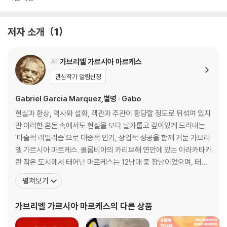
저자 소개
1
저
가브리엘 가르시아 마르케스
관심작가 알림신청
Gabriel Garcia Marquez,별명 : Gabo
현실과 환상, 역사와 설화, 객관과 주관이 황당할 정도로 뒤섞여 있지
만 이러한 혼돈 속에서도 현실을 보다 날카롭고 깊이있게 드러내는
'마술적 리얼리즘'으로 대중적 인기, 상업적 성공을 함께 거둔 가브리
엘 가르시아 마르케스. 콜롬비아의 카리브해 연안에 있는 아라카타카
란 작은 도시에서 태어난 마르케스는 12남매 중 장남이었으며, 태어
난 후 8년 간을 외조모부의 집에서 살았다. 1946년에 마르케스는 보
펼쳐보기
고타 근처의 시파키아에서 고등학교를 졸업하고 콜롬비아 국립대학
에서 잠깐 동안 법학을 공부했다. 그 후 1950~1965년까지 콜롬비
가브리엘 가르시아 마르케스
의 다른 상품
아, 프랑스, 베네수엘라, 미국, 멕시코 등지에서