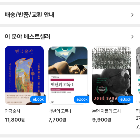
배송/반품/교환 안내
이 분야 베스트셀러
연금술사
백년의 고독 1
눈먼 자들의 도시
픽
2
11,800
7,700
9,900
원
원
원
7