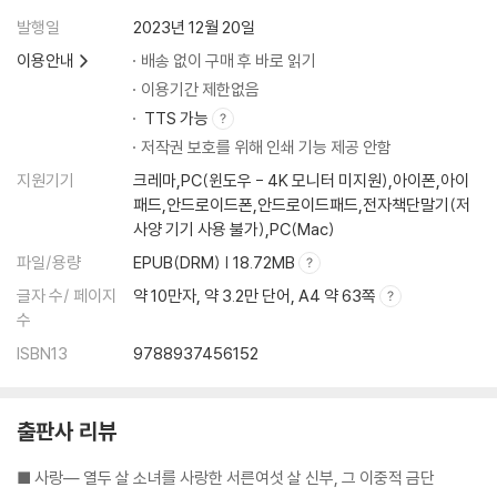
발행일
2023년 12월 20일
이용안내
배송 없이 구매 후 바로 읽기
이용기간 제한없음
TTS 가능
저작권 보호를 위해 인쇄 기능 제공 안함
지원기기
크레마,PC(윈도우 - 4K 모니터 미지원),아이폰,아이
패드,안드로이드폰,안드로이드패드,전자책단말기(저
사양 기기 사용 불가),PC(Mac)
파일/용량
EPUB(DRM) | 18.72MB
글자 수/ 페이지
약 10만자, 약 3.2만 단어, A4 약 63쪽
수
ISBN13
9788937456152
출판사 리뷰
■ 사랑― 열두 살 소녀를 사랑한 서른여섯 살 신부, 그 이중적 금단