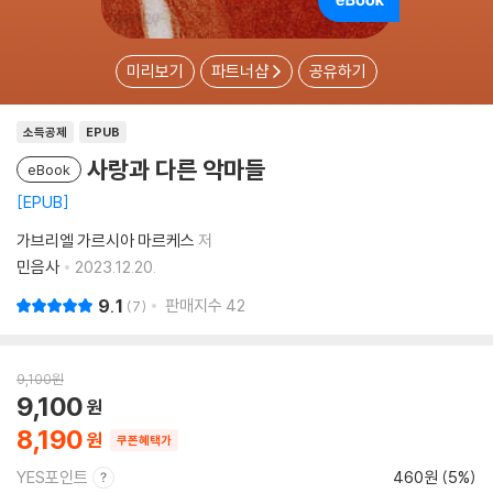
미리보기
파트너샵
공유하기
소득공제
EPUB
사랑과 다른 악마들
eBook
EPUB
가브리엘 가르시아 마르케스
저
민음사
2023.12.20.
9.1
판매지수
42
7
9,100
원
9,100
8,190
쿠폰혜택가
YES포인트
460원 (5%)