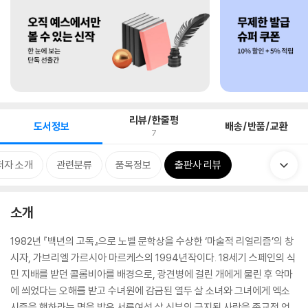
리뷰/한줄평
도서정보
배송/반품/교환
7
저자 소개
관련분류
품목정보
출판사 리뷰
소개
1982년 『백년의 고독』으로 노벨 문학상을 수상한 ‘마술적 리얼리즘’의 창
시자, 가브리엘 가르시아 마르케스의 1994년작이다. 18세기 스페인의 식
민 지배를 받던 콜롬비아를 배경으로, 광견병에 걸린 개에게 물린 후 악마
에 씌었다는 오해를 받고 수녀원에 감금된 열두 살 소녀와 그녀에게 엑소
시즘을 행하라는 명을 받은 서른여섯 살 신부의 금지된 사랑을 종교적 억