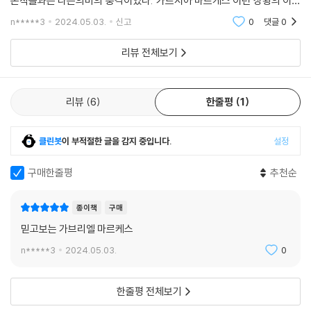
존작들과는 다른의미의 충격이었다."가르시아 마르케스 이런 상황의 이야
로 사회 비판적인 시각을 유지한다. 가톨릭과 식민 지배자들의 우월감, 이
기"를 쓰다니 하면서 받은 충격이었다.종교적 억압과 시대의 광기, 순수함
n*****3
2024.05.03.
신고
0
댓글
0
등이 어우러져 있
에 따라 문화의 차이가 차별로 이어지고 종교의 이름으로 거행되고 묵인되
는 야만적인 행태 등을 우회적으로, 그렇지만 분명하게 바라본다. 또한 죽
리뷰 전체보기
은 시에르바 마리아의 빡빡 깎인 머리에서 머리카락이 엄청나게 빠른 속도
로 돋아났다거나 마리아의 아버지인 후작이 길 한가운데서 해골로 발견되
는 점, 한때 후작과 사랑을 나누었던 둘세 올리비아의 원혼 등은 여전히 마
리뷰
6
한줄평
1
술적이고 환상적인 가르시아 마르케스 특유의 세계관을 보여 준다.
클린봇
이 부적절한 글을 감지 중입니다.
설정
구매한줄평
추천순
종이책
구매
믿고보는 가브리엘 마르케스
n*****3
2024.05.03.
0
한줄평 전체보기