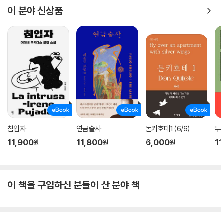
이 분야 신상품
침입자
연금술사
돈키호테1 (6/6)
두
11,900
11,800
6,000
1
원
원
원
이 책을 구입하신 분들이 산 분야 책