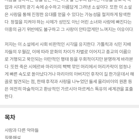
압과 시대적 광기 속에 순수하고 아름답게 그려낸 소설이다. 또한 이 소설
은 사랑을 통해 진정한 유대를 얻을 수 있다는 가능성을 철저하게 탐색한
다. 정절을 지켜야 하는 사제가 성인도 아닌 어린 소녀와 사랑에 빠진다는
이중의 금기 위반에도 불구하고 그 사랑이 안타깝게만 느껴지는 이유이다.
저자는 이 소설에서 사회 비판적인 시각을 유지한다. 가톨릭과 식민 지배
자들의 우월감, 이에 따라 문화의 차이가 차별로 이어지고 종교의 이름으
로 거행되고 묵인되는 야만적인 행태 등을 우회적이지만 분명하게 바라본
다. 또한 죽은 시에르바 마리아의 빡빡 깎인 머리에서 머리카락이 엄청나
게 빠른 속도로 돋아났다거나 마리아의 아버지인 후작이 길 한가운데서 해
골로 발견되는 점, 한때 후작과 사랑을 나누었던 둘세 올리비아의 원혼 등
은 여전히 마술적이고 환상적인 가르시아 마르케스 특유의 세계관을 표출
한다.
목차
사랑과 다른 악마들
작품해설