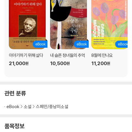
이야기하기 위해 살다
내 슬픈 창녀들의 추억
8월에 만나요
21,000
10,500
11,200
원
원
원
관련 분류
eBook
소설
스페인/중남미소설
품목정보