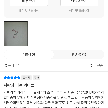
리뷰 쓰기
한줄평 쓰기
키지 못하는 진정한 사랑의 힘을 엿볼 수 있다.
혜택 및 유의사항
혜택 및 유의사항
■ 그리고 악마들― 가르시아 마르케스의 마술적 세계관 속에 그려진 종
교적 억압과 시대의 광기
소설의 배경은 아직 식민 지배가 끝나지 않았던 18세기 말 콜롬비아의 항
구 도시 카르타헤나다. 카리브 해에 위치한 카르타헤나는 스페인의 남미
진출 초기인 1533년에 창건되어 이듬해에는 주교가 파견되었다. 항구를
건설하기에 적합한 자연조건 때문에 도시는 일찍부터 발전할 수 있었고,
스페인에서 선단이 올 때면 세계 어디에 내놓아도 손색없을 만큼 큰 장이
리뷰
6
한줄평
1
섰다. 그리고 그 노동력을 충당하기 위해 흑인 노예들을 사고파는 노예 시
장이 활성화되었다. 하지만 스페인이 제해권을 상실해 가면서 무역이 쇠퇴
구매리뷰
추천순
함에 따라 카르타헤나 역시 쇠락하기 시작한다. 1811년까지 활동한 종교
재판소가 도시의 발전에 발목을 잡으면서 카르타헤나는 중세의 늪에서 헤
종이책
구매
어나지 못하게 된다.
식민지로부터의 억압과 착취의 무게를 짊어져야만 했던 라틴아메리카의
사랑과 다른 악마들
사회적 분위기, 그리고 식민 권력과 함께 흘러들어와 뿌리 내렸던 가톨릭
가브리엘 가리스아 마르케스의 소설들을 읽으며 충격을 받았다.마술적 리
문화 등이 작품 전반에 걸쳐 갈등과 긴장을 만들어 낸다. 이 갈등의 대표적
얼리즘이 무엇인지 작품성과 대중성을 두루 갖추고 있는 작품이 무었인지
예가 시에르바 마리아에게 행해진 잔인하고 가혹한 엑소시즘 의식이다.
깨달으며받았던 충격.'사랑과 다른 악마들'도 읽고 나서 충격을 받았다.기
가르시아 마르케스는 『사랑과 다른 악마들』에서 역시 전작들과 마찬가지