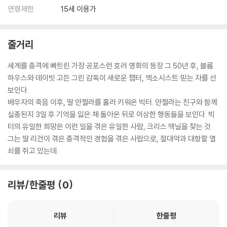
연령제한
15세 이용가
줄거리
세계를 충격에 빠트린 가장 공포스런 호러 영화의 등장 그 50년 후, 블룸
하우스와 데이빗 고든 그린 감독이 새로운 챕터, 엑소시스트:믿는 자를 선
보인다.
배우자의 죽음 이후, 딸 안젤라를 홀러 키워온 빅터. 안젤라는 친구와 함께
실종된지 3일 후 기억을 잃은 채 돌아온 뒤로 이상한 행동들을 보인다. 빅
터의 유일한 희망은 이런 일을 겪은 유일한 사람, 크리스 맥닐을 찾는 것.
그는 딸 리건이 겪은 충격적인 경험을 겪은 사람으로, 절대악과 대항할 열
쇠를 쥐고 있는데.
리뷰/한줄평
0
리뷰
한줄평