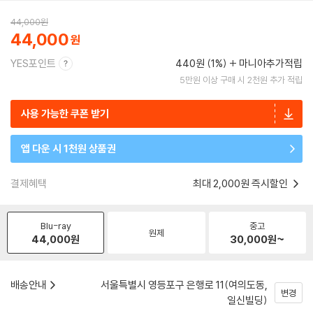
44,000
원
44,000
YES포인트
440원 (1%)
마니아추가적립
5만원 이상 구매 시 2천원 추가 적립
사용 가능한 쿠폰 받기
앱 다운 시 1천원 상품권
결제혜택
최대 2,000원 즉시할인
Blu-ray
중고
원제
44,000
원
30,000
원~
배송안내
서울특별시 영등포구 은행로 11(여의도동,
변경
일신빌딩)