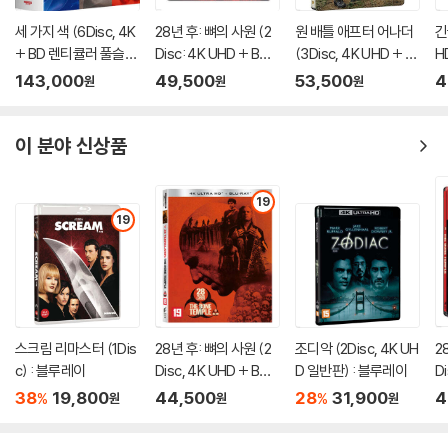
세 가지 색 (6Disc, 4K
28년 후: 뼈의 사원 (2
원 배틀 애프터 어나더
긴
+ BD 렌티큘러 풀슬립
Disc: 4K UHD + BD
(3Disc, 4K UHD + B
H
트릴로지 박스 한정판)
스틸북 한정판) : 블루
D + BD Bonus 스틸북
판
143,000
49,500
53,500
4
원
원
원
: 블루레이
레이
한정판) : 블루레이
이 분야 신상품
19
19
스크림 리마스터 (1Dis
28년 후: 뼈의 사원 (2
조디악 (2Disc, 4K UH
2
c) : 블루레이
Disc, 4K UHD + BD
D 일반판) : 블루레이
D
초회한정 슬립케이스
스
38
19,800
44,500
28
31,900
4
%
%
원
원
원
한정판) : 블루레이
레