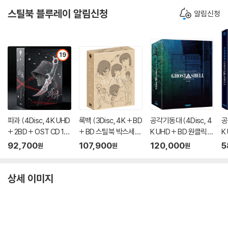
스틸북 블루레이 알림신청
알림신청
19
파과 (4Disc, 4K UHD
룩백 (3Disc, 4K + BD
공각기동대 (4Disc, 4
공
+ 2BD + OST CD 15
+ BD 스틸북 박스세트
K UHD + BD 원클릭박
K
00장 한정 스틸북 한정
한정판) : 블루레이
스 스틸북 한정판 C Ty
스
92,700
107,900
120,000
5
원
원
원
판) : 블루레이
pe) : 블루레이
e
상세 이미지