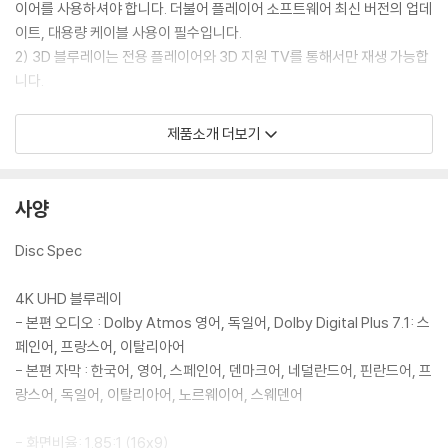
이어를 사용하셔야 합니다. 더불어 플레이어 소프트웨어 최신 버전의 업데
이트, 대용량 케이블 사용이 필수입니다.
2) 3D 블루레이는 전용 플레이어와 3D 지원 TV를 통해서만 재생 가능합
니다.
※ 아웃케이스/구성품/포장 상태
제품소개 더보기
1) 제작/배송 과정에서 경미한 아웃케이스 주름, 모서리 눌림 및 갈라짐이
발생할 수 있습니다. 반품을 원하실 경우 미개봉 상태로 문의 부탁드립니
다.
사양
2) 스틸북 케이스 제작 과정에서 기포 혹은 경미한 인쇄 오류가 발생할 수
있습니다.
Disc Spec
3) 렌티큘러 스틸북의 경우, 보호필름이 붙어 판매되기도 합니다. 보호필
름 손상에 의한 교환/반품은 불가합니다.
4K UHD 블루레이
4) 본품 보호를 위해 노란색의 카톤 박스로 재포장한 경우, 카톤박스 손상
- 본편 오디오 : Dolby Atmos 영어, 독일어, Dolby Digital Plus 7.1: 스
에 의한 교환/반품은 불가합니다.
페인어, 프랑스어, 이탈리아어
5) 아웃케이스/구성품/포장 상태 불량에 의한 교환/반품 신청시 불량 확
- 본편 자막 : 한국어, 영어, 스페인어, 덴마크어, 네덜란드어, 핀란드어, 프
인을 위해 개봉 시의 동영상을 요청할 수 있으며, 동영상이 없는 경우 교
랑스어, 독일어, 이탈리아어, 노르웨이어, 스웨덴어
환/반품이 제한될 수 있습니다.
- 화면비율: 1.85:1 (16x9)