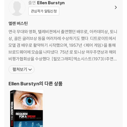
출연
Ellen Burstyn
관심작가 알림신청
엘렌 버스틴
연극 무대와 영화, 텔레비젼에서 출연했던 배우로, 아카데미상, 토니
상, 골든 글러브상 등을 여러차례 수상하기도 했다. 디트로이트에서
모델 겸 배우로 활약하기 시작했으며, 1957년 <페어 게임>을 통해
브로드웨이에 모습을 나타냈다. 75년 로 토니상 여우주연상과 해외
비평가협회상을 수상했다. [필모그래피]엑소시스트(1973)|주연배
우 한나스 워(1988)|주연배우 남자가 사랑할때(1994)|주연배우
펼쳐보기
룸메이트(1995)|주연배우 아메리칸 퀼트 (1995)|주연배우 스핏파
이어 그릴(1996)|주연배우 레퀴엠(2000)|주연배우 다운 인 더 밸
Ellen Burstyn
의 다른 상품
리(2005)|조연배우 천년을 흐르는