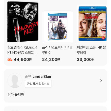
1) 불량으로 인한 교환/반품 요청 시에는 불량 확인을 위해 개봉 시의 동영
-Matters of Faith(04:22)
상을 요청할 수 있으며, 동영상이 없는 경우 교환/반품이 제한될 수 있습니
다.
관련 사진과 동영상 및 재생 기기 모델명을 첨부하여 첨부하여 고객센터에
문의 바랍니다.
2) 사양 오인지, 오 구매, 변심 사유로의 반품은 제품 개봉 전에만 운임비
부담 후 처리 가능합니다.
3) 스틸북 한정판, 초회 한정판의 경우 제작 수량이 한정되어 있고, 택배
할로윈 킬즈 (2Disc, 4
프레지던트 메이커 : 블
파인애플 소동 : 4K 블
이동 과정에서의 손상이 발생하면, 재 판매가 어려우므로 신중한 구매 선
K UHD+BD 스틸북 한
루레이
루레이
택을 부탁드립니다.
정수량) : 블루레이
5
44,900
24,200
33,000
4) 한정판 상품의 변심, 오구매로 인한 반품은 회송된 상품의 상태 확인 후
%
원
원
원
진행이 가능합니다. 택배 이동 중 파손이 발생하지 않도록 완충 포장을 부
탁드립니다.
출연
Linda Blair
관심작가 알림신청
린다 블레어