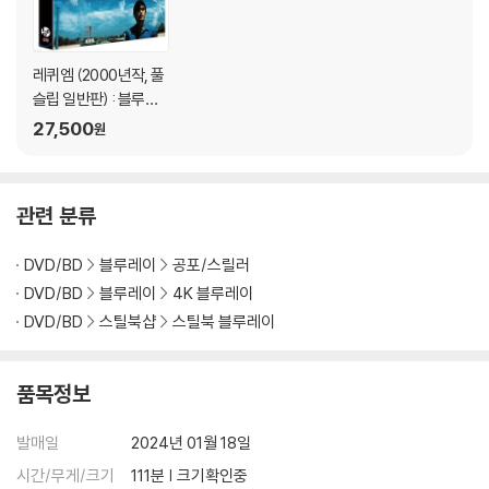
레퀴엠 (2000년작, 풀
슬립 일반판) : 블루레
이
27,500
원
관련 분류
DVD/BD
블루레이
공포/스릴러
DVD/BD
블루레이
4K 블루레이
DVD/BD
스틸북샵
스틸북 블루레이
품목정보
발매일
2024년 01월 18일
시간/무게/크기
111분 | 크기확인중