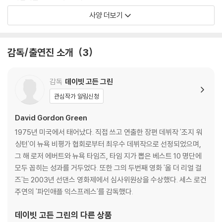
※ 디스크 재생 불량
- 스페셜피쳐 오디오: 영어
사양 더보기
1) 기기 문제로 인해 발생하는 재생 불량 현상에 대해서는 반품/교환이 불
- 스페셜피쳐 자막: 영어, 네덜란드어, 프랑스어, 독일어, 이탈리아어 (한
가하니 최신 소프트웨어로 업데이트된 DVD/BD 전용 기기에서 재생하실
국어자막 없음)
것을 권유해 드립니다.
- 디스크 타입: 1 Disc - UHD 100
감독/출연진 소개
3
2) 정전기와 먼지로 인해 재생이 원활하지 않은 경우가 있습니다. 디스크
를 마른 천으로 닦으시거나, DVD 클리너 등 전용 제품을 이용하면 대부분
SPECIAL FEATURES(한국어자막 없음)
해결됩니다.
*4K UHD 디스크 재생 후 첫 언어 선택 부분에서 영어를 선택해야 메뉴화
감독
데이빗 고든 그린
3) 일부 PC 연결형 ODD의 경우 호환 상의 문제로 정상적인 디스크도 재
면에서 부가영상이 나타납니다. (‘한국어’를 선택하시면 메뉴에 부가영상
관심작가 알림신청
생이 불가능한 경우가 있습니다. 독립형 전용 플레이어 사용을 권장드리
이 나타나지 않습니다.) 한국어자막은 지원되지 않습니다.
며, ODD 사용으로 인한 재생 불량의 경우 교환 시에도 동일한 오류가 발
David Gordon Green
생할 수 있음을 알려드립니다.
-Feature Commentary with cowriter/ director David Gordon G
1975년 미국에서 태어났다. 직접 쓰고 연출한 장편 데뷔작 '조지 워
reen, executive producer Ryan Turek, co-writer Peter Sattler
싱턴'이 뉴욕 비평가 협회로부터 최우수 데뷔작으로 선정되었으며,
※ 디스크 외관 불량
and Special Makeup FX Designer Christopher Nelson
그 해 로저 에버트와 뉴욕 타임즈, 타임 지가 뽑은 베스트 10 명단에
디스크에 미세한 잔 흠집이 남아있거나 인쇄 면이 깨끗하지 않은 경우가
-Making a Believer(08:43)
모두 꼽히는 성과를 거두었다. 또한 그의 두번째 영화 '올 더 리얼 걸
있으며, 상품의 불량이 아닙니다. 단, 재생에 이상이 있는 경우에는 불량으
-Ellen and Linda: Reunited(04:31)
즈'는 2003년 선댄스 영화제에서 심사위원상을 수상했다. 세스 로건
로 인한 반품/교환이 가능합니다.
-Stages of Possession(06:01)
주연의 '파인애플 익스프레스'를 감독했다.
-The Opening(06:16)
※ 교환/반품 안내
-Editing an Exorcism(04:32)
데이빗 고든 그린
의 다른 상품