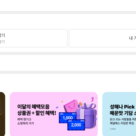
팔기
내 
불가