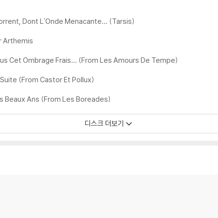
 Torrent, Dont L'Onde Menacante… (Tarsis)
ur Arthemis
Sous Cet Ombrage Frais… (From Les Amours De Tempe)
uite (From Castor Et Pollux)
os Beaux Ans (From Les Boreades)
디스크 더보기