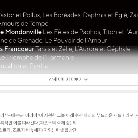
상세 이미지 더보기
리/ 도베르뉴: 아리아 ‘이 시원한 그늘 아래 수천 마리의 부드러운 새들’/ 라모:
매혹적인 이를 따라간다(파포스의 축제 중) 외
스트라, 조르지 버슈헤지(지휘), 퍼셀 합창단