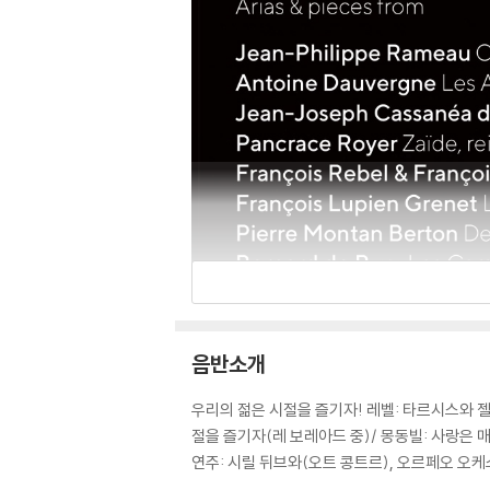
음반소개
우리의 젊은 시절을 즐기자! 레벨: 타르시스와 젤
절을 즐기자(레 보레아드 중)/ 몽동빌: 사랑은 
연주: 시릴 뒤브와(오트 콩트르), 오르페오 오케