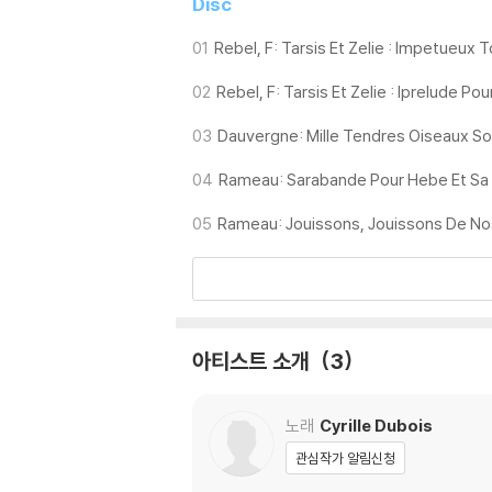
Disc
01
Rebel, F: Tarsis Et Zelie : Impetueux
02
Rebel, F: Tarsis Et Zelie : Iprelude Po
03
Dauvergne: Mille Tendres Oiseaux 
04
Rameau: Sarabande Pour Hebe Et Sa S
05
Rameau: Jouissons, Jouissons De N
아티스트 소개
3
노래
Cyrille Dubois
관심작가 알림신청