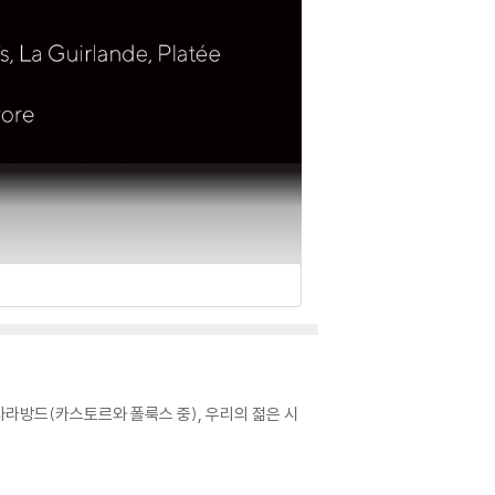
 사라방드(카스토르와 폴룩스 중), 우리의 젊은 시