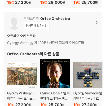
오 '콘스탄티누스 1세의
와 글라우쿠스' (Leclai
크 시대 작품들 (Jouis
19
27,200
19
29,000
19
25,700
%
%
%
원
원
원
진군과 승리' (M.Hayd
r: Scylla et Glaucus)
sons De Nos Beaux
n: Kaiser Constatin F
Ans!)
eldzug und Sieg)
오케스트라
Orfeo Orchestra
관심작가 알림신청
오르페오 오케스트라
Gyorgy Vashegyi가 1991년 창단한 고음악 오케스트라
Orfeo Orchestra
의 다른 상품
Gyorgy Vashegyi 미
Cyrille Dubois 시릴 뒤
Gyorgy Vashegyi 텔
하엘 하이든: 오라토리
브와가 노래하는 바로
레만 / 그라운 / 바흐:
오 '콘스탄티누스 1세의
크 시대 작품들 (Jouis
파스티초 수난곡 '에돔
19
27,200
19
25,700
19
27,200
%
%
%
원
원
원