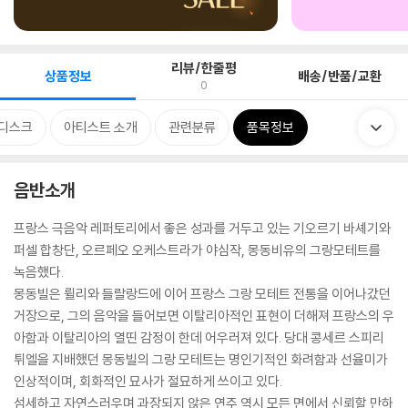
리뷰/한줄평
상품정보
배송/반품/교환
0
디스크
아티스트 소개
관련분류
품목정보
음반소개
프랑스 극음악 레퍼토리에서 좋은 성과를 거두고 있는 기오르기 바셰기와
퍼셀 합창단, 오르페오 오케스트라가 야심작, 몽동비유의 그랑모테트를
녹음했다.
몽동빌은 륄리와 들랄랑드에 이어 프랑스 그랑 모테트 전통을 이어나갔던
거장으로, 그의 음악을 들어보면 이탈리아적인 표현이 더해져 프랑스의 우
아함과 이탈리아의 열띤 감정이 한데 어우러져 있다. 당대 콩세르 스피리
튀엘을 지배했던 몽동빌의 그랑 모테트는 명인기적인 화려함과 선율미가
인상적이며, 회화적인 묘사가 절묘하게 쓰이고 있다.
섬세하고 자연스러우며 과장되지 않은 연주 역시 모든 면에서 신뢰할 만하