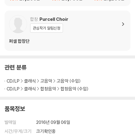
진군과 승리' (M.Hayd
sons De Nos Beaux
에서 오는 이는 누구인
n: Kaiser Constatin F
Ans!)
가' (Teleman / Graun
eldzug und Sieg)
/ Bach: Passion Past
합창
Purcell Choir
iccio Ca. 1750)
관심작가 알림신청
퍼셀 합창단
관련 분류
CD/LP
클래식
고음악
고음악 (수입)
CD/LP
클래식
합창음악
합창음악 (수입)
품목정보
발매일
2016년 09월 06일
시간/무게/크기
크기확인중