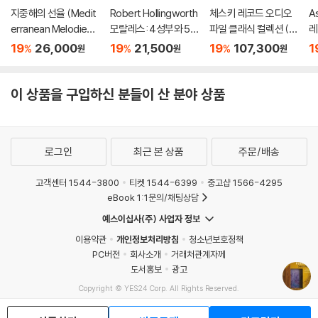
지중해의 선율 (Medit
Robert Hollingworth
체스키 레코드 오디오
A
erranean Melodies)
모랄레스: 4성부와 5
파일 클래식 컬렉션 (T
레
[SACD Hybrid]
성부 미사 ‘무장한 사
he Audiophile Classi
중
19
26,000
19
21,500
19
107,300
1
%
%
%
원
원
원
람’, 마니피카트 (Moral
cal Collection) [LP]
n:
es: L'homme arme
o
Masses)
이 상품을 구입하신 분들이 산 분야 상품
로그인
최근 본 상품
주문/배송
고객센터 1544-3800
티켓 1544-6399
중고샵 1566-4295
eBook 1:1문의/채팅상담
예스이십사(주) 사업자 정보
이용약관
개인정보처리방침
청소년보호정책
PC버전
회사소개
거래처관계자께
도서홍보
광고
Copyright © YES24 Corp. All Rights Reserved.
MATOM9