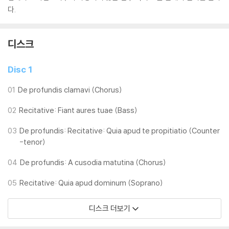
다.
디스크
Disc 1
01
De profundis clamavi (Chorus)
02
Recitative: Fiant aures tuae (Bass)
03
De profundis: Recitative: Quia apud te propitiatio (Counter
-tenor)
04
De profundis: A cusodia matutina (Chorus)
05
Recitative: Quia apud dominum (Soprano)
디스크 더보기