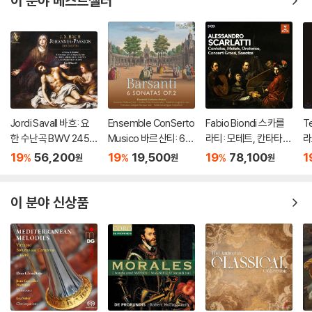
이 분야 베스트셀러
Jordi Savall 바흐: 요
Ensemble ConSerto
Fabio Biondi 스카를
T
한 수난곡 BWV 245
Musico 바르산티: 6개
라티: 모테트, 칸타타,
라
(Bach: Johannes-P
의 소나타, Op. 2 (Bars
오리토리오 외 (Scarla
도
19
56,200
19
19,500
19
78,100
1
%
%
%
원
원
원
assion BWV 245) [H
anti: 6 Sonatas, Op.
tti: Cantatas, Motet
au
ybrid SACD]
2)
s, Oratorios, Concer
ht
ti grossi, Sonatas)
이 분야 신상품
[9CD 박스세트]