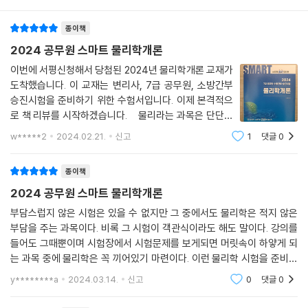
변리사 물리(2016년도)
종이책
변리사 물리(2017년도)
변리사 물리(2018년도)
2024 공무원 스마트 물리학개론
변리사 물리(2019년도)
이번에 서평신청해서 당첨된 2024년 물리학개론 교재가
변리사 물리(2020년도)
도착했습니다. 이 교재는 변리사, 7급 공무원, 소방간부
변리사 물리(2021년도)
승진시험을 준비하기 위한 수험서입니다. 이제 본격적으
변리사 물리(2022년도)
로 책 리뷰를 시작하겠습니다. 물리라는 과목은 단단하
고 다이나믹한 느낌이 있어서 푸른색의 표지가 잘 어울린
w*****2
2024.02.21.
신고
1
댓글
0
다고 생각 되어집니다. 이 책은 2권으로 분권 가능하며 제
2. 지방직 기출문제
1권은 핵심이론이 있습니다. 1장에 들어
서울시 7급(2002년도)
종이책
서울시 7급(2005년도)
2024 공무원 스마트 물리학개론
지방직 7급(2009년도)
부담스럽지 않은 시험은 있을 수 없지만 그 중에서도 물리학은 적지 않은
지방직 7급(2010년도)
부담을 주는 과목이다. 비록 그 시험이 객관식이라도 해도 말이다. 강의를
지방직 7급(2011년도)
들어도 그때뿐이며 시험장에서 시험문제를 보게되면 머릿속이 하얗게 되
서울시 7급(2014년도)
는 과목 중에 물리학은 꼭 끼어있기 마련이다. 이런 물리학 시험을 준비하
서울시 7급(2015년도)
기 위해서 대게 이런 말을 하곤 한다. 각 단원의 개념을 잘 정리하고 기출문
서울시 7급(2016년도)
y********a
2024.03.14.
신고
0
댓글
0
제를 많이 풀어
서울시 7급(2017년도)