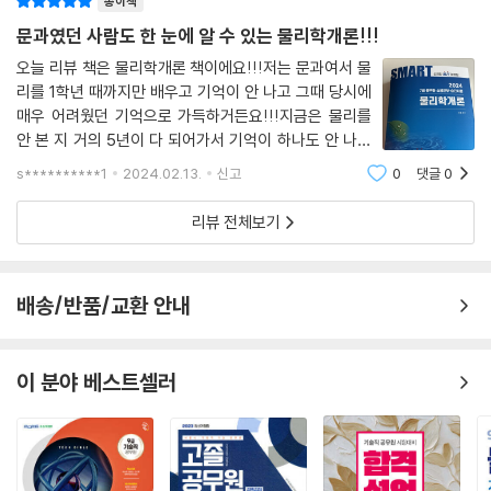
종이책
국가직 7급(2013년도)
문과였던 사람도 한 눈에 알 수 있는 물리학개론!!!
국가직 7급(2014년도)
오늘 리뷰 책은 물리학개론 책이에요!!!저는 문과여서 물
국가직 7급(2015년도)
리를 1학년 때까지만 배우고 기억이 안 나고 그때 당시에
국가직 7급(2016년도)
매우 어려웠던 기억으로 가득하거든요!!!지금은 물리를
국가직 7급(2017년도)
안 본 지 거의 5년이 다 되어가서 기억이 하나도 안 나더
국가직 7급(2018년도)
라고요.하지만 이 책으로 한 번에 할 수가 있어요!!!이론
국가직 7급(2019년도)
s**********1
2024.02.13.
신고
0
댓글
0
과 연습문제, 심지어 기출문제 이렇게 한 번에 한 권에 정
국가직 7급(2020년도)
리 되어 있어서 따로 안 사서 너무 편리해요
리뷰 전체보기
국가직 7급(2021년도)
국가직 7급(2022년도)
국가직 7급(2023년도)
배송/반품/교환 안내
4. 소방간부 후보생 기출문제
소방간부 후보생(2017년도)
이 분야 베스트셀러
소방간부 후보생(2018년도)
소방간부 후보생(2019년도)
소방간부 후보생(2020년도)
소방간부 후보생(2021년도)
소방간부 후보생(2022년도)