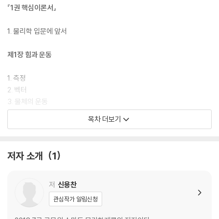
『1권 핵심이론서』
1. 물리학 입문에 앞서
제1장 힘과 운동
1. 측정
2. 벡터
3. 물체의 운동
4. 힘과 운동의 법칙
목차 더보기
5. 원운동과 만유인력
6. 운동량과 충격량
기출문제 및 예상문제
저자 소개
1
실력향상문제
제2장 강체의 운동과 유체역학
저
신용찬
관심작가 알림신청
1. 강체의 운동
2. 유체역학