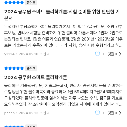
서울시 7급(2018년도 1회)
종이책
서울시 7급(2018년도 2회)
2024 공무원 스마트 물리학개론:시험 준비를 위한 탄탄한 기
서울시 7급(2019년도)
본서
서울시 7급(2020년도)
두껍지만 부담스럽지 않은 물리학개론서 이 책은 7급 공무원, 소방 간부
서울시 7급(2021년도)
후보생, 변리사 시험을 준비하기 위한 물리학 개론서이다. 1권과 2권으로
지방직 7급(2022년도)
분권되는 형태로 1권은 이론과 연습문제, 2권은 2001년~2023년을 아우
지방직 7급(2023년도)
르는 기출문제가 수록되어 있다. 국가 시험, 승진 시험 수험서라고 하면
매우 딱딱하고 빼곡한 텍스트로 차 있을 것이라는 생각이 들지만 책을 펼
y***4
2024.02.18.
신고
0
댓글
0
3. 국가직 기출문제
치자 의외로
국가직 7급(2001년도)
종이책
국가직 7급(2002년도)
국가직 7급(2003년도)
2024 공무원 스마트 물리학개론
국가직 7급(2005년도)
물리학은 기술직공무원, 기술고등고시, 변리사, 승진시험 등을 준비하는
국가직 7급(2007년도)
수험생을 위한 필수과목이라 중요하다. 1권 594페이지 2권348페이지로
국가직 7급(2008년도)
구성되었다. 물리학 입문에 앞서에서는 자주 나오는 수식, 참고할 기호를
국가직 7급(2009년도)
요약해주었다. 각 소단원마다 요약정리 되었고 사이에 예제가 있어서 바로
확인할수 있다. 끝에 연습문제가 있어 이해를 돕고 있다. 징 끝에는 기출 및
국가직 7급(2010년도)
p***o
2024.02.13.
신고
0
댓글
0
예상문제가
국가직 7급(2011년도)
국가직 7급(2012년도)