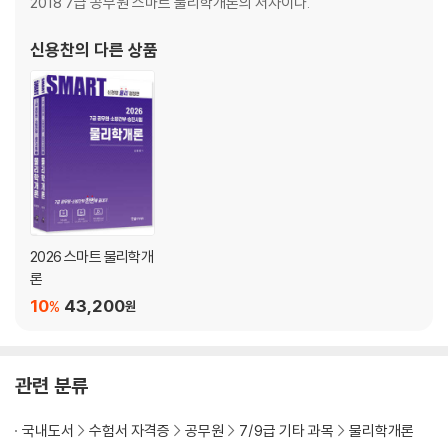
2018 7급 공무원 스마트 물리학개론의 저자이다.
기출문제 및 예상문제
실력향상문제
신용찬
의 다른 상품
제3장 에너지와 열
1. 일과 에너지
2. 열과 분자운동
3. 열역학의 법칙
기출문제 및 예상문제
실력향상문제
2026 스마트 물리학개
론
제4장 전기자기학
10
43,200
%
원
1. 전기장과 전류
2. 전류에 의한 자기장
관련 분류
3. 전자기 유도
기출문제 및 예상문제
국내도서
수험서 자격증
공무원
7/9급 기타 과목
물리학개론
실력향상문제