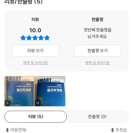
리뷰/한줄평
5
2. 국제 단위계
3. 유용한 수학 관계식
4. 희랍 문자
리뷰
한줄평
5. 원소의 주기율표
10.0
첫번째 한줄평을
6. 단위 변환 인자
남겨주세요.
7. 상수
리뷰 쓰기
한줄평 쓰기
1. 변리사 기출문제
변리사 물리(2001년도)
혜택 및 유의사항
혜택 및 유의사항
변리사 물리(2002년도)
변리사 물리(2003년도)
변리사 물리(2004년도)
변리사 물리(2005년도)
변리사 물리(2006년도)
5
13
변리사 물리(2007년도)
변리사 물리(2008년도)
리뷰
5
한줄평
0
변리사 물리(2013년도)
변리사 물리(2014년도)
리뷰전체
추천순
변리사 물리(2015년도)