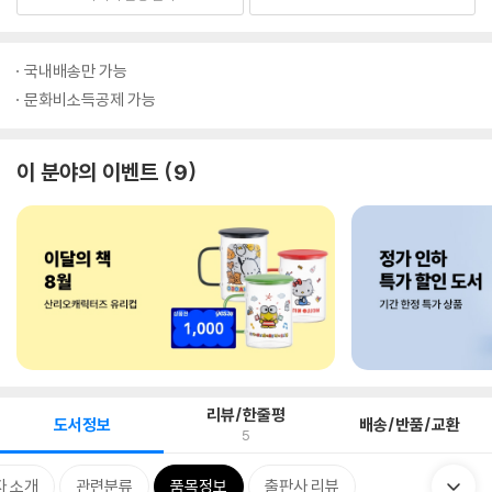
국내배송만 가능
문화비소득공제 가능
이 분야의 이벤트
9
리뷰/한줄평
도서정보
배송/반품/교환
5
자 소개
관련분류
품목정보
출판사 리뷰