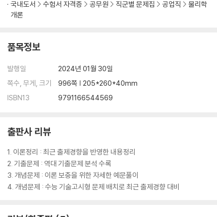
국내도서
수험서 자격증
공무원
직군별 문제집
공업직
물리학
개론
제5장 광 학
1. 파 동
품목정보
2. 빛
기출문제 및 예상문제
발행일
2024년 01월 30일
실력향상문제
쪽수, 무게, 크기
996쪽 | 205*260*40mm
제6장 현대물리
ISBN13
9791166544569
1. 빛과 물질의 이중성
출판사 리뷰
2. 원자의 구조
3. 원자핵
1. 이론정리 : 최근 출제경향을 반영한 내용정리
기출문제 및 예상문제
2. 기출문제 : 역대 기출문제 분석 수록
실력향상문제
3. 개념문제 : 이론 보충을 위한 자세한 예문풀이
4. 개념문제 : 수능 기술고시형 문제 배치로 최근 출제경향 대비
『2권 기출문제』
1. 핵심정리 및 공식모음집