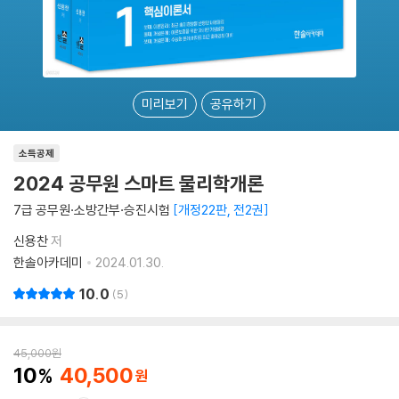
미리보기
공유하기
소득공제
2024 공무원 스마트 물리학개론
7급 공무원·소방간부·승진시험
개정22판, 전2권
신용찬
저
한솔아카데미
2024.01.30.
10.0
5
45,000
원
10
40,500