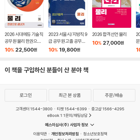
소방간부 후보생(2023년도)
2026 시대에듀 기술직
2023 서울시/지방직 9
2026 합격선언 물리
2
공무원 물리 한권으로
급 공무원 고졸 공무원
문
10
27,000
%
원
끝내기
경력경쟁 물리 초단기
10
22,500
10
19,800
1
%
%
원
원
합격
이 책을 구입하신 분들이 산 분야 책
로그인
최근 본 상품
주문/배송
고객센터 1544-3800
티켓 1544-6399
중고샵 1566-4295
eBook 1:1문의/채팅상담
예스이십사(주) 사업자 정보
이용약관
개인정보처리방침
청소년보호정책