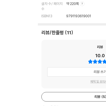
글자 수/ 페이지
약 220쪽
수
ISBN13
9791193619001
리뷰/한줄평
11
리뷰
10.0
리뷰 쓰
혜택 및 유의
리뷰
5