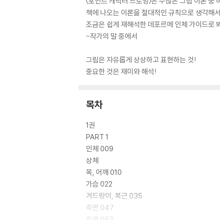
〈포인트 캐릭터 드로잉〉은 수많은 그림 이론 중
책에 나오는 이론을 절대적인 규칙으로 생각해
조금은 쉽게 재해석한 데포르메 인체 가이드로 
-작가의 말 중에서
그림은 자유롭게 상상하고 표현하는 것!
중요한 것은 재미와 해석!
목차
1권
PART 1
인체 009
상체
목, 어깨 010
가슴 022
겨드랑이, 복근 035
측면 047
후면 053