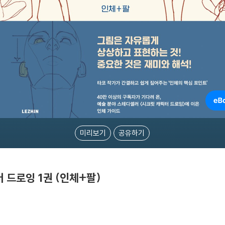
미리보기
공유하기
터 드로잉 1권 (인체+팔)