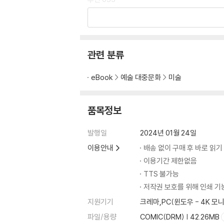
팔, 손 056
흐름 062
하체
골반 071
관련 분류
엉덩이 083
다리, 발 088
eBook
예술 대중문화
미술
PART 2
팔 123
품목정보
어깨 123
팔 127
발행일
2024년 01월 24일
손목 151
이용안내
배송 없이 구매 후 바로 읽기
손 159
이용기간 제한없음
TTS 불가능
저작권 보호를 위해 인쇄 기
지원기기
크레마,PC(윈도우 - 4K 
파일/용량
COMIC(DRM) | 42.26MB