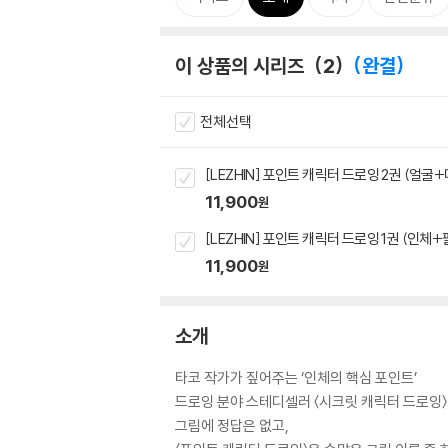
이 상품의 시리즈
2
완결
전체선택
[LEZHIN] 포인트 캐릭터 드로잉 2권 (얼굴+
11,900
원
[LEZHIN] 포인트 캐릭터 드로잉 1권 (인체+
11,900
원
소개
타코 작가가 짚어주는 ‘인체의 핵심 포인트’
드로잉 분야 스테디셀러 〈시크릿 캐릭터 드로잉〉
그림에 정답은 없고,