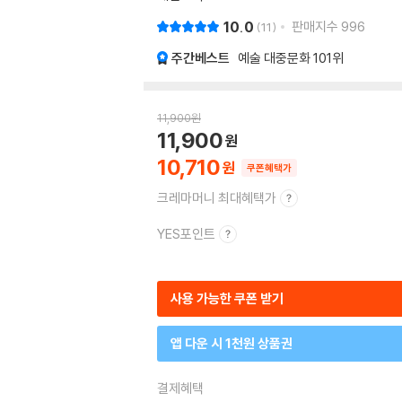
10.0
판매지수
996
11
주간베스트
예술 대중문화
101위
11,900
원
11,900
10,710
쿠폰혜택가
크레마머니 최대혜택가
YES포인트
사용 가능한 쿠폰 받기
앱 다운 시 1천원 상품권
결제혜택