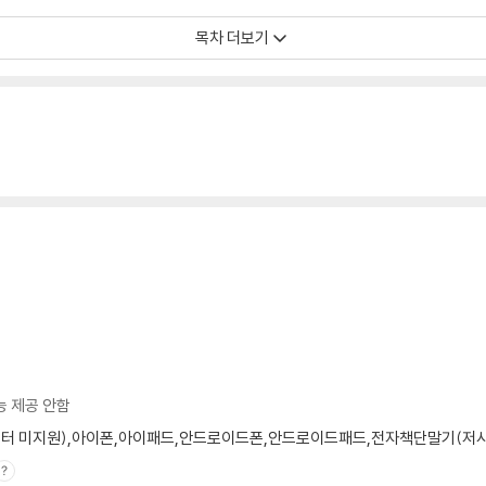
목차 더보기
능 제공 안함
모니터 미지원),아이폰,아이패드,안드로이드폰,안드로이드패드,전자책단말기(저사양 