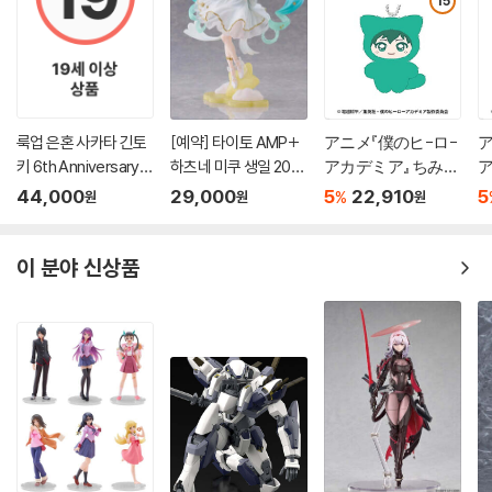
15
룩업 은혼 사카타 긴토
[예약] 타이토 AMP+
アニメ『僕のヒ-ロ-
ア
키 6th Anniversary Li
하츠네 미쿠 생일 202
アカデミア』 ちみけ
ア
mited Ver
6 Star Dreamy 버전 l
もますこっと 1.?谷
も
44,000
29,000
5
22,910
5
%
원
원
원
보컬로이드
出久
이 분야 신상품