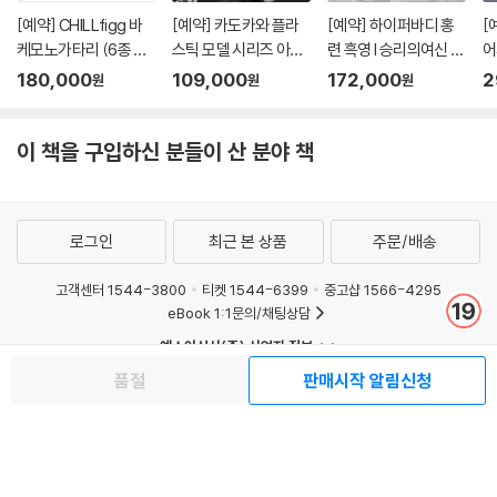
[예약] CHILLfigg 바
[예약] 카도카와 플라
[예약] 하이퍼바디 홍
[
케모노가타리 (6종 세
스틱 모델 시리즈 아바
련 흑영 l 승리의여신 니
어
트)
레스트 l 풀메탈패닉
케
버
180,000
109,000
172,000
2
원
원
원
이 책을 구입하신 분들이 산 분야 책
로그인
최근 본 상품
주문/배송
고객센터 1544-3800
티켓 1544-6399
중고샵 1566-4295
eBook 1:1문의/채팅상담
예스이십사(주) 사업자 정보
이용약관
개인정보처리방침
청소년보호정책
품절
판매시작 알림신청
PC버전
회사소개
거래처관계자께
도서홍보
광고
Copyright © YES24 Corp. All Rights Reserved.
MATOM5