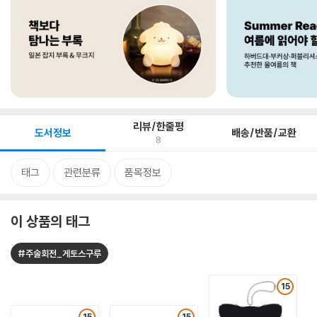
리뷰/한줄평
도서정보
배송/반품/교환
8
태그
관련분류
품목정보
이 상품의 태그
#주술회전_게토스구루
15
15
15