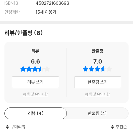
ISBN13
4582721603693
연령제한
15세 이용가
리뷰/한줄평
8
리뷰
한줄평
6.6
7.0
리뷰 쓰기
한줄평 쓰기
혜택 및 유의사항
혜택 및 유의사항
리뷰
4
한줄평
4
구매리뷰
추천순