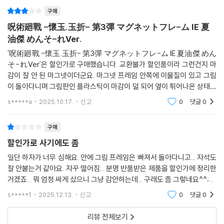
구매
呪術廻戰 -懷玉.玉折- 第3彈 マグネットフレ-ム IE 夏
油傑 めんそ-れVer.
'呪術廻戰 -懷玉.玉折- 第3彈 マグネットフレ-ム IE 夏油傑 めん
そ-れVer'은 할인가로 구매했습니다. 교환불가 할인품이라 그런건지 마
감이 잘 안 된 마그넷이더군요. 마그넷 프레임 안쪽에 이물질이 있고 그림
이 돌아다니며 그림판인 플라스틱이 마감이 덜 되어 옆이 튀어나온 상태였
습니다. 재조립 가능한 마그넷이라 분해해서 이물질 털어내고 그림판은 고
s*****a
2025.10.17.
신고
0
댓글
0
정시켰는데 마감 덜 된 부분
구매
할인가로 사기에도 좀
일단 하자가 너무 심해요. 안에 그림 프레임은 빠져서 돌아다니고... 자석도
잘 안붙는거 같아요. 자꾸 떨어짐... 분명 반품받은 제품을 할인가에 정리한
거겠죠... 뭐 엄청 싸게 샀으니 그냥 감안하는데... 구래도 좀 그렇네요^^;...
s*****1
2025.12.13.
신고
0
댓글
0
리뷰 전체보기