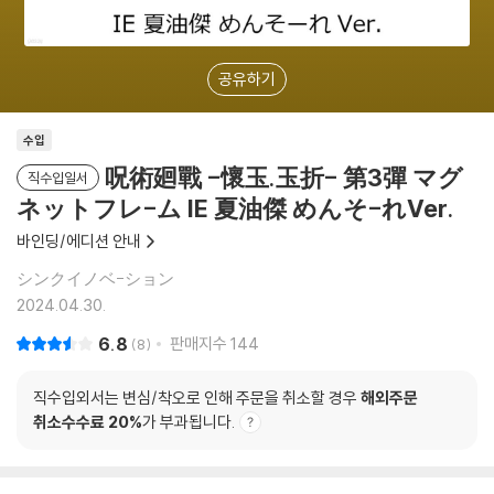
공유하기
수입
呪術廻戰 -懷玉.玉折- 第3彈 マグ
직수입일서
ネットフレ-ム IE 夏油傑 めんそ-れVer.
바인딩/에디션 안내
シンクイノベ-ション
2024.04.30.
6.8
판매지수
144
8
직수입외서는 변심/착오로 인해 주문을 취소할 경우
해외주문
취소수수료 20%
가 부과됩니다.