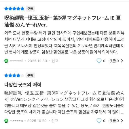
구매
呪術廻戰 -懷玉.玉折- 第3彈 マグネットフレ-ム IE 夏
油傑 めんそ-れVer.
외국 도서 한정 수량 특가 할인 행사덕에 구입해보았는데 다른 분들 리뷰
처럼 내부가 제대로 고정이 안되어 있어서, 양면 테이프를 이용하여 고정
을 시키고 나서야 안정되었다. 회옥옥절편의 게토라면 인기캐릭터인데 이
번 행사에 게토 상품이 엄청난 할인율로 나온 상품이 많아서 의아하다.
r*****2
2025.12.30.
신고
0
댓글
0
구매
다양한 굿즈의 매력
呪術廻戰 -懷玉.玉折- 第3彈 マグネットフレ-ム IE 夏油傑 めん
そ-れVer.シンクイノベ-ション 냉장고 마그넷 형식으로 나온 것이라
예쁩니다.메모장 같은것을 붙여 놓을 수 있는 용도로 쓰기 편할듯더불어
다양한 굿즈의 세계가 좋습니다.이런 굿즈의 할인을 자주해서 더 많이 구
입할 수 있는 기회가 되길 바랍니다.당일 배송이라 기다리지 않고 빠르게
m****o
2025.10.20.
신고
0
댓글
0
받아봐서 좋아요