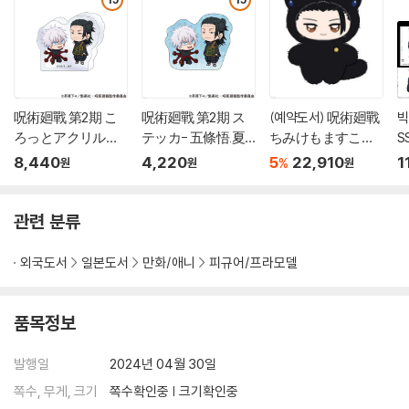
呪術廻戰 第2期 こ
呪術廻戰 第2期 ス
(예약도서) 呪術廻戰
빅
ろっとアクリルフ
テッカ- 五條悟.夏
ちみけもますこっ
S
ィギュア 五條悟.夏
油傑
と 懷玉.玉折 2 夏油
:
8,440
4,220
5
22,910
1
%
원
원
원
油傑
傑
&
지
관련 분류
외국도서
일본도서
만화/애니
피규어/프라모델
품목정보
발행일
2024년 04월 30일
쪽수, 무게, 크기
쪽수확인중 | 크기확인중