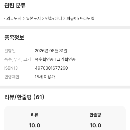
관련 분류
외국도서
일본도서
만화/애니
피규어/프라모델
품목정보
발행일
2026년 08월 31일
쪽수, 무게, 크기
쪽수확인중 | 크기확인중
ISBN13
4970381677268
연령제한
15세 이용가
리뷰/한줄평
61
리뷰
한줄평
10.0
10.0