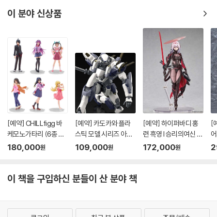
이 분야 신상품
[예약] CHILLfigg 바
[예약] 카도카와 플라
[예약] 하이퍼바디 홍
[
케모노가타리 (6종 세
스틱 모델 시리즈 아바
련 흑영 l 승리의여신 니
어
트)
레스트 l 풀메탈패닉
케
버
180,000
109,000
172,000
2
원
원
원
이 책을 구입하신 분들이 산 분야 책