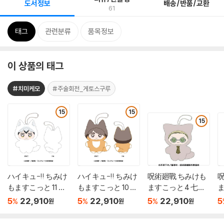
도서정보
배송/반품/교환
61
태그
관련분류
품목정보
이 상품의 태그
#치미케모
#주술회전_게토스구루
15
15
15
ハイキュ-!! ちみけ
ハイキュ-!! ちみけ
呪術廻戰 ちみけも
もますこっと 11 北
もますこっと 10 宮
ますこっと 4 七海
ま
信介
治
建人
5
22,910
5
22,910
5
22,910
5
%
%
%
원
원
원