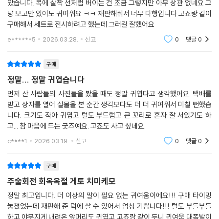
았습니다. 목에 살짝 선처럼 버이는 건 조금 그렇지만 아무 상관 없네요 그
냥 보고만 있어도 귀여워요 ㅋㅋ 재판해줘서 너무 다행입니다 고죠랑 같이
구매해서 세트로 전시하려고 했는데 그러길 잘했어요
e******5
2026.03.28.
신고
0
댓글
0
구매
정말... 정말 귀엽습니다
먼저 산 사람들의 사진들을 봤을 때도 정말 귀엽다고 생각했어요. 택배를
받고 상자를 열어 실물을 본 순간 생각보다도 더 더 귀여워서 미칠 뻔했습
니다. 크기도 작아 귀엽고 털도 부드럽고 큰 꼬리로 혼자 잘 서있기도 하
고... 참 마음에 드는 굿즈예요. 고죠도 사고 싶네요.
c****1
2026.03.19.
신고
0
댓글
0
구매
주술회전 회옥옥절 게토 치미케모
정말 최고입니다. 더 이상의 말이 필요 없는 귀여움이에요!!! 구매 타이밍
놓쳤었는데 재판해 준 덕에 살 수 있어서 엄청 기쁩니다!!! 털도 부들부들
하고 야무지게 내려온 앞머리도 귀엽고 고죠랑 같이 두니 귀여움 대폭발이