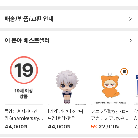
배송/반품/교환 안내
이 분야 베스트셀러
15
룩업 은혼 사카타 긴토
[예약] 키르아 조르딕
アニメ『僕のヒ-ロ-
(
키 6th Anniversary Li
룩업 l 헌터x헌터
アカデミア』 ちみけ
A 
mited Ver
もますこっと 2.爆
s
44,000
44,000
5
22,910
7
%
원
원
원
豪勝己
?