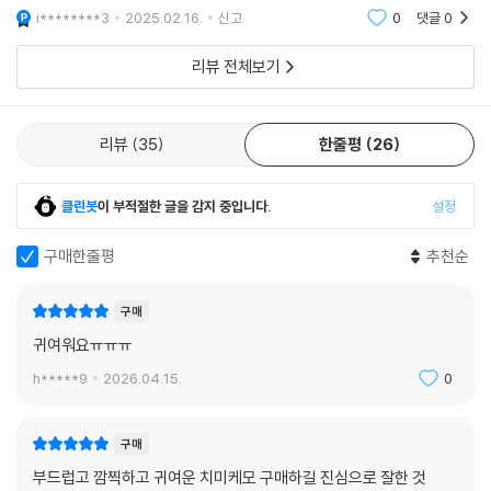
i********3
2025.02.16.
신고
0
댓글
0
리뷰 전체보기
리뷰
35
한줄평
26
클린봇
이 부적절한 글을 감지 중입니다.
설정
구매한줄평
추천순
구매
귀여워요ㅠㅠㅠ
h*****9
2026.04.15.
0
구매
부드럽고 깜찍하고 귀여운 치미케모 구매하길 진심으로 잘한 것