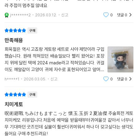
라 주접이 멈추질 않네요
j********2
2026.03.12.
신고
0
댓글
0
구매
만족해용
회옥절은 역시 고죠랑 게토랑 세트로 사야 제맛이라 구입
했습니다. 원래 적혀있던 배송일보다 빨리 왔어요! 포장
지 위에 달린 택에 2024 made라고 적혀있습니다. 귀걸
이도 깨알같이 고양이 귀에 자수로 표현되어있고 앞머리
가 포인트네요ㅋㅋㅋ 넘넘 귀여워서 만족합니다!
h*****1
2026.03.05.
신고
0
댓글
0
구매
치미게토
呪術廻戰 ちみけもますこっと 懷玉.玉折 2 夏油傑 주술회전 게토
치미케모 리뷰입니다.처음에 예약을 받을때부터귀여울것 같아서 너무너
무 기대하던 굿즈인데 실물이 훨씬더귀여워서 하나 더 갖고싶다는 생각도
들어요 구매 추천드려요!