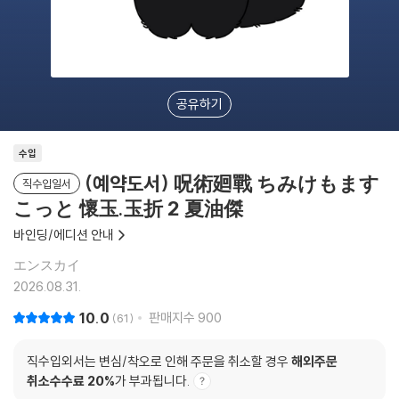
공유하기
수입
(예약도서) 呪術廻戰 ちみけもます
직수입일서
こっと 懷玉.玉折 2 夏油傑
바인딩/에디션 안내
エンスカイ
2026.08.31.
10.0
판매지수
900
61
직수입외서는 변심/착오로 인해 주문을 취소할 경우
해외주문
취소수수료 20%
가 부과됩니다.