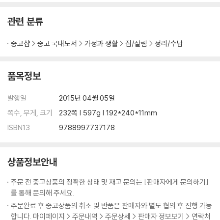
관련 분류
PART 4. 아이 방, 거실, 욕실의 수납 정리 노하우
1 아이 방 수납 정리하기
중고샵
중고 국내도서
가정과 생활
집/살림
정리/수납
〈Know?how〉 책꽂이에 있는 책의 위치 바꾸기
우유팩 100배 활용하기
원하는 길이로 조절할 수 있는 ‘수납 칸막이’ 만들기
품목정보
2 현관·거실·욕실 수납 정리하기
〈Know?how〉 약에 관련된 살림 노하우
발행일
2015년 04월 05일
욕실 청소하기
쪽수, 무게, 크기
232쪽 | 597g | 192*240*11mm
3 다용도실과 베란다 수납 정리하기
ISBN13
9788997737178
〈Know?how〉 지구를 지키는 에코 청소용품들
상품정보안내
주문 전 중고상품의 정확한 상태 및 재고 문의는 [판매자에게 문의하기]
를 통해 문의해 주세요.
주문완료 후 중고상품의 취소 및 반품은 판매자와 별도 협의 후 진행 가능
합니다. 마이페이지 > 주문내역 > 주문상세 > 판매자 정보보기 > 연락처