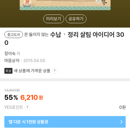
미리보기
공유하기
수납ㆍ정리 살림 아이디어 30
돈 들이지 않는
중고도서
0
장이숙
저
마음상자
2015.04.05.
새 상품에 가까운 상품
최상
13,800
원
55
6,210
YES포인트
0원
앱 다운 시 1천원 상품권