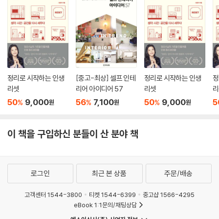
정리로 시작하는 인생
[중고-최상] 셀프 인테
정리로 시작하는 인생
정
리셋
리어 아이디어 57
리셋
리
50
9,000
56
7,100
50
9,000
5
%
%
%
원
원
원
이 책을 구입하신 분들이 산 분야 책
로그인
최근 본 상품
주문/배송
고객센터 1544-3800
티켓 1544-6399
중고샵 1566-4295
eBook 1:1문의/채팅상담