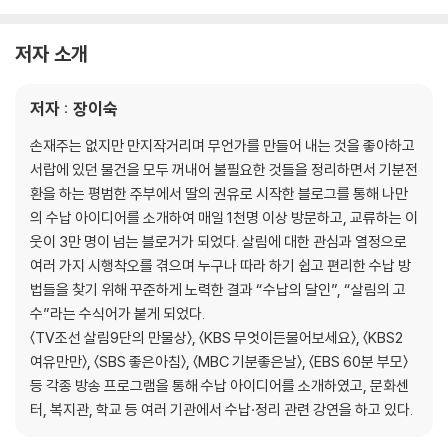
티셔츠 | 폴라 셔츠 | 니트 | 후드 셔츠 | 바지
파자마 | 사각팬티 | 삼각팬티 | 양말 | 발목 양말
저자 소개
스타킹 | 팬티 스타킹 | 브래지어 | 겨울 패딩
3 패션 소품 수납하기
저자 : 장이숙
넥타이 | 가방 | 스카프 | 귀걸이 | 목걸이
머리 방울 | 반지 | 허리 벨트 | 그 밖의 액세서리
손재주는 없지만 만지작거리며 무언가를 만들어 내는 것을 좋아하고
4 이불장에 이불 정리하기
서랍에 있던 물건을 모두 꺼내어 불필요한 것들을 정리하면서 기분전
이불 접기 | 방향을 바꿔 이불 넣기
환을 하는 평범한 주부에서 딸의 권유로 시작한 블로그를 통해 나만
의 수납 아이디어를 소개하여 매일 1천명 이상 방문하고, 교류하는 이
PART 3. 주부의 자존심 부엌이야기
웃이 3만 명이 넘는 블로거가 되었다. 살림에 대한 관심과 열정으로
1 부엌 수납의 노하우
여러 가지 시행착오를 겪으며 누구나 따라 하기 쉽고 편리한 수납 방
2 싱크대 수납하기
법들을 찾기 위해 꾸준하게 노력한 결과 “수납의 달인”, “살림의 고
〈Know?how〉 가스레인지와 개수대 청소하기
수”라는 수식어가 붙게 되었다.
3 냉장고 수납하기
〈TV조선 살림9단의 만물상〉, 〈KBS 무엇이든물어보세요〉, 〈KBS2
〈Know?how〉 냉장실 싱싱 채소 및 식품 보관법
여유만만〉, 〈SBS 좋은아침〉, 〈MBC 기분좋은날〉, 〈EBS 60분 부모〉
납작 용기와 비닐팩 100배 활용법
등 각종 방송 프로그램을 통해 수납 아이디어를 소개하였고, 문화센
세균이 없는 에코 냉장고 만들기
터, 복지관, 학교 등 여러 기관에서 수납·정리 관련 강연을 하고 있다.
〈Special Page〉 숨은 공간까지 찾아 쓰는 알뜰한 재활용 수납 도구 만들
기