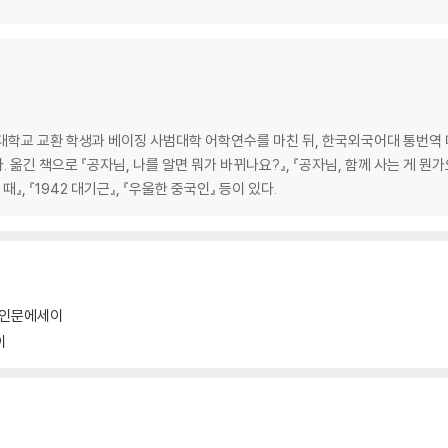
대학교 교환 학생과 베이징 사범대학 어학연수를 마친 뒤, 한국외국어대 통번역 
긴 책으로 『공자님, 나를 알면 뭐가 바뀌나요?』, 『공자님, 함께 사는 게 뭔가요?
때』, 『1942 대기근』, 『우울한 중국인』 등이 있다.
인문에세이
이