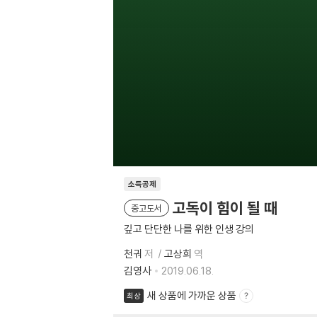
소득공제
고독이 힘이 될 때
중고도서
깊고 단단한 나를 위한 인생 강의
천궈
저
고상희
역
김영사
2019.06.18.
새 상품에 가까운 상품
최상