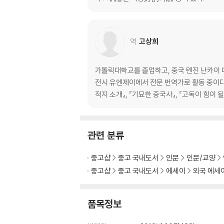
5강 큰 사랑으로 실천하는 사소함
남을 잘나가게 해라
큰 사랑은 미혹되지 않는다
역
고상희
6강 우리 모두는 언젠가 사라진다
인류라는 거대한 연결고리
가톨릭대학교를 졸업하고, 중국 톈진 난카이 
잘 가, 나의 어린 시절
전시 유엔제이에서 전문 번역가로 활동 중이다. 옮
어른이 된다는 의미
적지 소개』, 『기묘한 중국사』, 『고독이 힘이 될 
삶은 죽음을 향해 간다
7강 감사하고 반성하며 탐구하라
관련 분류
가장 아름다운 감사
참회라는 단호한 자세
중고샵
중고 국내도서
인문
인문/교양
호기심아, 안녕!
중고샵
중고 국내도서
에세이
외국 에세
맺는 말
역자 후기
품목정보