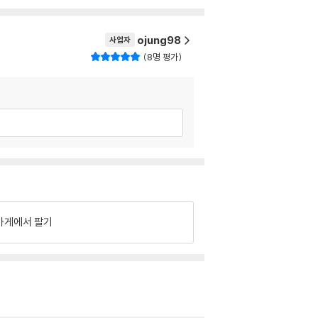
ojung98
사업자
8명 평가
가게에서 팔기