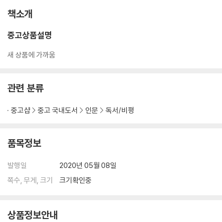
책소개
중고상품설명
새 상품에 가까움
관련 분류
중고샵
중고 국내도서
인문
독서/비평
품목정보
발행일
2020년 05월 08일
쪽수, 무게, 크기
크기확인중
상품정보안내