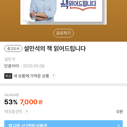
공유하기
설민석의 책 읽어드립니다
중고도서
설민석
단꿈아이
2020.05.08.
새 상품에 가까운 상품
최상
15,000
원
53
7,000
YES포인트
0원
앱 다운 시 1천원 상품권