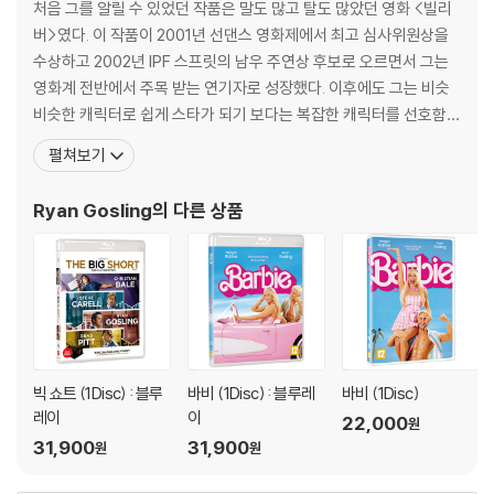
처음 그를 알릴 수 있었던 작품은 말도 많고 탈도 많았던 영화 <빌리
버>였다. 이 작품이 2001년 선댄스 영화제에서 최고 심사위원상을
수상하고 2002년 IPF 스프릿의 남우 주연상 후보로 오르면서 그는
영화계 전반에서 주목 받는 연기자로 성장했다. 이후에도 그는 비슷
비슷한 캐릭터로 쉽게 스타가 되기 보다는 복잡한 캐릭터를 선호함으
로써 진정한 배우로 거듭나기를 희망했다. <슬로터 롤>로 2002년
펼쳐보기
선댄스 영화제, <유나이티드 스테이트 어브 리랜드>로 2003년 선
댄스 영화제, 심리 스릴러 <머더 바이 넘버>로 한결 같은 찬사를 이
Ryan Gosling
의 다른 상품
끌어내면서 주목을 받고 있다. 가장 최근에는 <스
빅 쇼트 (1Disc) : 블루
바비 (1Disc) : 블루레
바비 (1Disc)
레이
이
22,000
원
31,900
31,900
원
원