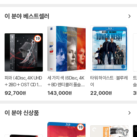
이 분야 베스트셀러
19
파과 (4Disc, 4K UHD
세 가지 색 (6Disc, 4K
타워 하이스트 : 블루레
트
+ 2BD + OST CD 15
+ BD 렌티큘러 풀슬립
이
슬
00장 한정 스틸북 한정
트릴로지 박스 한정판)
이
92,700
143,000
22,000
3
원
원
원
판) : 블루레이
: 블루레이
이 분야 신상품
19