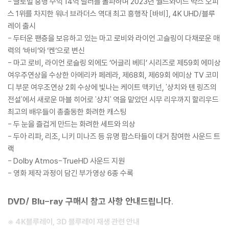
- 글로벌 흥행 수익 14억 달러를 돌파하며 2023년 월드와이드 박스 오피
스 1위를 차지한 워너 브라더스 역대 최고 흥행작 [바비], 4K UHD/블루
레이 출시
- 두터운 팬층을 보유하고 있는 마고 로비와 라이언 고슬링이 다채로운 매
력의 ‘바비‘와 ‘켄‘으로 변신
- 마고 로비, 라이언 로슬링 외에도 ‘어글리 베티’ 시리즈로 제59회 에미상
여우주연상을 수상한 아메리카 페레라, 제68회, 제69회 에미상 TV 코미
디 부문 여우조연상 2회 수상에 빛나는 케이트 맥키넌, '샹치와 텐 링즈의
전설'에서 새로운 마블 히어로 '샹치' 역을 맡았던 시무 리우까지 할리우드
최고의 배우들이 총출동한 화려한 캐스팅
- 두 눈을 즐겁게 만드는 화려한 세트와 의상
- 두아 리파, 리조, 니키 미나즈 등 유명 팝스타들이 대거 참여한 사운드 트
랙
- Dolby Atmos-TrueHD 사운드 지원
- 영화 제작 과정이 담긴 부가영상 6종 수록
DVD/ Blu-ray 구매시 참고 사항 안내드립니다.
※ 4K블루레이, 3D 블루레이 재생 관련 안내