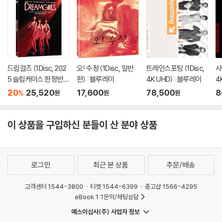
드림걸즈 (1Disc, 202
오! 수정 (1Disc, 일반
트레인스포팅 (1Disc,
사
5 슬립케이스 한정반 B
판) : 블루레이
4K UHD) : 블루레이
4
D) : 블루레이
20
25,520
17,600
78,500
8
%
원
원
원
이 상품을 구입하신 분들이 산 분야 상품
로그인
최근 본 상품
주문/배송
고객센터 1544-3800
티켓 1544-6399
중고샵 1566-4295
eBook 1:1문의/채팅상담
예스이십사(주) 사업자 정보