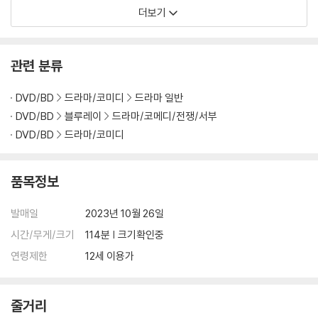
더보기
관련 분류
DVD/BD
드라마/코미디
드라마 일반
DVD/BD
블루레이
드라마/코메디/전쟁/서부
DVD/BD
드라마/코미디
품목정보
발매일
2023년 10월 26일
시간/무게/크기
114분 | 크기확인중
연령제한
12세 이용가
줄거리