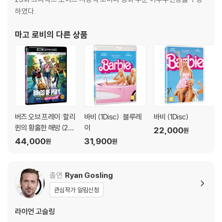
하였다.
마고 로비
의 다른 상품
버즈 오브 프레이: 할리
바비 (1Disc) : 블루레
바비 (1Disc)
퀸의 황홀한 해방 (2Di
이
22,000
원
sc, 4K UHD + BD 일
44,000
31,900
원
원
반판) : 블루레이
출연
Ryan Gosling
관심작가 알림신청
라이언 고슬링