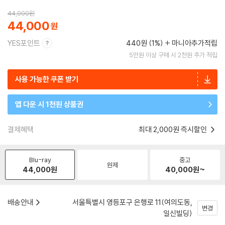
44,000
원
44,000
YES포인트
440원 (1%)
마니아추가적립
5만원 이상 구매 시 2천원 추가 적립
사용 가능한 쿠폰 받기
앱 다운 시 1천원 상품권
결제혜택
최대 2,000원 즉시할인
Blu-ray
중고
원제
44,000
원
40,000
원~
배송안내
서울특별시 영등포구 은행로 11(여의도동,
변경
일신빌딩)