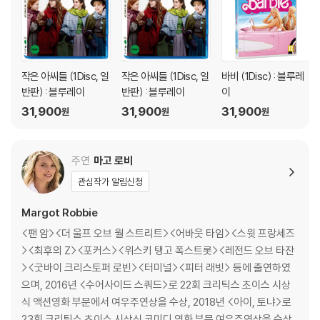
※ 교환/반품 안내
- Becoming Barbie (6:29)
1) 불량으로 인한 교환/반품 요청 시에는 불량 확인을 위해 개봉 시의 동영
- Welcome to Barbie Land (12:01)
상을 요청할 수 있으며, 동영상이 없는 경우 교환/반품이 제한될 수 있습니
- Playing Dress-Up: An Extended Look at the Costumes of Ba
다.
rbie (7:27)
관련 사진과 동영상 및 재생 기기 모델명을 첨부하여 첨부하여 고객센터에
작은 아씨들 (1Disc, 일
작은 아씨들 (1Disc, 일
바비 (1Disc) : 블루레
문의 바랍니다.
*블루레이*
반판) : 블루레이
반판) : 블루레이
이
2) 사양 오인지, 오 구매, 변심 사유로의 반품은 제품 개봉 전에만 운임비
- It’s a Weird World (5:03)
31,900
31,900
31,900
원
원
원
부담 후 처리 가능합니다.
- All-Star Barbie Party (4:57)
3) 스틸북 한정판, 초회 한정판의 경우 제작 수량이 한정되어 있고, 택배
- Musical Make-Believe (9:11)
이동 과정에서의 손상이 발생하면, 재 판매가 어려우므로 신중한 구매 선
- Becoming Barbie (6:29)
주연
마고 로비
택을 부탁드립니다.
- Welcome to Barbie Land (12:01)
관심작가 알림신청
4) 한정판 상품의 변심, 오구매로 인한 반품은 회송된 상품의 상태 확인 후
- Playing Dress-Up: An Extended Look at the Costumes of Ba
진행이 가능합니다. 택배 이동 중 파손이 발생하지 않도록 완충 포장을 부
rbie (7:27)
Margot Robbie
탁드립니다.
<팬 암><더 울프 오브 월 스트리트><어바웃 타임><스윗 프랑세즈
><최후의 Z><포커스><위스키 탱고 폭스트롯><레전드 오브 타잔
><굿바이 크리스토퍼 로빈><터미널><피터 래빗> 등에 출연하였
으며, 2016년 <수어사이드 스쿼드>로 22회 크리틱스 초이스 시상
식 액션영화 부문에서 여우주연상을 수상, 2018년 <아이, 토냐>로
23회 크리틱스 초이스 시상식 코미디 영화 부문 여우주연상을 수상