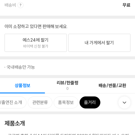
배송비
무료
이미 소장하고 있다면 판매해 보세요.
예스24에 팔기
내 가게에서 팔기
바이백 신청 불가
국내배송만 가능
리뷰/한줄평
상품정보
배송/반품/교환
0
/출연진 소개
관련분류
품목정보
줄거리
제품소개