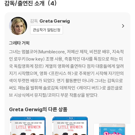
감독/출연진 소개
4
란드어, 광둥어, 중국어, 체코어
※ 디스크 재생 불량
1) 기기 문제로 인해 발생하는 재생 불량 현상에 대해서는 반품/교환이 불
? 스페셜피쳐 오디오: 영어
감독
Greta Gerwig
가하니 최신 소프트웨어로 업데이트된 DVD/BD 전용 기기에서 재생하실
? 스페셜피쳐 자막: 한국어, 영어 SDH, 체코어, 중국어, 네덜란드어, 프랑
관심작가 알림신청
것을 권유해 드립니다.
스어
2) 정전기와 먼지로 인해 재생이 원활하지 않은 경우가 있습니다. 디스크
? 화면비율: 2.00:1 (16x9 LB)
그레타 거윅
를 마른 천으로 닦으시거나, DVD 클리너 등 전용 제품을 이용하면 대부분
? 디스크 타입: 2 Disc - 4K UHD: BD100, BD: BD50
그녀는 멈블코어(Mumblecore, 저예산 제작, 비전문 배우, 지속적
해결됩니다.
인 로우키(low key) 조명 사용, 즉흥적인 대사를 특징으로 하는 미
3) 일부 PC 연결형 ODD의 경우 호환 상의 문제로 정상적인 디스크도 재
- 상기 스펙 및 부가영상은 제작사의 사정으로 예고없이 변경될 수 있습니
국 독립영화계 장르) 계열의 영화에 출연하다 점차 대중들에게 알려
생이 불가능한 경우가 있습니다. 독립형 전용 플레이어 사용을 권장드리
다.
지기 시작했으며, 영화 <프란시스 하>로 주목받기 시작해 자기만의
며, ODD 사용으로 인한 재생 불량의 경우 교환 시에도 동일한 오류가 발
색이 뚜렷한 배우가 되었다. 연기 활동뿐만 아니라 그녀는 감독으로
생할 수 있음을 알려드립니다.
써도 재능을 발휘해 솔로감독 데뷔작인 <레이디 버드>로 골든글로
SPECIAL FEATURES (한국어 자막 지원)
브 시상식에서 뮤지컬/코미디 부문 작품상을 받았다.
※ 디스크 외관 불량
디스크에 미세한 잔 흠집이 남아있거나 인쇄 면이 깨끗하지 않은 경우가
*4K UHD*
Greta Gerwig
의 다른 상품
있으며, 상품의 불량이 아닙니다. 단, 재생에 이상이 있는 경우에는 불량으
- It’s a Weird World (5:03)
로 인한 반품/교환이 가능합니다.
- All-Star Barbie Party (4:57)
- Musical Make-Believe (9:11)