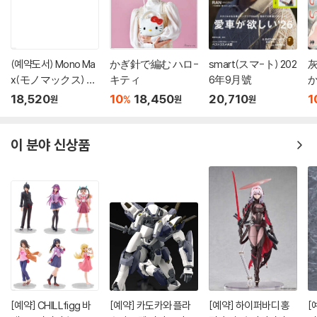
(예약도서) Mono Ma
かぎ針で編む ハロ-
smart(スマ-ト) 202
x(モノマックス) 20
キティ
6年9月號
か
26年10月號
18,520
10
18,450
20,710
1
%
원
원
원
이 분야 신상품
[예약] CHILLfigg 바
[예약] 카도카와 플라
[예약] 하이퍼바디 홍
[