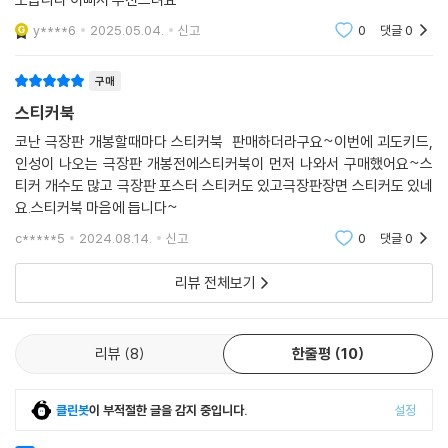
y****6
2025.05.04.
신고
0
댓글
0
구매
스티커북
코난 극장판 개봉할때마다 스티커북 판매하더라구요~이번에 괴도키드,
인성이 나오는 극장판 개봉전에스티커북이 먼저 나와서 구매했어요~스
티커 개수도 많고 극장판 포스터 스티커도 있고극장판장면 스티커도 있네
요.스티커북 마음에 듭니다~
c*****5
2024.08.14.
신고
0
댓글
0
리뷰 전체보기
리뷰
8
한줄평
10
클린봇
이 부적절한 글을 감지 중입니다.
설정