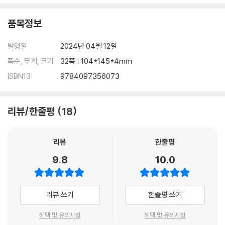
품목정보
발행일
2024년 04월 12일
쪽수, 무게, 크기
32쪽 | 104*145*4mm
ISBN13
9784097356073
리뷰/한줄평
18
리뷰
한줄평
9.8
10.0
리뷰 쓰기
한줄평 쓰기
혜택 및 유의사항
혜택 및 유의사항