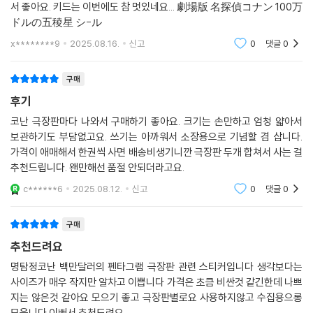
서 좋아요. 키드는 이번에도 참 멋있네요... 劇場版 名探偵コナン 100万
ドルの五稜星 シ-ル
x********9
2025.08.16.
신고
0
댓글
0
구매
후기
코난 극장판마다 나와서 구매하기 좋아요. 크기는 손만하고 엄청 얇아서
보관하기도 부담없고요. 쓰기는 아까워서 소장용으로 기념할 겸 삽니다.
가격이 애매해서 한권씩 사면 배송비생기니깐 극장판 두개 합쳐서 사는 걸
추천드립니다. 왠만해선 품절 안되더라고요.
c******6
2025.08.12.
신고
0
댓글
0
구매
추천드려요
명탐정코난 백만달러의 펜타그램 극장판 관련 스티커입니다 생각보다는
사이즈가 매우 작지만 알차고 이쁩니다 가격은 초큼 비싼것 같긴한데 나쁘
지는 않은것 같아요 모으기 좋고 극장판별로요 사용하지않고 수집용으롱
모읍니다 이뻐서 추천드려요