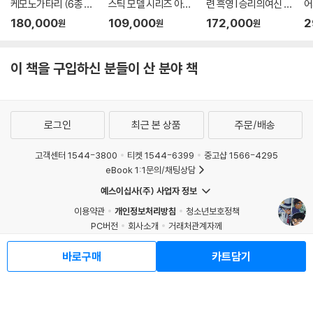
케모노가타리 (6종 세
스틱 모델 시리즈 아바
련 흑영 l 승리의여신 니
어
트)
레스트 l 풀메탈패닉
케
버
180,000
109,000
172,000
2
원
원
원
이 책을 구입하신 분들이 산 분야 책
로그인
최근 본 상품
주문/배송
고객센터 1544-3800
티켓 1544-6399
중고샵 1566-4295
eBook 1:1문의/채팅상담
예스이십사(주) 사업자 정보
이용약관
개인정보처리방침
청소년보호정책
PC버전
회사소개
거래처관계자께
도서홍보
광고
바로구매
카트담기
Copyright © YES24 Corp. All Rights Reserved.
MATOM14