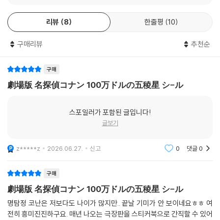
리뷰
8
한줄평
10
구매리뷰
추천순
구매
劇場版 名探偵コナン 100万ドルの五稜星 シ-ル
스포일러가 포함된 글입니다!
글보기
z*****z
2026.06.27.
신고
0
댓글
0
구매
劇場版 名探偵コナン 100万ドルの五稜星 シ-ル
명탐정 코난은 저보다도 나이가 많지만.. 끝날 기미가 안 보이네요ㅎㅎ 여
전히 흥미진진하구요. 매년 나오는 극장판을 스티커북으로 간직할 수 있어