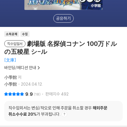
공유하기
소득공제
수입
劇場版 名探偵コナン 100万ドル
직수입일서
の五稜星 シ-ル
文庫
바인딩/에디션 안내
小學館
저
小學館
2024.04.12.
9.9
판매지수
492
18
직수입외서는 변심/착오로 인해 주문을 취소할 경우
해외주문
취소수수료 20%
가 부과됩니다.