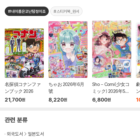
#내이름은코난탐정이죠
#스티커북_원서
名探偵コナンファ
ちゃお 2026年6月
Sho－Comi(少女コ
ンブック 2026
號
ミック) 2026年5月
ン
20日號
21,700
8,220
6,800
1
원
원
원
관련 분류
외국도서
일본도서