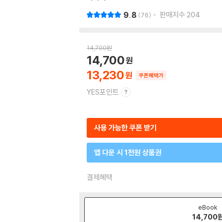
9.8
판매지수
204
76
14,700
원
14,700
13,230
쿠폰혜택가
YES포인트
사용 가능한 쿠폰 받기
앱 다운 시 1천원 상품권
결제혜택
eBook
14,700