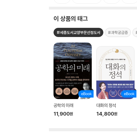
이 상품의 태그
#세종도서교양부문선정도서
#과학궁금증
공학의 미래
대화의 정석
11,900
14,800
원
원