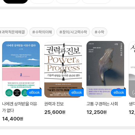
#과학적문제해결
#수학의이해
#창의/사고력수학
#수학
나에겐 상처받을 이유
권력과 진보
고통 구경하는 사회
생각
가 없다
25,600
12,250
12
원
원
14,400
원