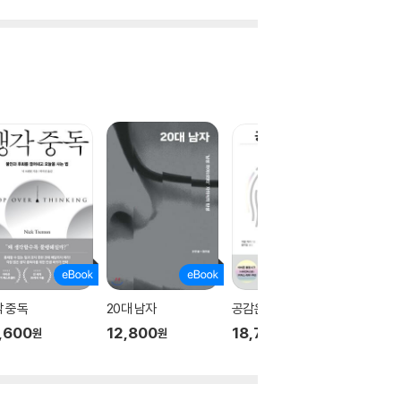
 중독
20대 남자
공감은 지능이다
나는 샤
을 산다
,600
12,800
18,700
원
원
원
11,20