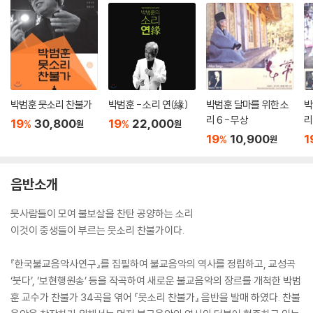
박범훈 뭇소리 찬불가
박범훈 - 소리 연(緣)
박범훈 달마를 위한 소
박
리 6 - 무상
리
19
30,800
19
22,000
%
%
원
원
19
10,900
1
%
원
음반소개
뭇사람들이 모여 불보살을 찬탄 공양하는 소리
이것이 중생들이 부르는 뭇소리 찬불가이다.
『한국불교음악사연구』를 집필하여 불교음악의 역사를 정립하고, 교성곡
‘붓다’, ‘보현행원송’ 등을 작곡하여 새로운 불교음악의 장르를 개척한 박범
훈 교수가 찬불가 34곡을 엮어 『뭇소리 찬불가』 음반을 발매 하였다. 찬불