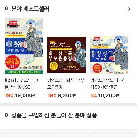
이 분야 베스트셀러
[USB] 영인스님 - 예
영인스님 - 회심곡 / 부
영인스님 염불 따라하
불, 천수경 USB
모은중경
기 59 : 용왕정근
19
19,000
19
8,200
6
10,200
%
%
%
원
원
원
이 상품을 구입하신 분들이 산 분야 상품