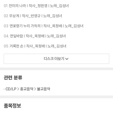
01
찬미의 나라 | 작사_정완영 | 노래_김성녀
02
무상계 | 작사_반영규 | 노래_김성녀
03
연꽃향기 누리 가득히 | 작사_목정배 | 노래_김성녀
04
연잎바람 | 작사_목정배 | 노래_김성녀
05
거룩한 손 | 작사_목정배 | 노래_김성녀
디스크 더보기
관련 분류
CD/LP
종교음악
불교음악
품목정보