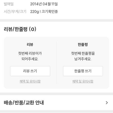
발매일
2014년 04월 11일
시간/무게/크기
220g | 크기확인중
리뷰/한줄평
0
리뷰
한줄평
첫번째 리뷰어가
첫번째 한줄평을
되어주세요.
남겨주세요.
리뷰 쓰기
한줄평 쓰기
혜택 및 유의사항
혜택 및 유의사항
배송/반품/교환 안내