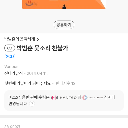
공유하기
박범훈의 음악세계
박범훈 뭇소리 찬불가
CD
2CD
Various
신나라뮤직
2014.04.11.
첫번째 리뷰어가 되어주세요
판매지수
12
예스24 음반 판매 수량은
와
집계에
반영됩니다.
38,000
원