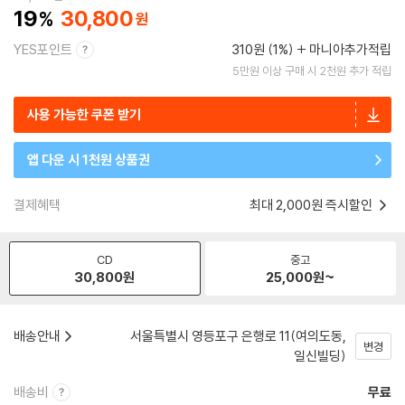
19
30,800
YES포인트
310원 (1%)
마니아추가적립
5만원 이상 구매 시 2천원 추가 적립
사용 가능한 쿠폰 받기
앱 다운 시 1천원 상품권
결제혜택
최대 2,000원 즉시할인
CD
중고
30,800
원
25,000
원~
배송안내
서울특별시 영등포구 은행로 11(여의도동,
변경
일신빌딩)
배송비
무료