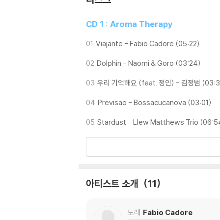
CD 1 : Aroma Therapy
01
Viajante - Fabio Cadore (05:22)
02
Dolphin - Naomi & Goro (03:24)
03
우리 기억해요 (feat. 정인) - 김정범 (03:3
04
Previsao - Bossacucanova (03:01)
05
Stardust - Llew Matthews Trio (06:5
아티스트 소개
11
노래
Fabio Cadore