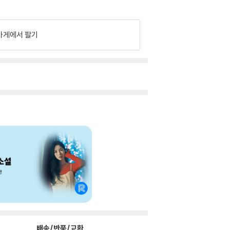
가게에서 팔기
배송/반품/교환