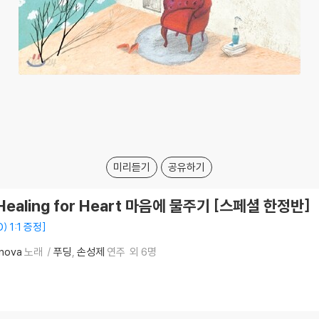
미리듣기
공유하기
ealing for Heart 마음에 물주기 [스페셜 한정반]
 1:1 증정
nova
노래
푸딩
손성제
연주
외 6명