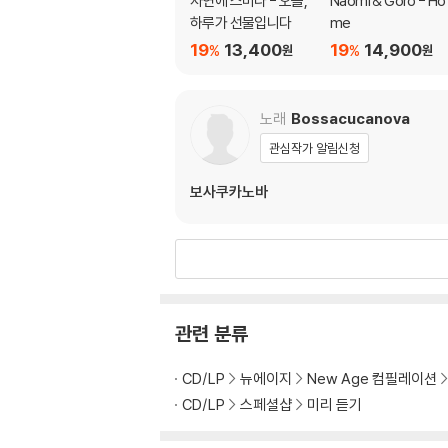
자연에 스미다 - 오늘,
Naomi & Goro - Ho
하루가 선물입니다
me
19
13,400
19
14,900
%
%
원
원
노래
Bossacucanova
관심작가 알림신청
보사쿠카노바
관련 분류
CD/LP
뉴에이지
New Age 컴필레이션
CD/LP
스페셜샵
미리 듣기