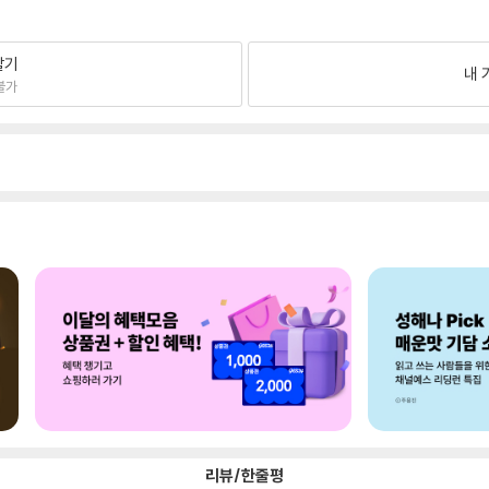
팔기
내 
불가
리뷰/한줄평