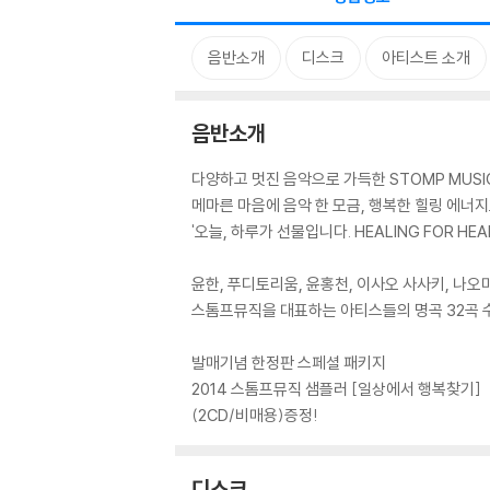
음반소개
디스크
아티스트 소개
음반소개
다양하고 멋진 음악으로 가득한 STOMP MUSIC 
메마른 마음에 음악 한 모금, 행복한 힐링 에너
'오늘, 하루가 선물입니다. HEALING FOR HE
윤한, 푸디토리움, 윤홍천, 이사오 사사키, 나오미
스톰프뮤직을 대표하는 아티스들의 명곡 32곡 
발매기념 한정판 스페셜 패키지
2014 스톰프뮤직 샘플러 [일상에서 행복찾기]
(2CD/비매용)증정!
디스크