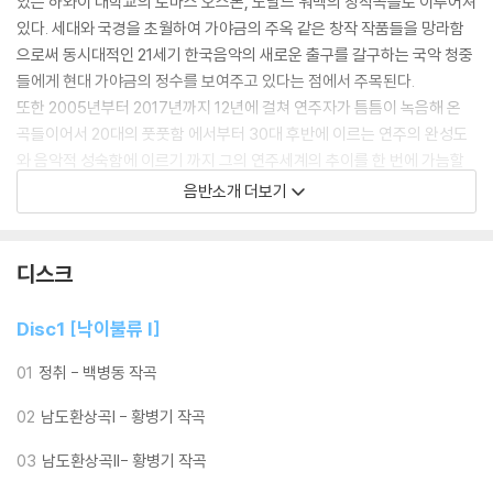
있는 하와이 대학교의 토마스 오스본, 도날드 워맥의 창작곡들로 이루어져
있다. 세대와 국경을 초월하여 가야금의 주옥 같은 창작 작품들을 망라함
으로써 동시대적인 21세기 한국음악의 새로운 출구를 갈구하는 국악 청중
들에게 현대 가야금의 정수를 보여주고 있다는 점에서 주목된다.
또한 2005년부터 2017년까지 12년에 걸쳐 연주자가 틈틈이 녹음해 온
곡들이어서 20대의 풋풋함 에서부터 30대 후반에 이르는 연주의 완성도
와 음악적 성숙함에 이르기 까지 그의 연주세계의 추이를 한 번에 가늠할
수 있다는 점도 특징적이다. 낙이불류 I은 연주자가 20대 중반이었던 200
음반소개 더보기
5년부터 연주회를 마치고 기록처럼 녹음해두었던 곡들을 수록하였고 낙
이불류 II는 2017년 12월 이슬기 가야금 독주회에서 연주되었던 5곡을 스
튜디오에서 녹음하였다. 마스터링은 녹음필드 레코딩 전문가이자 한국인
디스크
최초로 그래미상을 수상한 음향엔지니어 황병준이 맡았다.
'In the Green Cafe', 'Blossom', '그리고 그리다' I, II 등 크로스오버 및
Disc1 [낙이불류 I]
퓨전 국악 음반을 통하여 가야금의 대중화에 선두 주자로 알려진 이슬기이
기에 이번 음반은 대중들이 편하게 들을 수 있는 이지리스닝 성향을 거세
01
정취 - 백병동 작곡
하고 반대로 실험적이며 현대적인 가야금 기법을 탐구해온 연주자의 또 다
02
남도환상곡I - 황병기 작곡
른 면모와 그 진가를 여실히 보여준다는 점에서 흥미롭다. 이미 이슬기는 2
015년 '참을 수 없는 이야기- 죽파'와 2016년 '연분, 가야금- 소리를 머금
03
남도환상곡II- 황병기 작곡
다' 음반을 통해 죽파 줄풍류 전바탕과 가야금과 인성이 결합된 정악적 재