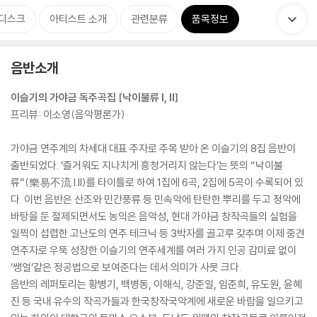
디스크
아티스트 소개
관련분류
품목정보
음반소개
이슬기의 가야금 독주곡집 [낙이불류 I, II]
프리뷰: 이소영(음악평론가)
가야금 연주계의 차세대 대표 주자로 주목 받아 온 이슬기의 8집 음반이
출반되었다. ‘즐거워도 지나치게 흥청거리지 않는다’는 뜻의 “낙이불
류”(樂易不流 I.II)를 타이틀로 하여 1집에 6곡, 2집에 5곡이 수록되어 있
다. 이번 음반은 산조와 민간풍류 등 민속악에 탄탄한 뿌리를 두고 정악에
바탕을 둔 절제되면서도 농익은 음악성, 현대 가야금 창작곡들의 실험을
일찍이 섭렵한 고난도의 연주 테크닉 등 3박자를 골고루 갖추며 이제 중견
연주자로 우뚝 성장한 이슬기의 연주세계를 여러 가지 인공 감미료 없이
‘쌩얼’같은 정공법으로 보여준다는 데서 의미가 사뭇 크다.
음반의 레퍼토리는 황병기, 백병동, 이해식, 강준일, 임준희, 유도원, 윤혜
진 등 국내 유수의 작곡가들과 한국창작국악계에 새로운 바람을 일으키고