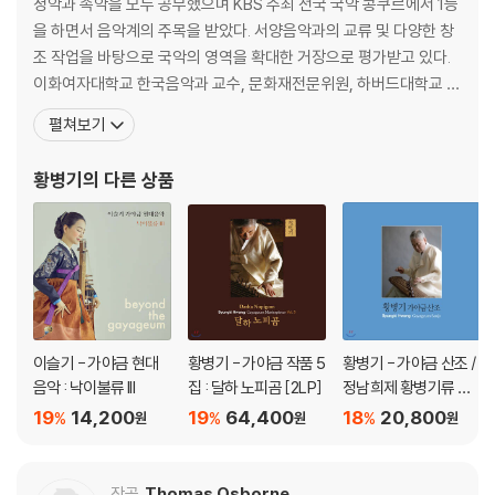
정악과 속악을 모두 공부했으며 KBS 주최 전국 국악 콩쿠르에서 1등
20세기적 현대 예술의 패러다임을 넘어 연주와 작곡, 민속악과 정악, 전통
을 하면서 음악계의 주목을 받았다. 서양음악과의 교류 및 다양한 창
과 현대, 악가무 일체의 통합과 경계 넘기를 추구하는 21세기적 현대 예술
조 작업을 바탕으로 국악의 영역을 확대한 거장으로 평가받고 있다.
의 지평 속에서 의미 지워질 수 있다.
이화여자대학교 한국음악과 교수, 문화재전문위원, 하버드대학교 객
실제 접했을 때의 이슬기의 성품이나 음악은 일관되게 소박, 담백, 절제,
원교수, 한국예술종합학교 겸임교수, 광복60주년기념 문화사업 추
펼쳐보기
여운에 바탕한 ‘맑음’을 떠올리게 되지만 이와 달리 매체에서 접하는 이슬
진위원회 위원장, 연세대학교 특별초빙교수 등을 역임했고, 유니세
기에게는 늘 화려한 수식어가 따라다닌다. 국가무형문화재 예능보유자 문
프 문화예술인클럽 회장, 대한민국예술원 회원, 국립국악관현악단
재숙 명인의 딸이고 미스 유니버스 이하늬의 언니라는 것이다. 두 자매가
황병기
의 다른 상품
예술감독으로 활동했다. 1986년에는 뉴욕 카네기홀에서 가야금 독
함께 서울대 국악과 및 동대학원을 졸업한 ‘엘리트’ 국악인 집안 출신으로
주회를
서 한마디로 국악계의 대표적인 ‘금수저’에 해당한다. 누구의 딸, 누구의 언
니라는 출신 배경은 처음 입신할 때 유리한 이점이 있지만 정작 입신 이후
자신의 실력으로 인정받고 고유한 연주 세계에 대중의 시선을 오롯이 집중
시키기에는 걸림돌로 작용한다. 이번 음반은 이슬기를 둘러싼 음악 외적
요소와 연관된 표피적인 관심을 불식시키고 실험적이고 예술적 깊이를 추
이슬기 - 가야금 현대
황병기 - 가야금 작품 5
황병기 - 가야금 산조 /
구하는 이슬기의 진지한 도전 정신을 음미하고 진정성 있게 추구해온 그의
음악 : 낙이불류 III
집 : 달하 노피곰 [2LP]
정남희제 황병기류 가
깊은 음악세계에 함께 빠져드는 좋은 계기가 될 것이다. 대중성 있는 크로
야금 산조
19
14,200
19
64,400
18
20,800
스오버나 퓨전국악부터 전통의 재구성과 아방가르드한 실험에 이르기까
%
%
%
원
원
원
지 한 연주자가 운용할 수 있는 스팩트럼의 크기나 한계를 계속 돌파해 준
다는 점에서도 후학들에게도 적지 않은 자극이 되리라 믿어 의심치 않는
작곡
Thomas Osborne