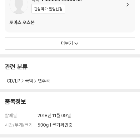
다.
관심작가 알림신청
토마스 오스본
더보기
관련 분류
CD/LP
국악
연주곡
품목정보
발매일
2018년 11월 09일
시간/무게/크기
500g | 크기확인중