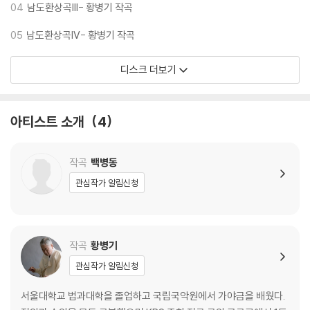
구성 연주 등을 시도함으로써 전통음악의 본령에서 자신의 뿌리를 확인하
04
남도환상곡III- 황병기 작곡
고 천착하는 모습을 보여주었다. 이번 음반은 이러한 이슬기의 확장되고
05
남도환상곡IV- 황병기 작곡
깊어지는 음악적 행보가 어떻게 고도의 테크닉과 음악적 밀도를 필요로 하
는 현대 가야금의 세계에 까지 맞닿는지를 잘 보여준다.
디스크 더보기
특히 이번 음반에서 특징적인 것은 현대 가야금의 난해함을 이슬기 특유의
인성(노래)과 결합시켜 감성적으로 풀어내고 있다는 점이다. 이슬기는 가
야금 산조 및 줄풍류 외에 일찍이 가야금 병창과 가곡 등을 학습하여 가야
아티스트 소개
4
금 연주자 중 보기 드물게 노래를 악기 연주에 결합시켜 가(歌)와 악(樂)
의 공존을 몸으로 체득시켜 왔고 이러한 결과물을 6집과 7집 음반에서 보
여준 바 있다. 그간 가야금 병창이 판소리와 남도 민요에 뿌리를 둔 민속악
작곡
백병동
가창법에 국한된 데 비하여 이슬기는 정가나 시조 발성도 섭렵하여 이를
관심작가 알림신청
자신의 창작곡이나 작곡가들의 창작곡에 녹여내어 가야금 병창의 새로운
영역을 발굴하고자 하였다. 본격 창작곡 음반인 이번 음반의 수록곡 중 이
슬기 자신의 창작곡 '내 정은 청산이요'와 윤혜진 작곡의 '거기에 있다 취하
라'에서도 이러한 가야금과 인성의 결합은 한 단계 더 업그레이드되어 나
작곡
황병기
타난다. 이렇듯 가야금창작곡에서 연주자가 직접 곡을 만들고 인성 연주를
관심작가 알림신청
담당함으로써 현대 가야금 병창의 가능성을 열어주고 12, 18, 25현 가야
금의 모든 가능성을 탐색하는 등의 창조적 음악하기(= 뮤지킹musickin
서울대학교 법과대학을 졸업하고 국립국악원에서 가야금을 배웠다.
g)는 연주자가 창작자의 음악적 이상을 매개해주는 전달자 역할에 머무는