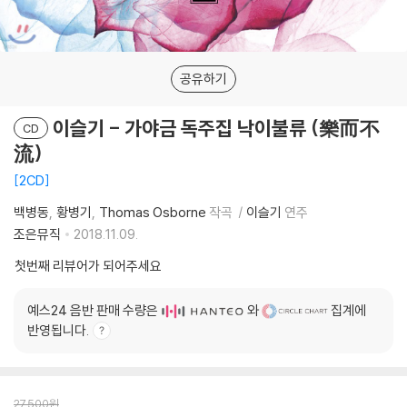
공유하기
이슬기 - 가야금 독주집 낙이불류 (樂而不
CD
流)
2CD
백병동
황병기
Thomas Osborne
작곡
이슬기
연주
조은뮤직
2018.11.09.
첫번째 리뷰어가 되어주세요
예스24 음반 판매 수량은
와
집계에
반영됩니다.
27,500
원