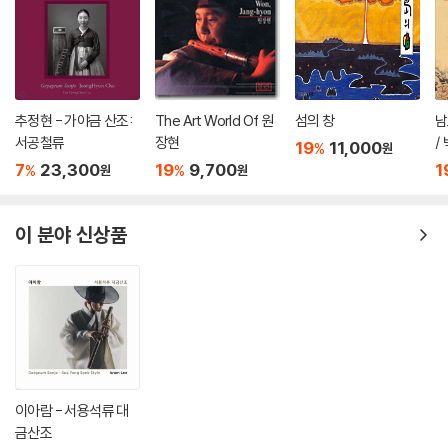
추정현 - 가야금 산조:
The Art World Of 원
섬의 창
남
서공철류
장현
/
19
11,000
%
원
정
7
23,300
19
9,700
1
%
%
원
원
Of
이 분야 신상품
이아람 - 서용석류 대
금산조