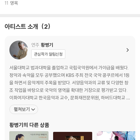
11
영목
아티스트 소개
2
연주
황병기
관심작가 알림신청
서울대학교 법과대학을 졸업하고 국립국악원에서 가야금을 배웠다.
정악과 속악을 모두 공부했으며 KBS 주최 전국 국악 콩쿠르에서 1등
을 하면서 음악계의 주목을 받았다. 서양음악과의 교류 및 다양한 창
조 작업을 바탕으로 국악의 영역을 확대한 거장으로 평가받고 있다.
이화여자대학교 한국음악과 교수, 문화재전문위원, 하버드대학교 객
원교수, 한국예술종합학교 겸임교수, 광복60주년기념 문화사업 추
펼쳐보기
진위원회 위원장, 연세대학교 특별초빙교수 등을 역임했고, 유니세
프 문화예술인클럽 회장, 대한민국예술원 회원, 국립국악관현악단
황병기
의 다른 상품
예술감독으로 활동했다. 1986년에는 뉴욕 카네기홀에서 가야금 독
주회를