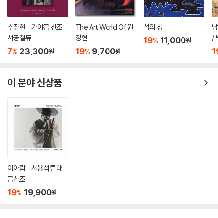
추정현 - 가야금 산조:
The Art World Of 원
섬의 창
남
서공철류
장현
/
19
11,000
%
원
정
7
23,300
19
9,700
1
%
%
원
원
Of
이 분야 신상품
이아람 - 서용석류 대
금산조
19
19,900
%
원