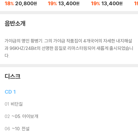
야금 산조
18
20,800
19
13,400
19
13,400
1
%
%
%
원
원
원
음반소개
가야금의 명인 황병기. 그의 가야금 작품집이 4개국어의 자세한 내지해설
과 96KHZ/24Bit의 선명한 음질로 리마스터링되어 새롭게 출시되었습니
다.
디스크
CD 1
01
비단길
02
~05. 아이보개
06
~10. 전설