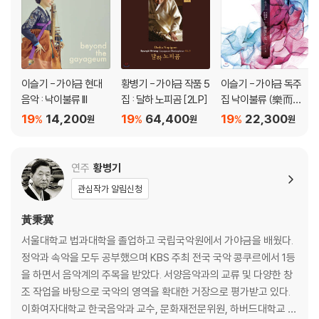
이슬기 - 가야금 현대
황병기 - 가야금 작품 5
이슬기 - 가야금 독주
음악 : 낙이불류 III
집 : 달하 노피곰 [2LP]
집 낙이불류 (樂而不
流)
19
14,200
19
64,400
19
22,300
%
%
%
원
원
원
연주
황병기
관심작가 알림신청
黃秉冀
서울대학교 법과대학을 졸업하고 국립국악원에서 가야금을 배웠다.
정악과 속악을 모두 공부했으며 KBS 주최 전국 국악 콩쿠르에서 1등
을 하면서 음악계의 주목을 받았다. 서양음악과의 교류 및 다양한 창
조 작업을 바탕으로 국악의 영역을 확대한 거장으로 평가받고 있다.
이화여자대학교 한국음악과 교수, 문화재전문위원, 하버드대학교 객