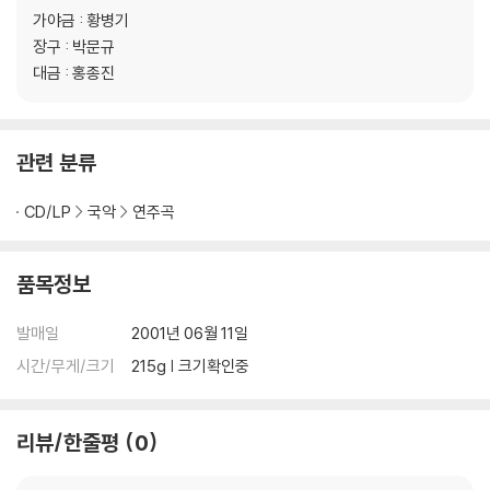
가야금 : 황병기
장구 : 박문규
대금 : 홍종진
관련 분류
CD/LP
국악
연주곡
품목정보
발매일
2001년 06월 11일
시간/무게/크기
215g | 크기확인중
리뷰/한줄평
0