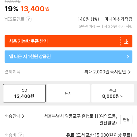
16,500
원
19
13,400
YES포인트
140원 (1%)
마니아추가적립
5만원 이상 구매 시 2천원 추가 적립
사용 가능한 쿠폰 받기
앱 다운 시 1천원 상품권
결제혜택
최대 2,000원 즉시할인
CD
중고
원서
13,400
원
8,000
원~
배송안내
서울특별시 영등포구 은행로 11(여의도동,
변경
일신빌딩)
배송비
유료
(도서 포함 15,000원 이상 무료)