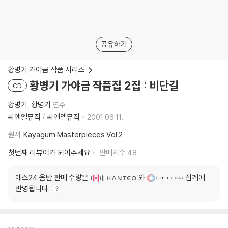
공유하기
황병기 가야금 작품 시리즈
황병기 가야금 작품집 2집 : 비단길
CD
황병기
황병기
연주
씨앤엘뮤직
/
씨앤엘뮤직
2001.06.11.
원서
Kayagum Masterpieces Vol.2
첫번째 리뷰어가 되어주세요
판매지수
48
예스24 음반 판매 수량은
와
집계에
반영됩니다.