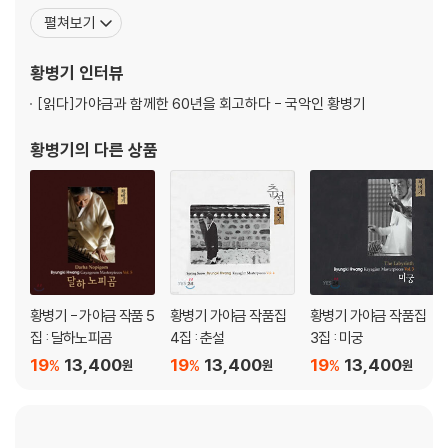
원교수, 한국예술종합학교 겸임교수, 광복60주년기념 문화사업 추
펼쳐보기
진위원회 위원장, 연세대학교 특별초빙교수 등을 역임했고, 유니세
프 문화예술인클럽 회장, 대한민국예술원 회원, 국립국악관현악단
황병기
인터뷰
예술감독으로 활동했다. 1986년에는 뉴욕 카네기홀에서 가야금 독
[읽다]
가야금과 함께한 60년을 회고하다 - 국악인 황병기
주회를
황병기
의 다른 상품
황병기 - 가야금 작품 5
황병기 가야금 작품집
황병기 가야금 작품집
집 : 달하노피곰
4집 : 춘설
3집 : 미궁
19
13,400
19
13,400
19
13,400
%
%
%
원
원
원