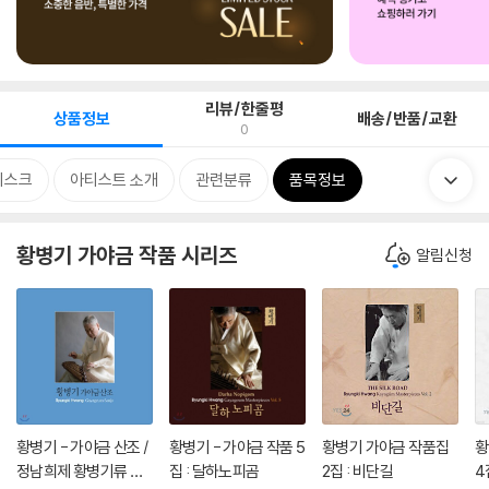
리뷰/한줄평
상품정보
배송/반품/교환
0
디스크
아티스트 소개
관련분류
품목정보
황병기 가야금 작품 시리즈
알림신청
황병기 - 가야금 산조 /
황병기 - 가야금 작품 5
황병기 가야금 작품집
황
정남희제 황병기류 가
집 : 달하노피곰
2집 : 비단길
4