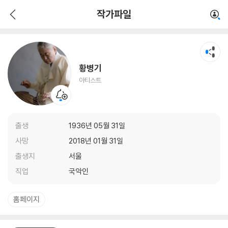
황병기
작가파일
아티스트
황병기
아티스트
출생
1936년 05월 31일
사망
2018년 01월 31일
출생지
서울
직업
국악인
홈페이지