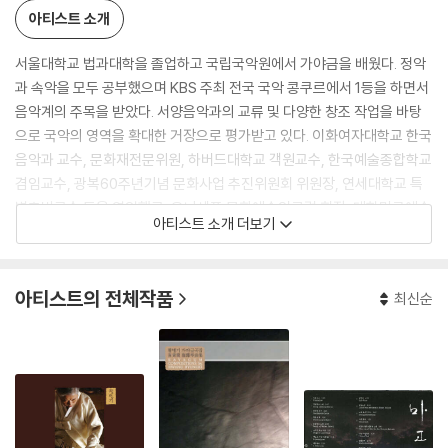
아티스트 소개
서울대학교 법과대학을 졸업하고 국립국악원에서 가야금을 배웠다. 정악
과 속악을 모두 공부했으며 KBS 주최 전국 국악 콩쿠르에서 1등을 하면서
음악계의 주목을 받았다. 서양음악과의 교류 및 다양한 창조 작업을 바탕
으로 국악의 영역을 확대한 거장으로 평가받고 있다. 이화여자대학교 한국
음악과 교수, 문화재전문위원, 하버드대학교 객원교수, 한국예술종합학교
겸임교수, 광복60주년기념 문화사업 추진위원회 위원장, 연세대학교 특
별초빙교수 등을 역임했고, 유니세프 문화예술인클럽 회장, 대한민국예술
아티스트 소개 더보기
원 회원, 국립국악관현악단 예술감독으로 활동했다. 1986년에는 뉴욕 카
네기홀에서 가야금 독주회를 열기도 했으며, 2001년 예술평론가 협회상,
2001년 제15회 예총 예술문화상 음악부문 대상, 2004년 호암상, 2006
아티스트의 전체작품
최신순
년 대한민국 예술원상, 2008년 일맥문화대상, 2010년 후쿠오카 아시아
문화상 등을 수상했다. 2003년에는 은관문화훈장을 받았다.
악보집으로는 황병기 가야금곡집인 『침향무』, 『비단길』, 『영목』, 『전설·산
운』, 『밤의 소리』,『춘설·달하 노피곰』, 『시계탑·하마단』이 있고, 음반(CD)
으로는 황병기 가야금곡집인 제1집 <침향무>, 제2집 <비단길>, 제3집 <
미궁>, 제4집 <춘설>, 제5집 <달하 노피곰>, <황병기 초기 연주곡집>,