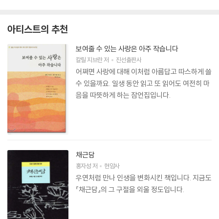
아티스트의 추천
보여줄 수 있는 사랑은 아주 작습니다
칼릴 지브란
저
진선출판사
어쩌면 사랑에 대해 이처럼 아름답고 따스하게 쓸
수 있을까요. 일생 동안 읽고 또 읽어도 여전히 마
음을 따뜻하게 하는 잠언집입니다.
채근담
홍자성
저
현암사
우연처럼 만나 인생을 변화시킨 책입니다. 지금도
『채근담』의 그 구절을 외울 정도입니다.