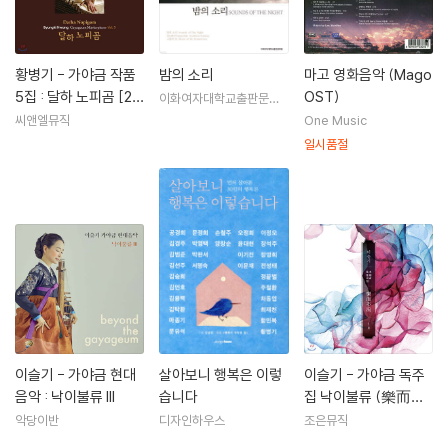
<황병기 가야금 산조>가 있다. 또한 저서로는 『깊은 밤, 그 가야금 소리』(1
994), 『황병기와의 대화』(2001), 『가야금 선율에 흐르는 자유와 창조』(2
008), 『오동 천년, 탄금 60년』(2009), 『깊은 밤, 그 가야금 소리』(201
황병기 - 가야금 작품
밤의 소리
마고 영화음악 (Mago
2), 『가야금 명인 황병기의 논어 백 가락』(2013) 등이 있다.
5집 : 달하 노피곰 [2L
OST)
이화여자대학교출판문화
원
P]
씨앤엘뮤직
One Music
일시품절
이슬기 - 가야금 현대
살아보니 행복은 이렇
이슬기 - 가야금 독주
음악 : 낙이불류 III
습니다
집 낙이불류 (樂而不
流)
악당이반
디자인하우스
조은뮤직