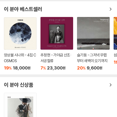
이 분야 베스트셀러
앙상블 시나위 - 4집 C
추정현 - 가야금 산조:
슬기둥 - 그저녁 무렵
섬
OSMOS
서공철류
부터 새벽이 오기까지
1
19
18,000
7
23,300
20
9,600
%
%
%
원
원
원
이 분야 신상품