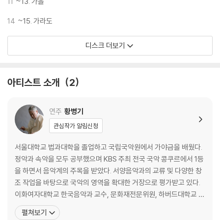
11
~13. 가을
14
~15. 가라도
디스크 더보기
아티스트 소개
2
연주
황병기
관심작가 알림신청
서울대학교 법과대학을 졸업하고 국립국악원에서 가야금을 배웠다.
정악과 속악을 모두 공부했으며 KBS 주최 전국 국악 콩쿠르에서 1등
을 하면서 음악계의 주목을 받았다. 서양음악과의 교류 및 다양한 창
조 작업을 바탕으로 국악의 영역을 확대한 거장으로 평가받고 있다.
이화여자대학교 한국음악과 교수, 문화재전문위원, 하버드대학교 객
원교수, 한국예술종합학교 겸임교수, 광복60주년기념 문화사업 추
펼쳐보기
진위원회 위원장, 연세대학교 특별초빙교수 등을 역임했고, 유니세