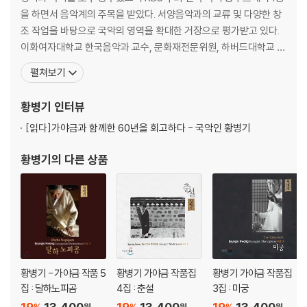
을 하면서 음악계의 주목을 받았다. 서양음악과의 교류 및 다양한 창
조 작업을 바탕으로 국악의 영역을 확대한 거장으로 평가받고 있다.
이화여자대학교 한국음악과 교수, 문화재전문위원, 하버드대학교 객
원교수, 한국예술종합학교 겸임교수, 광복60주년기념 문화사업 추
펼쳐보기
진위원회 위원장, 연세대학교 특별초빙교수 등을 역임했고, 유니세
프 문화예술인클럽 회장, 대한민국예술원 회원, 국립국악관현악단
황병기
인터뷰
예술감독으로 활동했다. 1986년에는 뉴욕 카네기홀에서 가야금 독
[읽다]
가야금과 함께한 60년을 회고하다 - 국악인 황병기
주회를
황병기
의 다른 상품
황병기 - 가야금 작품 5
황병기 가야금 작품집
황병기 가야금 작품집
집 : 달하노피곰
4집 : 춘설
3집 : 미궁
19
13,400
19
13,400
19
13,400