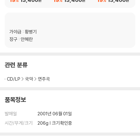
%
%
%
원
원
원
가야금 : 황병기
장구 : 안혜란
관련 분류
CD/LP
국악
연주곡
품목정보
발매일
2001년 06월 01일
시간/무게/크기
206g | 크기확인중