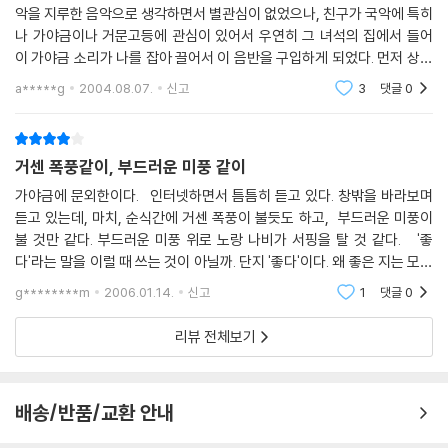
악을 지루한 음악으로 생각하면서 별관심이 없었으나, 친구가 국악에 특히
나 가야금이나 거문고등에 관심이 있어서 우연히 그 녀석의 집에서 들어
이 가야금 소리가 나를 잡아 끌어서 이 음반을 구입하게 되었다. 먼저 상품
의 케이스를 보면 일반인들을 위해 상당히 자세한 설명이 들어있어 이 가
a*****g
2004.08.07.
신고
3
댓글
0
야금 소
거센 폭풍같이, 부드러운 미풍 같이
가야금에 문외한이다. 인터넷하면서 틈틈히 듣고 있다. 창밖을 바라보며
듣고 있는데, 마치, 순식간에 거센 폭풍이 불듯도 하고, 부드러운 미풍이
불 것만 같다. 부드러운 미풍 위로 노랑 나비가 서핑을 탈 것 같다. '좋
다'라는 말을 이럴 때 쓰는 것이 아닐까. 단지 '좋다'이다. 왜 좋은 지는 모르
겠지만, 나는 그 막연함에 기대어 눈 앞으로 새로운 풍경을 펼쳐 놓는다.
g********m
2006.01.14.
신고
1
댓글
0
리뷰 전체보기
배송/반품/교환 안내