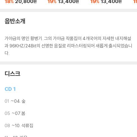
18
20,800
19
13,400
19
13,400
1
%
%
%
원
원
원
음반소개
가야금의 명인 황병기. 그의 가야금 작품집이 4개국어의 자세한 내지해설
과 96KHZ/24Bit의 선명한 음질로 리마스터링되어 새롭게 출시되었습니
다.
디스크
CD 1
01
~04. 숲
05
~07.봄
08
~10. 석류집