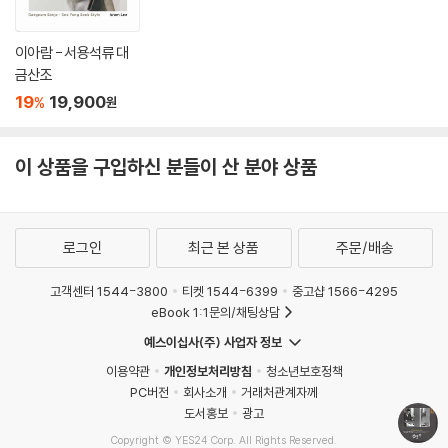
이아람 - 서용석류 대
금산조
19
19,900
%
원
이 상품을 구입하신 분들이 산 분야 상품
로그인
최근 본 상품
주문/배송
고객센터 1544-3800
티켓 1544-6399
중고샵 1566-4295
eBook 1:1문의/채팅상담
예스이십사(주) 사업자 정보
이용약관
개인정보처리방침
청소년보호정책
PC버전
회사소개
거래처관계자께
도서홍보
광고
Copyright © YES24 Corp. All Rights Reserved.