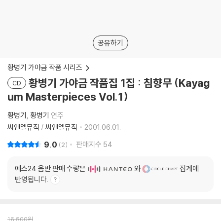
공유하기
황병기 가야금 작품 시리즈
황병기 가야금 작품집 1집 : 침향무 (Kayag
CD
um Masterpieces Vol.1)
황병기
황병기
연주
씨앤엘뮤직
/
씨앤엘뮤직
2001.06.01.
9.0
판매지수
54
2
예스24 음반 판매 수량은
와
집계에
반영됩니다.
16,500
원