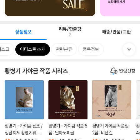
리뷰/한줄평
상품정보
배송/반품/교환
2
디스크
아티스트 소개
관련분류
품목정보
황병기 가야금 작품 시리즈
알림신청
황병기 - 가야금 산조 /
황병기 - 가야금 작품 5
황병기 가야금 작품집
황
정남희제 황병기류 가
집 : 달하노피곰
2집 : 비단길
4
야금 산조