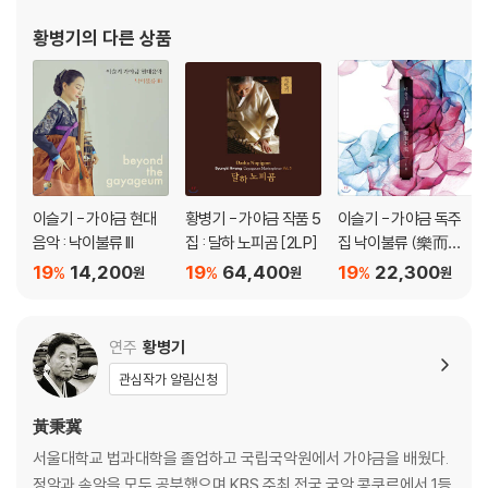
프 문화예술인클럽 회장, 대한민국예술원 회원, 국립국악관현악단
황병기
의 다른 상품
예술감독으로 활동했다. 1986년에는 뉴욕 카네기홀에서 가야금 독
주회를
이슬기 - 가야금 현대
황병기 - 가야금 작품 5
이슬기 - 가야금 독주
음악 : 낙이불류 III
집 : 달하 노피곰 [2LP]
집 낙이불류 (樂而不
流)
19
14,200
19
64,400
19
22,300
%
%
%
원
원
원
연주
황병기
관심작가 알림신청
黃秉冀
서울대학교 법과대학을 졸업하고 국립국악원에서 가야금을 배웠다.
정악과 속악을 모두 공부했으며 KBS 주최 전국 국악 콩쿠르에서 1등