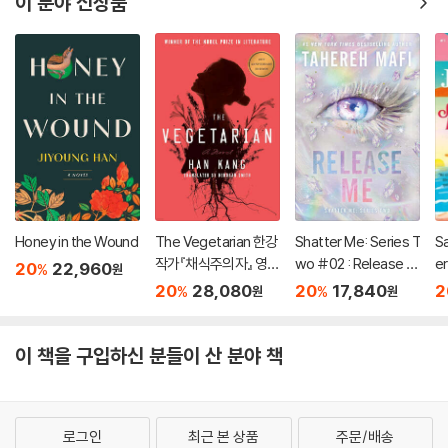
이 분야 신상품
Honey in the Wound
The Vegetarian 한강
Shatter Me: Series T
S
작가『채식주의자』 영문
wo #02 : Release M
e
20
22,960
%
원
판 (미국판)
e
20
28,080
20
17,840
2
%
%
원
원
이 책을 구입하신 분들이 산 분야 책
로그인
최근 본 상품
주문/배송