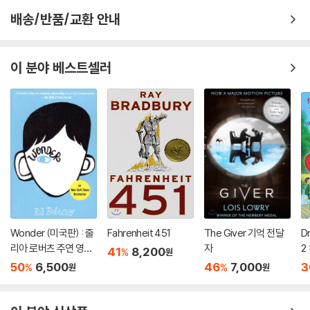
배송/반품/교환 안내
이 분야 베스트셀러
Wonder (미국판) : 줄
Fahrenheit 451
The Giver 기억 전달
D
리아 로버츠 주연 영화
자
2 
41
8,200
%
원
'원더' 원작 소설
D
50
6,500
46
7,000
3
%
%
원
원
B