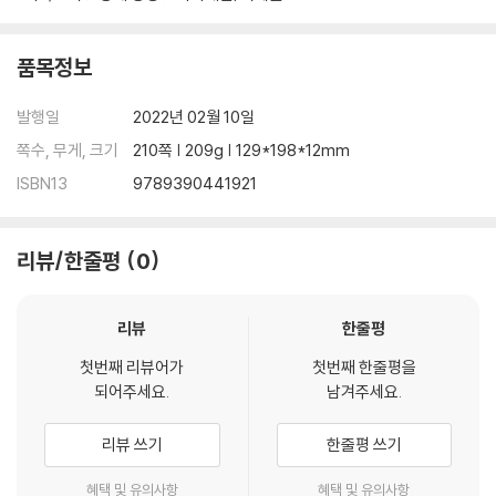
품목정보
발행일
2022년 02월 10일
쪽수, 무게, 크기
210쪽 | 209g | 129*198*12mm
ISBN13
9789390441921
리뷰/한줄평
0
리뷰
한줄평
첫번째 리뷰어가
첫번째 한줄평을
되어주세요.
남겨주세요.
리뷰 쓰기
한줄평 쓰기
혜택 및 유의사항
혜택 및 유의사항