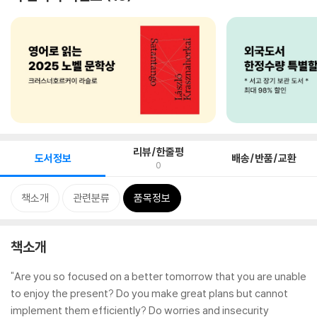
리뷰/한줄평
도서정보
배송/반품/교환
0
책소개
관련분류
품목정보
책소개
"Are you so focused on a better tomorrow that you are unable
to enjoy the present? Do you make great plans but cannot
implement them efficiently? Do worries and insecurity