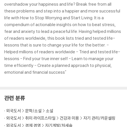
overshadow your happiness and life? Break free from all
these problems and step into a happier and more successful
life with How to Stop Worrying and Start Living. It is a
compendium of actionable insights on how to beat stress,
fear and anxiety to lead a peaceful life. Having helped millions
of readers worldwide, this book lists tried and tested life-
lessons that is sure to change your life for the better. -
Helped millions of readers worldwide - Tried and tested life-
lessons - Find your true inner self - Learn to manage your
time efficiently - Create a planned approach to physical,
emotional and financial success"
관련 분류
외국도서
문학/소설
소설
외국도서
취미 라이프스타일
건강과 미용
자기 관리/카운셀링
외국도서
경제 경영
자기계발/처세술