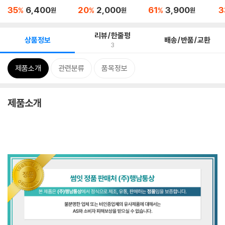
일...
모...
트 
35
6,400
20
2,000
61
3,900
3
%
%
%
원
원
원
리뷰/한줄평
상품정보
배송/반품/교환
3
제품소개
관련분류
품목정보
제품소개