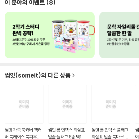
이 분야의 이벤트
8
썸잇(someit)
의 다른 상품
썸잇 가죽 북커버 책커
썸잇 롱 인덱스 화살표
썸잇 롱 인덱스 플래그
썸
버 북케이스 북파우치
밑줄 플래그 8종 택1
화살표 밑줄 북마크 메
이