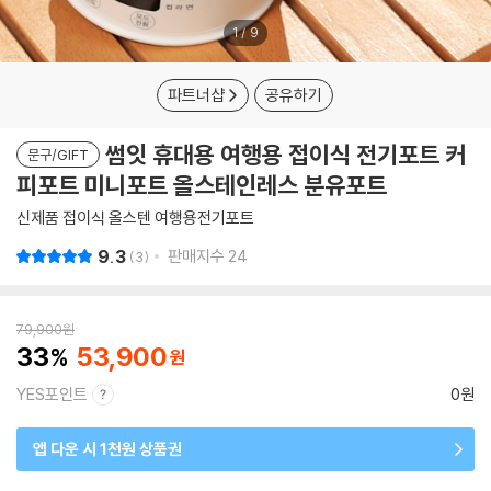
1
/
9
파트너샵
공유하기
썸잇 휴대용 여행용 접이식 전기포트 커
문구/GIFT
피포트 미니포트 올스테인레스 분유포트
신제품 접이식 올스텐 여행용전기포트
9.3
판매지수
24
3
79,900
원
33
53,900
YES포인트
0원
앱 다운 시 1천원 상품권