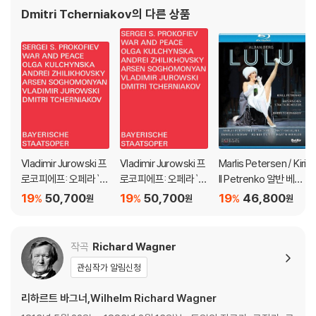
Dmitri Tcherniakov
의 다른 상품
크프리트를 거두어 기른다. 지크프리트는 부친의 부러진 보검 노퉁을 직접
녹여 새 칼을 만든다. 이제 지크프리트는 용으로 변신한 파프너를 찾아가
노퉁으로 죽여 버린다. 음흉한 미메도 죽이고 한동안 파프너가 차지했던
반지와 투구, 황금은 이제 지크프리트의 것이 된다. 그 과정에서 용의 피를
뒤집어쓰고 불사의 몸도 되었다. 두려울 것이 없는 영웅 지크프리트는 새
의 목소리를 따라 불길이 둘러싼 바위산 주위를 뚫고 들어가 입맞춤으로
브륀힐데를 깨워 사랑을 맺는다. 이모 혹은 고모와 조카의 근친관계이지
만!
Vladimir Jurowski 프
Vladimir Jurowski 프
Marlis Petersen / Kiri
- 현존하는 가장 게르만적인 지휘자로 불리는 크리스티안 틸레만은 베토
로코피에프: 오페라 `전
로코피에프: 오페라 `전
ll Petrenko 알반 베르
벤, 바그너, 슈만, 브람스, 말러, 슈트라우스의 자타공인 최고 권위자이며
쟁과 평화` (Prokofie
쟁과 평화` (Prokofie
크: 룰루 - 마를리스 페
19
50,700
19
50,700
19
46,800
%
%
%
원
원
원
특히 독일 후기낭만주의 음악에 강점이 있다. 젊은 시절 바렌보임의 조수
v: War & Peace)
v: War & Peace)
테르센, 키릴 페트렌코
로 바그너 음악에 대한 이해를 넓혔고, 한때 바이로이트 페스티벌에서 사
(Alban Berg: Lulu)
실상의 음악감독 역할을 하기도 했다. 드레스덴 슈타츠카펠레의 임기(201
작곡
Richard Wagner
2-24)를 마치고 2024년 가을부터 은사 바렌보임이 이끌었던 베를린 슈
타츠오퍼 & 슈타츠카펠레 음악감독으로 부임한다.
관심작가 알림신청
리하르트 바그너,Wilhelm Richard Wagner
- 드미트리 체르냐코프는 대본을 새롭게 해석하여 전혀 다른 이야기로 끌