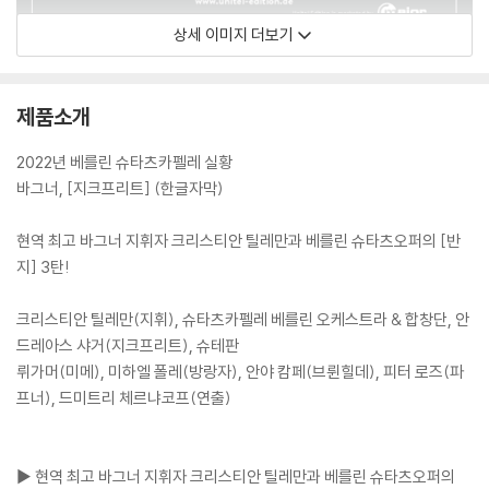
상세 이미지 더보기
제품소개
2022년 베를린 슈타츠카펠레 실황
바그너, [지크프리트] (한글자막)
현역 최고 바그너 지휘자 크리스티안 틸레만과 베를린 슈타츠오퍼의 [반
지] 3탄!
크리스티안 틸레만(지휘), 슈타츠카펠레 베를린 오케스트라 & 합창단, 안
드레아스 샤거(지크프리트), 슈테판
뤼가머(미메), 미하엘 폴레(방랑자), 안야 캄페(브륀힐데), 피터 로즈(파
프너), 드미트리 체르냐코프(연출)
▶ 현역 최고 바그너 지휘자 크리스티안 틸레만과 베를린 슈타츠오퍼의