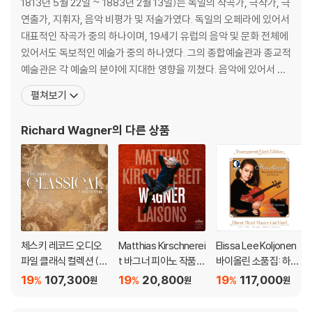
1813년 5월 22일 ~ 1883년 2월 13일)는 독일의 작곡가, 극작가, 극
고 가는 '레지테아터'로 유명한 러시아 연출가다. 무대장치를 고정하거나
연출가, 지휘자, 음악 비평가 및 저술가였다. 독일의 오페라에 있어서
혹은 분할하거나 혹은 이동시키면서 세련된 감각으로 새로운 의미를 드러
대표적인 작곡가 중의 하나이며, 19세기 유럽의 음악 및 문화 전체에
낸다. 바그너 오페라로도 [파르지팔], [방황하는 네덜란드인], [트리스탄
있어서도 독보적인 예술가 중의 하나였다. 그의 종합예술관과 종교적
과 이졸데] 영상이 이미 출시되어 있다.
예술관은 각 예술의 분야에 지대한 영향을 끼쳤다. 음악에 있어서 독
일의 낭만주의 오페라의 전성시대를 열었으며, 음악극이라는 새로운
DVD/ Blu-ray 구매시 참고 사항 안내드립니다.
펼쳐보기
장르를 창시하였다. 활동후기에는 풍부한 반음계적 음악언어를 발전
※ 4K블루레이, 3D 블루레이 재생 관련 안내
시켜, 후대의 작곡가들로 하여금 조성을 약화시키고 결국에 파기하
Richard Wagner
의 다른 상품
1) 4K UHD 디스크는 대용량의 데이터 전송이 필요하므로 4K전용 플레
도록 하는 견인차 역할을 했다. 또한 본인
이어를 사용하셔야 합니다. 더불어 플레이어 소프트웨어 최신 버전의 업데
이트, 대용량 케이블 사용이 필수입니다.
2) 3D 블루레이는 전용 플레이어와 3D 지원 TV를 통해서만 재생 가능합
니다.
※ 아웃케이스/구성품/포장 상태
체스키 레코드 오디오
Matthias Kirschnerei
Elissa Lee Koljonen
1) 제작/배송 과정에서 경미한 아웃케이스 주름, 모서리 눌림 및 갈라짐이
파일 클래식 컬렉션 (T
t 바그너 피아노 작품
바이올린 소품집: 하트
발생할 수 있습니다. 반품을 원하실 경우 미개봉 상태로 문의 부탁드립니
he Audiophile Classi
(Wagner Liaisons)
브레이크 (Heartbrea
19
107,300
19
20,800
19
117,000
%
%
%
원
원
원
다.
cal Collection) [LP]
k: Romantic Encore
2) 스틸북 케이스 제작 과정에서 기포 혹은 경미한 인쇄 오류가 발생할 수
s For Violin) [투명 클