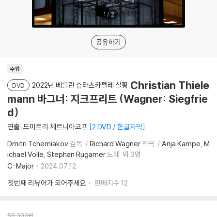
1
/
2
공유하기
수입
Christian Thiele
2022년 베를린 슈타츠카펠레 실황
DVD
mann 바그너: 지크프리트 (Wagner: Siegfrie
d)
연출: 드미트리 체르니아코프
2 DVD / 한글자막
Dmitri Tcherniakov
감독
Richard Wagner
작곡
Anja Kampe
M
ichael Volle
Stephan Rugamer
노래
외 3명
C-Major
2024.07.12.
첫번째 리뷰어가 되어주세요
판매지수
12
59,300
원