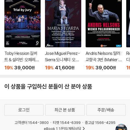
Toby Hession 길버
Jose Miguel Perez-
Andris Nelsons 말러:
Ri
트 & 설리번: 오페레타 `
Sierra 도니체티: 오페
교향곡 3번 (Mahler: S
디
배심재판` 외 (Gilbert
라 `마리아 스투아르다`
ymphony No.3)
카토
19
39,000
19
41,600
19
39,000
1
%
%
%
원
원
원
& Sullivan: Operetta
(Donizetti: Opera `M
La
`Trial By Jury`)
aria Stuarda`)
`)
이 상품을 구입하신 분들이 산 분야 상품
로그인
최근 본 상품
주문/배송
고객센터 1544-3800
티켓 1544-6399
중고샵 1566-4295
eBook 1:1문의/채팅상담