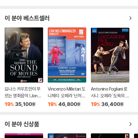
4) 한정판 상품의 변심, 오구매로 인한 반품은 회송된 상품의 상태 확인 후
진행이 가능합니다. 택배 이동 중 파손이 발생하지 않도록 완충 포장을 부
탁드립니다.
이 분야 베스트셀러
요나스 카우프만이 부
Vincenzo Milletari 도
Antonino Fogliani 로
르는 영화음악 (Jonas
니체티: 오페라 '난처한
시니: 오페라 '도둑의 기
Kaufmann: The Sou
가정교사' (Donizetti:
회' (Rossini: L'Occasi
19
35,100
19
46,800
19
36,400
%
%
%
원
원
원
nd of Movies)
L'ajo nell'imbarazzo)
one fa il Ladro)
이 분야 신상품