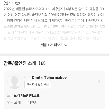
[반지] 3탄!
2022년 베를린 슈타츠오퍼의 바그너 [반지] 4부작은 당초 이 극장을 30
년 이상 이끈 다니엘 바렌보임의 80세를 기념해 준비되었다. 하지만 바렌
보임의 건강이 나빠진 바람에 그 대체자로는 바이로이트에서 바렌보임의
조수를 맡기도 했던 크리스티안 틸레만이 결정되었다. 과연 틸레만은 바그
너 오페라의 현역 최고 권위자답게 호평을 이끌어냈으며, 이곳 감독직을
물러난 바렌보임의 후임 자리도 꿰찼다. 대본을 전혀 새롭게 읽어 다른 이
야기처럼 재창조하는 드미트리 체르냐코프의 연출은 [라인의 황금], [발
제품소개 더보기
퀴레]와 마찬가지로 전체를 인간 대상의 실험실로 해석했으며, 그 보스는
보탄이다. 드디어 모습을 드러낸 지크프리트 역으로는 안드레아스 샤거가
캐스팅되어 브륀힐데 역의 안냐 캄페와 함께 현역 최강의 바그너 커플을
감독/출연진 소개
8
구성했다.
감독
Dmitri Tcherniakov
[보조자료]
관심작가 알림신청
- [니벨룽의 반지]는 바그너가 창안한 '음악극'을 대표하는 4부작 오페라
드미트리 체르니아코프
다. [지크프리트]는 그중 세 번째 작품이다. 줄거리를 요약하면 다음과 같
다. 난쟁이 악당 알베리히의 동생인 대장장이 미메는 황금을 차지할 생각
연극 오페라 무대연출
으로 부모([발퀴레]의 주인공 지크문트와 지클린데)를 잃은 어린 영웅 지