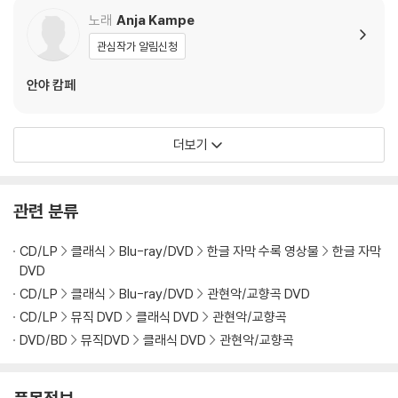
있습니다.
리어 컬러 2LP]
노래
Anja Kampe
3) 렌티큘러 스틸북의 경우, 보호필름이 붙어 판매되기도 합니다. 보호필
관심작가 알림신청
름 손상에 의한 교환/반품은 불가합니다.
4) 본품 보호를 위해 노란색의 카톤 박스로 재포장한 경우, 카톤박스 손상
안야 캄페
에 의한 교환/반품은 불가합니다.
5) 아웃케이스/구성품/포장 상태 불량에 의한 교환/반품 신청시 불량 확
인을 위해 개봉 시의 동영상을 요청할 수 있으며, 동영상이 없는 경우 교
더보기
환/반품이 제한될 수 있습니다.
※ 디스크 재생 불량
관련 분류
1) 기기 문제로 인해 발생하는 재생 불량 현상에 대해서는 반품/교환이 불
가하니 최신 소프트웨어로 업데이트된 DVD/BD 전용 기기에서 재생하실
CD/LP
클래식
Blu-ray/DVD
한글 자막 수록 영상물
한글 자막
것을 권유해 드립니다.
DVD
2) 정전기와 먼지로 인해 재생이 원활하지 않은 경우가 있습니다. 디스크
CD/LP
클래식
Blu-ray/DVD
관현악/교향곡 DVD
를 마른 천으로 닦으시거나, DVD 클리너 등 전용 제품을 이용하면 대부분
CD/LP
뮤직 DVD
클래식 DVD
관현악/교향곡
해결됩니다.
DVD/BD
뮤직DVD
클래식 DVD
관현악/교향곡
3) 일부 PC 연결형 ODD의 경우 호환 상의 문제로 정상적인 디스크도 재
생이 불가능한 경우가 있습니다. 독립형 전용 플레이어 사용을 권장드리
며, ODD 사용으로 인한 재생 불량의 경우 교환 시에도 동일한 오류가 발