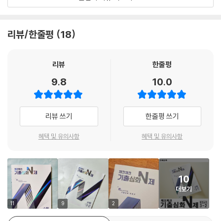
체크체크 기출심화 N제 수학을 한 권 제대로 풀고 나면 수학에 자신감이
생겨 어려운 문제도 쉽게 느껴질 거예요.
리뷰/한줄평
18
리뷰
한줄평
9.8
10.0
리뷰 쓰기
한줄평 쓰기
혜택 및 유의사항
혜택 및 유의사항
10
더보기
11
9
2