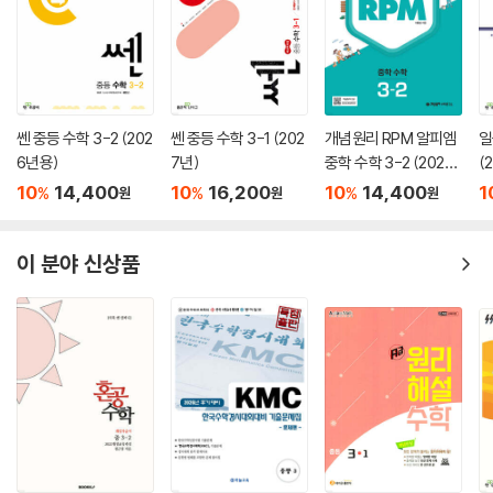
쎈 중등 수학 3-2 (202
쎈 중등 수학 3-1 (202
개념원리 RPM 알피엠
일
6년용)
7년)
중학 수학 3-2 (2026
(
년용)
10
14,400
10
16,200
10
14,400
1
%
%
%
원
원
원
이 분야 신상품