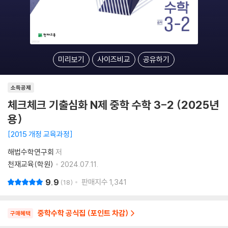
미리보기
사이즈비교
공유하기
소득공제
체크체크 기출심화 N제 중학 수학 3-2 (2025년
용)
2015 개정 교육과정
해법수학연구회
저
천재교육(학원)
2024.07.11.
9.9
판매지수
1,341
18
중학수학 공식집 (포인트 차감)
구매혜택