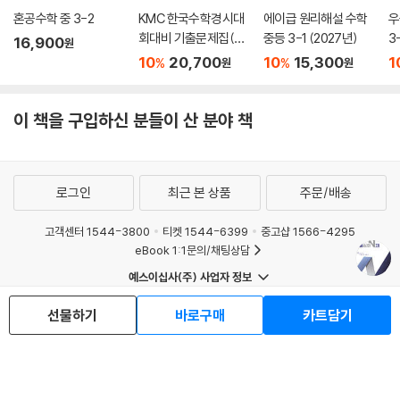
혼공수학 중 3-2
KMC 한국수학경시대
에이급 원리해설 수학
우
회대비 기출문제집(후
중등 3-1 (2027년)
3
16,900
원
기) 중등 3 (2026년)
년
10
20,700
10
15,300
1
%
%
원
원
이 책을 구입하신 분들이 산 분야 책
로그인
최근 본 상품
주문/배송
고객센터 1544-3800
티켓 1544-6399
중고샵 1566-4295
eBook 1:1문의/채팅상담
예스이십사(주) 사업자 정보
이용약관
개인정보처리방침
청소년보호정책
선물하기
바로구매
카트담기
PC버전
회사소개
거래처관계자께
도서홍보
광고
Copyright © YES24 Corp. All Rights Reserved.
MATOM1