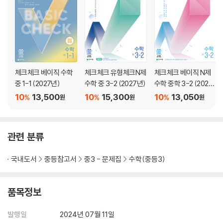
체크체크 베이직 수학
체크체크 유형체크N제
체크체크 베이직 N제
중 1-1 (2027년)
수학 중 3-2 (2027년)
수학 중학 3-2 (2027
년)
10
13,500
10
15,300
10
13,050
%
%
%
원
원
원
관련 분류
국내도서
중등참고서
중3 - 문제집
수학(중등3)
품목정보
발행일
2024년 07월 11일