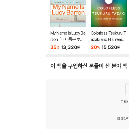
My Name Is Lucy Ba
Colorless Tsukuru T
rton : '내 이름은 루시
azaki and His Years
바턴' 원서
of Pilgrimage
35
13,320
20
15,520
%
%
원
원
이 책을 구입하신 분들이 산 분야 책
고객센
이용약