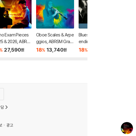
no Exam Pieces
Oboe Scales & Arpe
Blues Harmonica - B
5 & 2026, ABRS
ggios, ABRSM Grad
ending & Beyond: T
Grade 4
es 1-5
he Bending Bible for
27,590
18
13,740
18
26,360
%
%
%
원
원
원
the 10-Hole Diatoni
c Harmonica
상담
보
광고