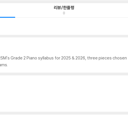
리뷰/한줄평
0
M's Grade 2 Piano syllabus for 2025 & 2026, three pieces chosen fr
ams.