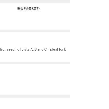
배송/반품/교환
om each of Lists A, B and C - ideal for b