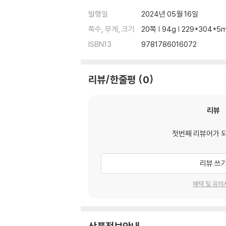
발행일
2024년 05월 16일
쪽수, 무게, 크기
20쪽 | 94g | 229*304*5
ISBN13
9781786016072
리뷰/한줄평
0
리뷰
첫번째 리뷰어가 
리뷰 쓰
혜택 및 유의