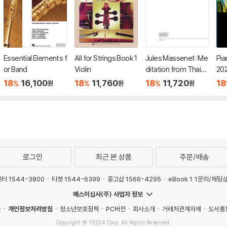
Essential Elements f
All for Strings Book 1
Jules Massenet: Me
Pia
or Band
Violin
ditation from Thais
202
- Transcribed for Pi
M 
18
16,100
18
11,760
18
11,720
18
%
%
%
원
원
원
ano by Andrew Von
Oeyen
로그인
최근 본 상품
주문/배송
터 1544-3800
티켓 1544-6399
중고샵 1566-4295
eBook 1:1문의/채팅
예스이십사(주) 사업자 정보
관
개인정보처리방침
청소년보호정책
PC버전
회사소개
거래처관계자께
도서홍
Copyright © YES24 Corp. All Rights Reserved.