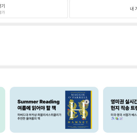
팔기
내 
불가