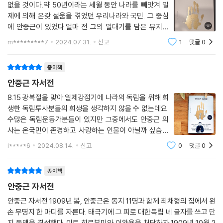
없을 것이다.약 50년이라는 세월 동안 나라를 빼앗겨 일
제에 의해 온갖 설움을 겪었던 우리나라와 국민. 그 중심
에 안중근이 있었다.얼마 전 그의 일대기를 담은 뮤지컬
영화를 보았다. 제목은 “영웅”.안중근의 일생을 잘 다루고
m*********7
2024.07.31.
신고
1
댓글
0
있어 재밌게 보기도 했지만, 특히 ost가 좋아 평소에도 즐
겨 듣게 되었다. 그러던 중 ‘안중근
종이책
안중근 자서전
8.15 광복절을 맞아 일제강점기에 나라의 독립을 위해 희
생한 독립투사분들의 희생을 생각하지 않을 수 없는데요.
수많은 독립운동가분들이 있지만 그중에서도 안중근 의
사는 온국민이 존경하고 사랑하는 인물이 아닐까 싶습니
다. 저 역시도 마찬가지인데요. 영화나 뮤지컬, 책을 통해
i*****6
2024.08.14.
신고
0
댓글
0
안중근 의사를 만나 보았지만 그가 직접 쓴 자서전 만큼
안중근 의사의 생각을 오롯이 알 수 있는 것
종이책
안중근 자서전
안중근 자서전 1909년 봄, 안중근은 동지 11명과 함께 최채형의 집에서 왼
손 무명지 한 마디를 자른다. 태극기에 그 피로 대한독립 네 글자를 쓰고 단
지 동맹을 결성했다. 이토 히로부미와 이완용을 처단하자 1909년 10월 2