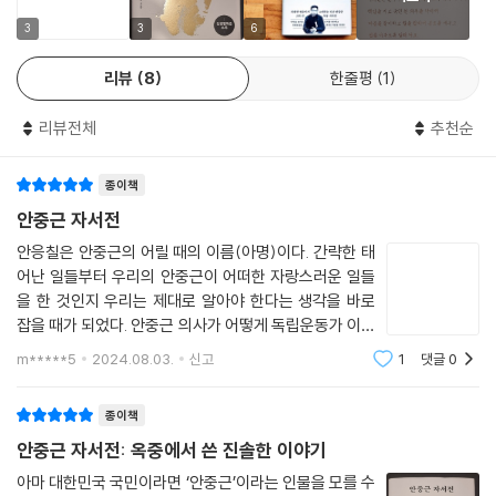
3
3
6
리뷰
8
한줄평
1
리뷰전체
추천순
종이책
안중근 자서전
안응칠은 안중근의 어릴 때의 이름(아명)이다. 간략한 태
어난 일들부터 우리의 안중근이 어떠한 자랑스러운 일들
을 한 것인지 우리는 제대로 알아야 한다는 생각을 바로
잡을 때가 되었다. 안중근 의사가 어떻게 독립운동가 이면
서 독실한 신자이기도 한 이분의 삶을 누구 제대로 아는
m*****5
2024.08.03.
신고
1
댓글
0
이는 없다.1905년 12월 상해로부터 아버지의 부고 소식
과 함께 조선의 을사늑약 소식을 듣게 되면서
종이책
안중근 자서전: 옥중에서 쓴 진솔한 이야기
아마 대한민국 국민이라면 ‘안중근’이라는 인물을 모를 수