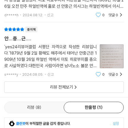
6일 오전 만주 하얼빈역에 홀로 선 안중근 의사그는 하얼빈역에서 아시아
침략의 원흉이자 조선통감부 총독인 이토 히로부미를 저격하였다. 체포된
d*****h
2024.08.12.
신고
0
댓글
0
뒤에도 재판정에
종이책
안...중...근....
'yes24리뷰어클럽 서평단 자격으로 작성한 리뷰입니
다.'1879년 9월 2일 황해도 해주에서 태어난 안중근은 1
909년 10월 26일 하얼빈 역에서 이토 히로부미를 총으
로 사살하였다.대한민국 사람이라면 남녀노소 불문 안중
근의 그 이름 석자를 모르는 이가 없으리라....그에게 조국
s*****y
2024.08.05.
신고
0
댓글
0
이란 무엇이고어떤 마음이면 나라를 되찾기 위해 한 목숨
받치는 것을 두려워하지 않을 수 있는지.안중근의 이
리뷰 전체보기
리뷰
8
한줄평
1
클린봇
이 부적절한 글을 감지 중입니다.
설정