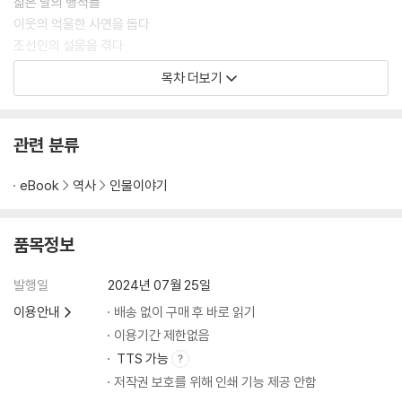
젊은 날의 행적들
이웃의 억울한 사연을 돕다
조선인의 설움을 겪다
큰 뜻을 세우다
목차 더보기
블라디보스토크에서 결의하고
의병을 일으키다
패배에 굴하지 않고
관련 분류
약지를 끊어 대한 독립을 맹세하다
이토 히로부미를 쏘다
eBook
역사
인물이야기
뤼순 감옥으로
일제의 억지 재판을 받고
영웅의 마지막 순간
품목정보
동양평화론
발행일
2024년 07월 25일
안중근 연보
이용안내
배송 없이 구매 후 바로 읽기
이용기간 제한없음
TTS 가능
저작권 보호를 위해 인쇄 기능 제공 안함