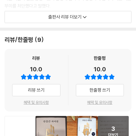
부미를 처단했다고 말했다.
출판사 리뷰 더보기
안중근이 시대의 한계를 뛰어넘는 사상을 정립할 수 있었던 이유는 무엇일
까?
리뷰/한줄평
9
단지 동맹을 맺으며 동지들과 뜻을 모았던 안중근은 동양의 평화와 조국의
독립을 위해 이토에게 총을 겨누었다. 이 사건은 그를 영웅으로 만들었고,
독립운동 진영에 큰 힘을 불어넣었다. 그러나 그의 영웅성은 강조하면 할
리뷰
한줄평
수록 도리어 안중근이라는 인물에 다가가는 데 장애가 되기도 한다. 다행
10.0
10.0
히도 안중근은 이토 히로부미 저격 뒤 뤼순 감옥에서 〈안응칠 역사(安應
七歷史)〉를 남겼다. 자신의 삶을 고스란히 써내려간 기록 덕분에 우리는
안중군의 영웅적 행위뿐만 아니라 그의 삶을 총체적이고 입체적으로 조명
리뷰 쓰기
한줄평 쓰기
할 수 있게 되었다. 《안중근 자서전》은 안중근의 어린 시절부터 성장 과정,
이토 저격 사건의 전말 및 재판 과정을 오롯이 그려냈다. 또한 이 책에는 안
혜택 및 유의사항
혜택 및 유의사항
중근이 동양의 평화를 꿈꾸며 기술한 〈동양평화론〉을 〈안응칠 역사〉와 함
께 담고 있어 독자들은 안중근 사상에 다면적으로 다가갈 수 있다.
3
더보기