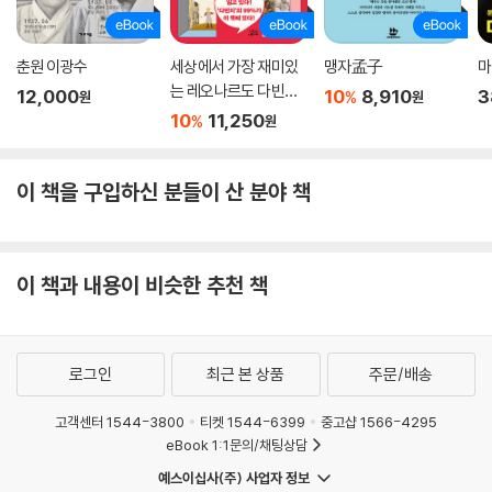
춘원 이광수
세상에서 가장 재미있
맹자孟子
마
는 레오나르도 다빈치
12,000
10
8,910
3
%
원
원
이야기
10
11,250
%
원
이 책을 구입하신 분들이 산 분야 책
이 책과 내용이 비슷한 추천 책
로그인
최근 본 상품
주문/배송
고객센터 1544-3800
티켓 1544-6399
중고샵 1566-4295
eBook 1:1문의/채팅상담
예스이십사(주) 사업자 정보