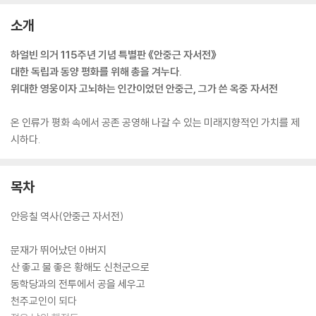
소개
하얼빈 의거 115주년 기념 특별판 《안중근 자서전》
대한 독립과 동양 평화를 위해 총을 겨누다.
위대한 영웅이자 고뇌하는 인간이었던 안중근, 그가 쓴 옥중 자서전
온 인류가 평화 속에서 공존 공영해 나갈 수 있는 미래지향적인 가치를 제
시하다.
목차
안응칠 역사(안중근 자서전)
문재가 뛰어났던 아버지
산 좋고 물 좋은 황해도 신천군으로
동학당과의 전투에서 공을 세우고
천주교인이 되다