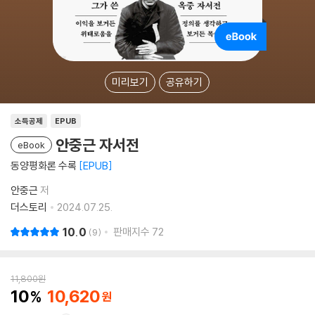
미리보기
공유하기
소득공제
EPUB
안중근 자서전
eBook
동양평화론 수록
EPUB
안중근
저
더스토리
2024.07.25.
10.0
판매지수
72
9
11,800
원
10
10,620