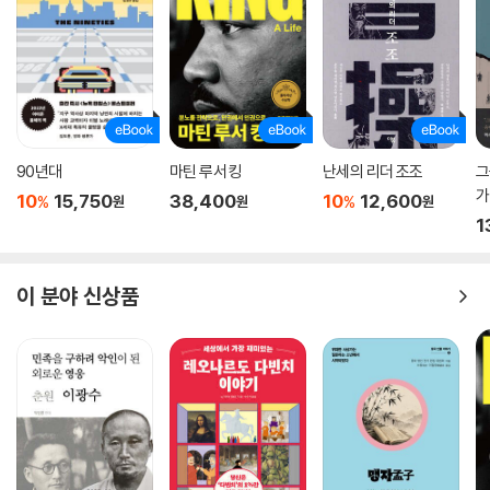
90년대
마틴 루서 킹
난세의 리더 조조
그
가
10
15,750
38,400
10
12,600
%
%
원
원
원
1
이 분야 신상품