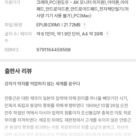
지원기기
크레마,PC(윈도우 - 4K 모니터 미지원),아이폰,아이
패드,안드로이드폰,안드로이드패드,전자책단말기(저
사양 기기 사용 불가),PC(Mac)
파일/용량
EPUB(DRM) | 21.72MB
글자 수/ 페이지
약 6.1만자, 약 1.9만 단어, A4 약 39쪽
수
ISBN13
9791164459568
출판사 리뷰
강자가 약자를 억압하지 않는 세계를 꿈꾸다
안중근은 대한 제국이 일본의 침략에 의해 권리를 하나둘 빼앗기던 시기,
민족의 독립과 동양의 평화를 위해 투쟁하였다. 1909년 10월 26일 오전
만주 하얼빈 역에서 아시아 침략의 원흉이자 조선통감부 총독인 이토 히로
부미를 저격하였다. 체포된 뒤에도 재판정에서 고개를 숙이지 않은 안중근
은 동양의 평화를 파괴하는 이토 히로부미의 죄를 낱낱이 밝히고, 자신이
대한 의군의 참모 중장으로서 전쟁에 참여하여 정당하게 침략자 이토 히로