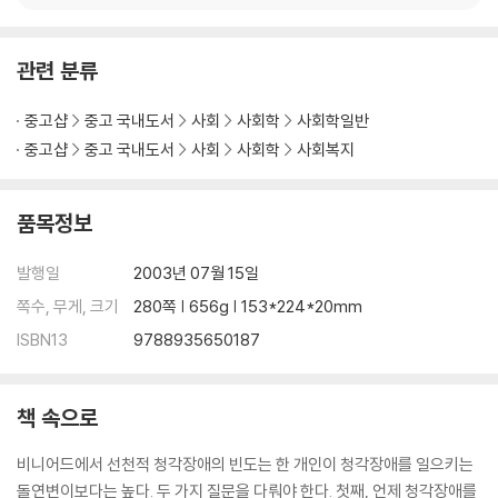
장애란 무엇인가?: 장애학 입문(2016, 공역); 비장애중심주의를 넘
어: 장애학 기반 장애이해교육(2023
관련 분류
중고샵
중고 국내도서
사회
사회학
사회학일반
중고샵
중고 국내도서
사회
사회학
사회복지
품목정보
발행일
2003년 07월 15일
쪽수, 무게, 크기
280쪽 | 656g | 153*224*20mm
ISBN13
9788935650187
책 속으로
비니어드에서 선천적 청각장애의 빈도는 한 개인이 청각장애를 일으키는
돌연변이보다는 높다. 두 가지 질문을 다뤄야 한다. 첫째, 언제 청각장애를