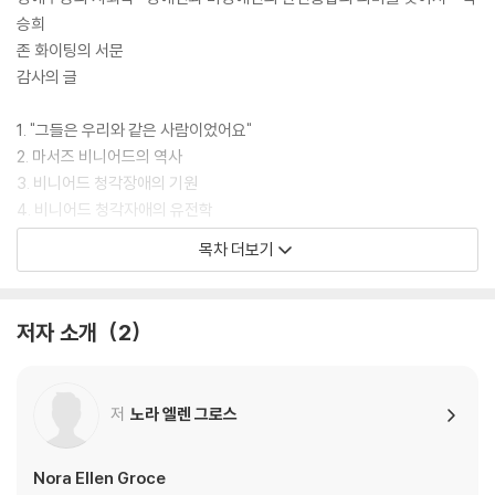
승희
존 화이팅의 서문
감사의 글
1. "그들은 우리와 같은 사람이었어요"
2. 마서즈 비니어드의 역사
3. 비니어드 청각장애의 기원
4. 비니어드 청각자애의 유전학
5. 청각장애에 대한 섬의 적음
목차 더보기
6. 비니어드에서 성장하는 청각장애인
7. 역사적 관점에서 본 청각장애
8. "그들은 장애인이 아니었어요"
저자 소개
2
부록 A : 구술 및 서술 자료 출처
부록 B : 비니어드 청각장애의 원인으로 지각된 것
저
노라 엘렌 그로스
Nora Ellen Groce