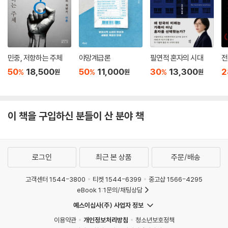
민중, 저항하는 주체
야망계급론
필연적 혼자의 시대
전
50
18,500
50
11,000
30
13,300
2
%
%
%
원
원
원
이 책을 구입하신 분들이 산 분야 책
로그인
최근 본 상품
주문/배송
고객센터 1544-3800
티켓 1544-6399
중고샵 1566-4295
eBook 1:1문의/채팅상담
예스이십사(주) 사업자 정보
이용약관
개인정보처리방침
청소년보호정책