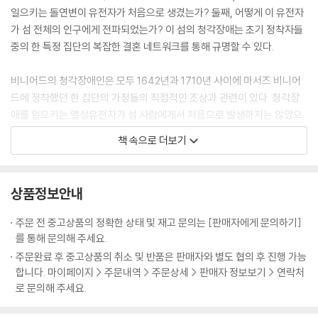
일으키는 돌연변이 유전자가 처음으로 생겼는가? 둘째, 어떻게 이 유전자
가 섬 전체의 인구에게 전파되었는가? 이 섬의 청각장애는 초기 정착자들
중의 한 특정 집단의 복잡한 결혼 네트워크를 통해 규명할 수 있다.
비니어드의 청각장애인은 모두 1642년과 1710년 사이에 마서즈 비니어
드에 정착했던 한 집단의 가정들의 직접적인 조상과 관련이 있다. 청각장
애를 일으키는 열성유전자가 섬 사람에게서 처음으로 발생하지는 않았으
나 섬에 정착했던 사람들 중 윗세대의 한 사람에게서 일어났다는 강력한
책 속으로 더보기
증거가 있다.
그 사람이 누구였는지, 또는언제 그가 또는 그녀가 살았는지를 아는 것은
상품정보안내
가능하지 않다. 돌연변이는 뉴잉글랜드에 정착하기 몇 세기 전에 일어났을
수 있다. 그러나 대략 10마일 안에서 이 사람이 어디에 살았는지 그의 후손
주문 전 중고상품의 정확한 상태 및 재고 문의는 [판매자에게 문의하기]
이 누구인지 정확히 추적하는 것이 가능하다.
를 통해 문의해 주세요.
---pp. 73~74
주문완료 후 중고상품의 취소 및 반품은 판매자와 별도 협의 후 진행 가능
합니다. 마이페이지 > 주문내역 > 주문상세 > 판매자 정보보기 > 연락처
로 문의해 주세요.