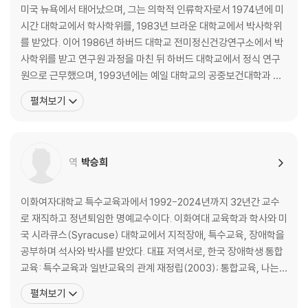
미국 뉴욕에서 태어났으며, 그는 의학적 인류학자로서 1974년에 미
시간 대학교에서 학사학위를, 1983년 브라운 대학교에서 박사학위
를 받았다. 이어 1986년 하버드 대학교 전미정신건강연구소에서 박
사학위를 받고 연구원 과정을 마친 뒤 하버드 대학교에서 정식 연구
원으로 근무했으며, 1993년에는 예일 대학교의 공중보건대학과 인
류학과 조교수로 임명되었다. 예일 도시건강 프로그램의 책임자이
펼쳐보기
자, 예일 세계보건기구협력센터 소장이며, 세계은행, 미국을 비롯하
여 다양한 NGOS국제 보건 문제의 자문 역을 맡고 있다. 최근에는 세
계은행에서 연구비를 지원받아 인간면역 결핍바이러스, 후천성면
역
박승희
이화여자대학교 특수교육과에서 1992-2024년까지 32년간 교수
로 재직하고 정년퇴임한 명예교수이다. 이화여대 교육학과 학사와 미
국 시라큐스(Syracuse) 대학교에서 지적장애, 특수교육, 장애학을
공부하며 석사와 박사를 받았다. 대표 저역서로, 한국 장애학생 통합
교육: 특수교육과 일반교육의 관계 재정립(2003); 통합교육, 나는
무엇을 해야 합니까: 초등 통합교육 실행 매뉴얼(2016, 공저); 마서
펼쳐보기
즈 비니어드 섬사람들은 수화로 말한다: 장애수용의 사회학(2003);