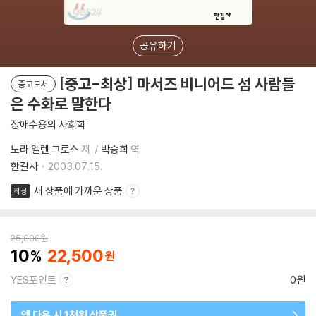
공유하기
[중고-최상] 마서즈 비니어드 섬 사람들
중고도서
은 수화로 말한다
장애수용의 사회학
노라 엘렌 그로스
저
박승희
역
한길사
2003.07.15.
새 상품에 가까운 상품
최상
25,000
원
10
22,500
YES포인트
0원
앱 다운 시 1천원 상품권