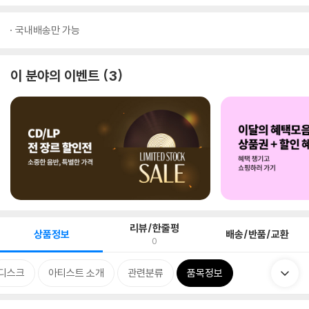
국내배송만 가능
이 분야의 이벤트
3
리뷰/한줄평
상품정보
배송/반품/교환
0
디스크
아티스트 소개
관련분류
품목정보