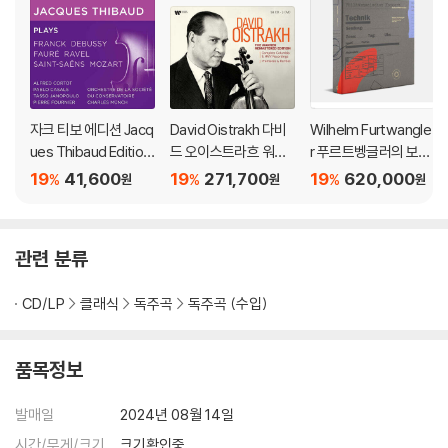
자크 티보 에디션 Jacq
David Oistrakh 다비
Wilhelm Furtwangle
ues Thibaud Edition
드 오이스트라흐 워너
r 푸르트벵글러의 보석
[6CD 박스세트]
레이블 녹음 전집 (The
들 (The Radio Recor
19
41,600
19
271,700
19
620,000
%
%
%
원
원
원
Warner Remastere
dings 1939-1945)
d Edition)
[8LP]
관련 분류
CD/LP
클래식
독주곡
독주곡 (수입)
품목정보
발매일
2024년 08월 14일
시간/무게/크기
크기확인중