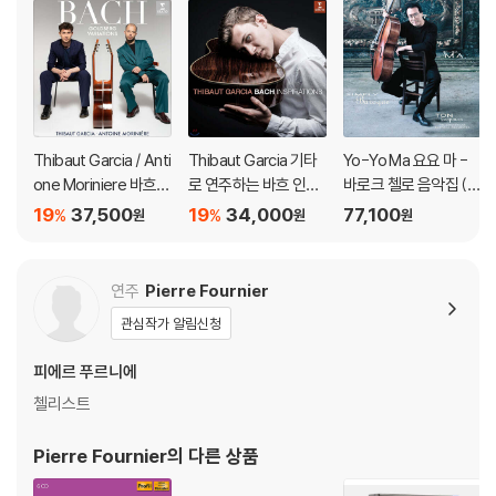
Thibaut Garcia / Anti
Thibaut Garcia 기타
Yo-Yo Ma 요요 마 -
one Moriniere 바흐:
로 연주하는 바흐 인스
바로크 첼로 음악집 (Si
골드베르크 변주곡 (B
퍼레이션 (Bach Inspir
mply Baroque) [청록
19
37,500
19
34,000
77,100
%
%
원
원
원
ach: Goldberg Variat
ations) [UHQCD]
컬러 2LP]
ions) [SACD Hybrid]
연주
Pierre Fournier
관심작가 알림신청
피에르 푸르니에
첼리스트
Pierre Fournier
의 다른 상품