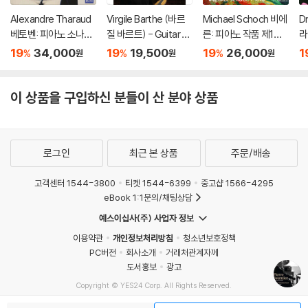
Alexandre Tharaud
Virgile Barthe (바르
Michael Schoch 비에
D
베토벤: 피아노 소나타
질 바르트) - Guitar R
른: 피아노 작품 제1집
라
30, 31, 32번 (Beetho
ecital (기타 리사이틀)
(Vierne: Piano Work
품 
19
34,000
19
19,500
19
26,000
1
%
%
%
원
원
원
ven: Piano Sonatas
s Vol. 1) [SACD Hybri
n
Opp. 109, 110, 111) [U
d]
c 
HQCD]
이 상품을 구입하신 분들이 산 분야 상품
로그인
최근 본 상품
주문/배송
고객센터 1544-3800
티켓 1544-6399
중고샵 1566-4295
eBook 1:1문의/채팅상담
예스이십사(주) 사업자 정보
이용약관
개인정보처리방침
청소년보호정책
PC버전
회사소개
거래처관계자께
도서홍보
광고
Copyright © YES24 Corp. All Rights Reserved.
MATOM7