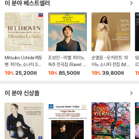
이 분야 베스트셀러
Mitsuko Uchida 베토
조성진 - 라벨: 피아노
손열음 - 모차르트: 피
임
벤: 피아노 소나타 30-
독주 전곡집 (Ravel: T
아노 소나타 전집 (Mo
(
32번 (Beethoven: Pi
he Complete Solo Pi
zart: Complete Pian
19
25,200
19
85,500
19
39,800
1
%
%
%
원
원
원
ano Sonatas Opp 10
ano Works) [3LP]
o Sonatas)
9 110 & 111)
이 분야 신상품