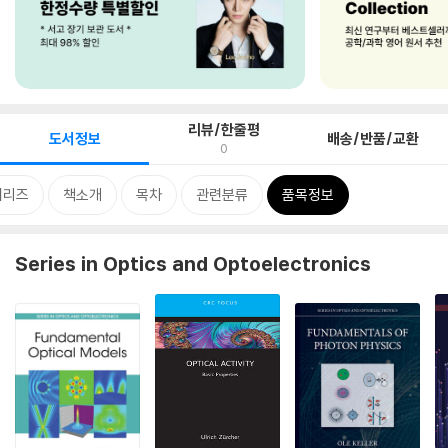
리뷰/한줄평
도서정보
배송/반품/교환
0
시리즈
책소개
목차
관련분류
품목정보
Series in Optics and Optoelectronics