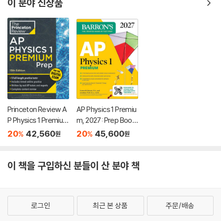
이 분야 신상품
Princeton Review A
AP Physics 1 Premiu
P Physics 1 Premium
m, 2027: Prep Book
Prep, 13th Edition: 5
with 4 Practice Test
20
42,560
20
45,600
%
%
원
원
Practice Tests + Di
s + Comprehensive
gital Practice Online
Review + Online Pra
+ Content Review
ctice
이 책을 구입하신 분들이 산 분야 책
로그인
최근 본 상품
주문/배송