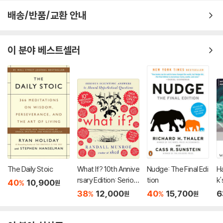
배송/반품/교환 안내
이 분야 베스트셀러
The Daily Stoic
What If? 10th Annive
Nudge: The Final Edi
Ha
rsary Edition: Seriou
tion
k'
40
10,900
%
원
s Scientific Answers
si
38
12,000
40
15,700
6
%
%
원
원
to Absurd Hypothet
ical Questions