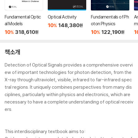
Fundamental Optic
Optical Activity
Fundamentals of Ph
A
al Models
oton Physics
ma
10
148,380
%
원
10
318,610
10
122,190
1
%
%
원
원
책소개
Detection of Optical Signals
provides a comprehensive overvi
ew of important technologies for photon detection, from the
X-ray through ultraviolet, visible, infrared to far-infrared spec
tral regions. It uniquely combines perspectives from many dis
ciplines, particularly within physics and electronics, which are
necessary to have a complete understanding of optical receiv
ers.
This interdisciplinary textbook aims to: