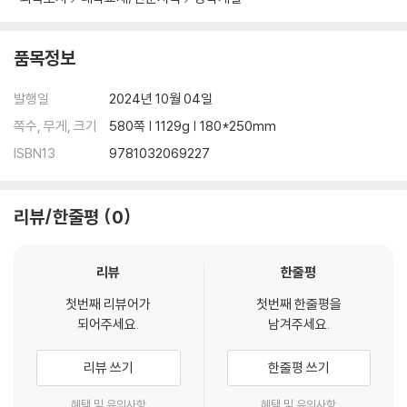
품목정보
발행일
2024년 10월 04일
쪽수, 무게, 크기
580쪽 | 1129g | 180*250mm
ISBN13
9781032069227
리뷰/한줄평
0
리뷰
한줄평
첫번째 리뷰어가
첫번째 한줄평을
되어주세요.
남겨주세요.
리뷰 쓰기
한줄평 쓰기
혜택 및 유의사항
혜택 및 유의사항