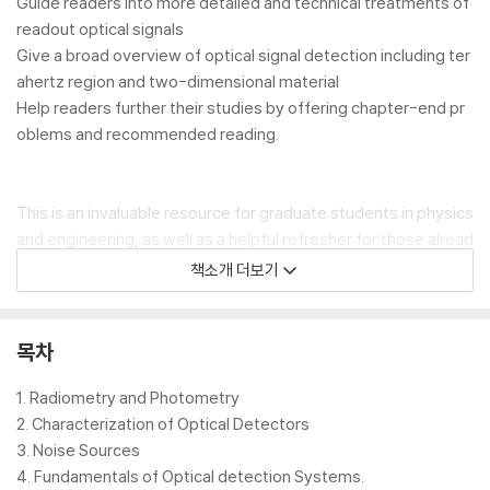
Guide readers into more detailed and technical treatments of
readout optical signals
Give a broad overview of optical signal detection including ter
ahertz region and two-dimensional material
Help readers further their studies by offering chapter-end pr
oblems and recommended reading.
This is an invaluable resource for graduate students in physics
and engineering, as well as a helpful refresher for those alread
y working with aerospace sensors and systems, remote sens
책소개 더보기
ing, thermal imaging, military imaging, optical telecommunicati
ons, infrared spectroscopy, and light detection.
목차
1. Radiometry and Photometry
2. Characterization of Optical Detectors
3. Noise Sources
4. Fundamentals of Optical detection Systems.