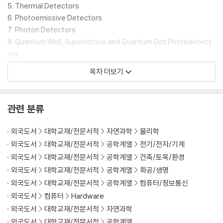
5. Thermal Detectors
6. Photoemissive Detectors
7. Photon Detectors
8. Quantum Well, Superlattice and Quantum Dot Photodetect
ors
9. 2D Material Photodetectors
목차 더보기
10. Terahertz Detectors
11. Direct and Advanced Detection Systems
12. Focal Plane Arrays
관련 분류
외국도서
대학교재/전문서적
자연과학
물리학
외국도서
대학교재/전문서적
공학계열
전기/전자/기계
외국도서
대학교재/전문서적
공학계열
건축/토목/환경
외국도서
대학교재/전문서적
공학계열
화공/생명
외국도서
대학교재/전문서적
공학계열
컴퓨터/정보통신
외국도서
컴퓨터
Hardware
외국도서
대학교재/전문서적
자연과학
외국도서
대학교재/전문서적
공학계열