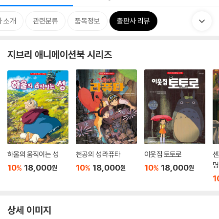
 소개
관련분류
품목정보
출판사 리뷰
지브리 애니메이션북 시리즈
하울의 움직이는 성
천공의 성 라퓨타
이웃집 토토로
센
명
10
18,000
10
18,000
10
18,000
%
%
%
원
원
원
1
상세 이미지