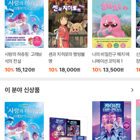
사랑의 하츄핑: 고래보
센과 치히로의 행방불
나의 비밀친구 해치 애
신
석의 전설
명
니메이션 코믹북 1
장
번
10
15,120
10
18,000
10
13,500
1
%
%
%
원
원
원
이 분야 신상품