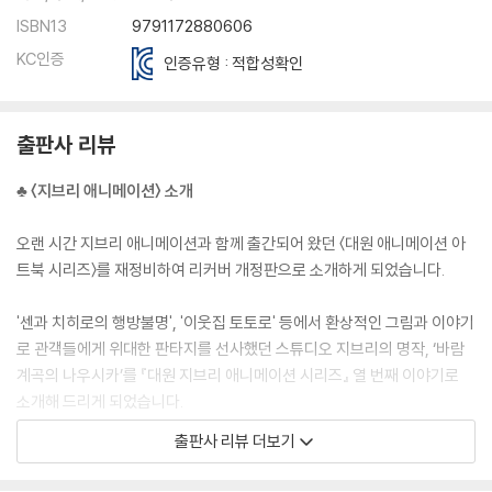
ISBN13
9791172880606
KC인증
인증유형 : 적합성확인
출판사 리뷰
♣ 〈지브리 애니메이션〉 소개
오랜 시간 지브리 애니메이션과 함께 출간되어 왔던 〈대원 애니메이션 아
트북 시리즈〉를 재정비하여 리커버 개정판으로 소개하게 되었습니다.
'센과 치히로의 행방불명', '이웃집 토토로' 등에서 환상적인 그림과 이야기
로 관객들에게 위대한 판타지를 선사했던 스튜디오 지브리의 명작, ‘바람
계곡의 나우시카’를 『대원 지브리 애니메이션 시리즈』 열 번째 이야기로
소개해 드리게 되었습니다.
출판사 리뷰 더보기
극장 스크린 위로 펼쳐지는 장면, 장면들을 그대로 한 컷, 한 컷의 그림으로
되살렸으며 대사와 설명을 곁들여 한 편의 동화책처럼 편집하였습니다. 미