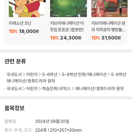
미래소년 코난
지브리애니메이션 이
지브리애니메이션 센
웃집 토토로 (합본판)
과 치히로의 행방불명
10
18,000
%
원
(합본판)
10
24,300
10
31,500
%
%
원
원
관련 분류
국내도서
어린이
5-6학년
5-6학년 만화/애니메이션
5-6학년
애니메이션/영화드라마 원작
국내도서
어린이
학습만화/코믹스
애니메이션/영화드라마 원작
품목정보
발행일
2024년 08월 20일
쪽수, 무게, 크기
224쪽 | 210*257*20mm