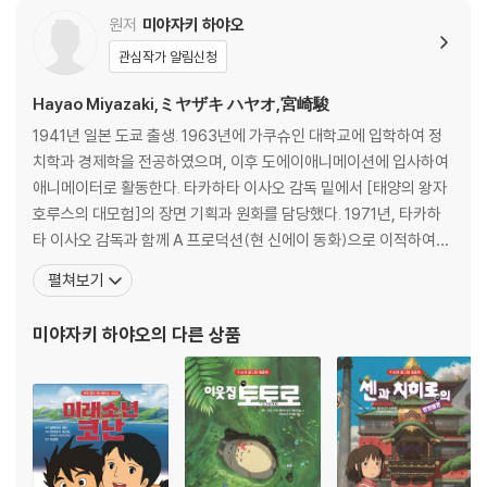
원저
미야자키 하야오
관심작가 알림신청
Hayao Miyazaki,ミヤザキ ハヤオ,宮崎駿
1941년 일본 도쿄 출생. 1963년에 가쿠슈인 대학교에 입학하여 정
치학과 경제학을 전공하였으며, 이후 도에이애니메이션에 입사하여
애니메이터로 활동한다. 타카하타 이사오 감독 밑에서 [태양의 왕자
호루스의 대모험]의 장면 기획과 원화를 담당했다. 1971년, 타카하
타 이사오 감독과 함께 A 프로덕션(현 신에이 동화)으로 이적하여
[팬더와 친구들의 모엄]의 원안과 각본, 화면구성, 원화를 담당했다.
펼쳐보기
1971년 타카하타 이사오 감독과 함께 즈이요 에이조(즈이요 엔터프
라이즈), 닛폰 애니메이션, 텔레콤 등 다양한 스튜디오에서 일하며 T
미야자키 하야오
의 다른 상품
V 시리즈 [알프스의 소녀 하이디]와 [엄마 찾아