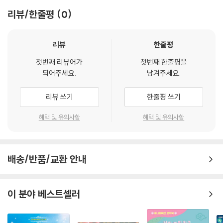
야자키 하야오 기획, 각본의 작품, 『바람계곡의 나우시카』의 감동을 책으
리뷰/한줄평
0
로 만나 보세요.
리뷰
한줄평
첫번째 리뷰어가
첫번째 한줄평을
되어주세요.
남겨주세요.
리뷰 쓰기
한줄평 쓰기
혜택 및 유의사항
혜택 및 유의사항
배송/반품/교환 안내
이 분야 베스트셀러