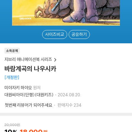
사이즈비교
공유하기
소득공제
지브리 애니메이션북 시리즈
바람계곡의 나우시카
개정판
미야자키 하야오
원저
대원씨아이(단행)(대원키즈)
2024.08.20.
첫번째 리뷰어가 되어주세요
판매지수
234
20,000
원