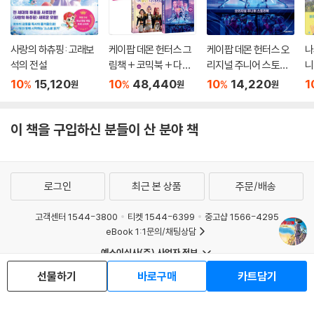
사랑의 하츄핑: 고래보
케이팝 데몬 헌터스 그
케이팝 데몬 헌터스 오
나
석의 전설
림책 + 코믹북 + 다이
리지널 주니어 스토리
니
어리 + 스토리북 세트
북
10
15,120
10
48,440
10
14,220
1
%
%
%
원
원
원
이 책을 구입하신 분들이 산 분야 책
로그인
최근 본 상품
주문/배송
고객센터 1544-3800
티켓 1544-6399
중고샵 1566-4295
eBook 1:1문의/채팅상담
예스이십사(주) 사업자 정보
이용약관
개인정보처리방침
청소년보호정책
선물하기
바로구매
카트담기
PC버전
회사소개
거래처관계자께
도서홍보
광고