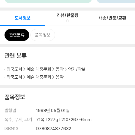
리뷰/한줄평
도서정보
배송/반품/교환
0
관련분류
품목정보
관련 분류
외국도서
예술 대중문화
음악
악기/악보
외국도서
예술 대중문화
음악
품목정보
발행일
1998년 05월 01일
쪽수, 무게, 크기
71쪽 | 227g | 210*267*6mm
ISBN13
9780874877632