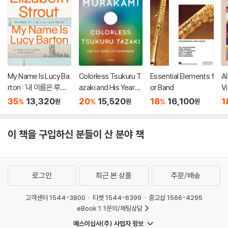
My Name Is Lucy Ba
Colorless Tsukuru T
Essential Elements f
Al
rton : '내 이름은 루시
azaki and His Years
or Band
Vi
바턴' 원서
of Pilgrimage
35
13,320
20
15,520
18
16,100
1
%
%
%
원
원
원
이 책을 구입하신 분들이 산 분야 책
로그인
최근 본 상품
주문/배송
고객센터 1544-3800
티켓 1544-6399
중고샵 1566-4295
eBook 1:1문의/채팅상담
예스이십사(주) 사업자 정보