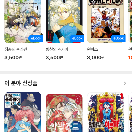
장송의 프리렌
황천의 츠가이
원피스
원
3,500
3,500
3,000
1
원
원
원
이 분야 신상품