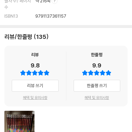
글자 수/ 페이지
약 216쪽
수
ISBN13
9791137361157
리뷰/한줄평
135
리뷰
한줄평
9.8
9.9
리뷰 쓰기
한줄평 쓰기
혜택 및 유의사항
혜택 및 유의사항