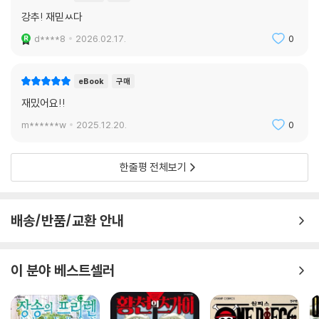
강추! 재믿ㅆ다
d****8
2026.02.17.
0
eBook
구매
재밌어요!!
m******w
2025.12.20.
0
한줄평 전체보기
배송/반품/교환 안내
이 분야 베스트셀러