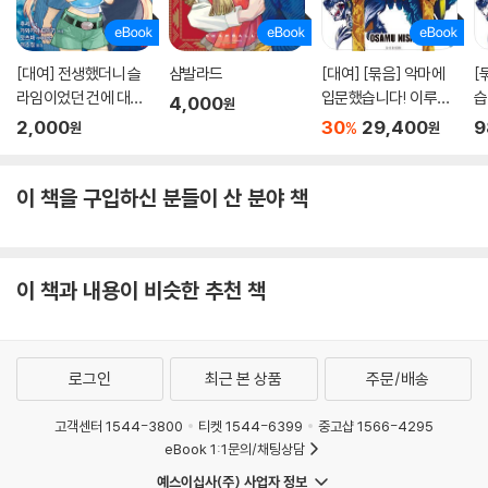
[대여] 전생했더니 슬
샴발라드
[대여] [묶음] 악마에
[
라임이었던 건에 대하
입문했습니다! 이루마
습
4,000
원
여(코믹스) 30권
군 (총47권/미완결)
4
2,000
30
29,400
9
%
원
원
이 책을 구입하신 분들이 산 분야 책
이 책과 내용이 비슷한 추천 책
로그인
최근 본 상품
주문/배송
고객센터 1544-3800
티켓 1544-6399
중고샵 1566-4295
eBook 1:1문의/채팅상담
예스이십사(주) 사업자 정보