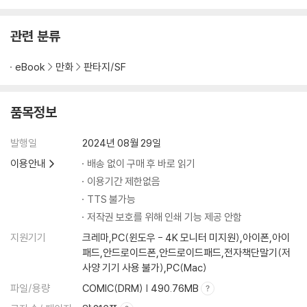
관련 분류
eBook
만화
판타지/SF
품목정보
발행일
2024년 08월 29일
이용안내
배송 없이 구매 후 바로 읽기
이용기간 제한없음
TTS 불가능
저작권 보호를 위해 인쇄 기능 제공 안함
지원기기
크레마,PC(윈도우 - 4K 모니터 미지원),아이폰,아이
패드,안드로이드폰,안드로이드패드,전자책단말기(저
사양 기기 사용 불가),PC(Mac)
파일/용량
COMIC(DRM) | 490.76MB