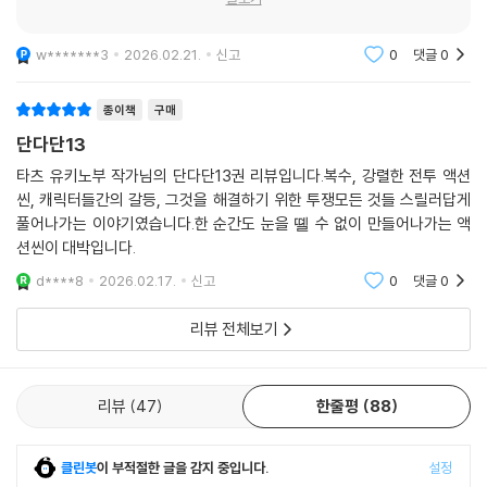
w*******3
2026.02.21.
신고
0
댓글
0
종이책
구매
단다단13
타츠 유키노부 작가님의 단다단13권 리뷰입니다.복수, 강렬한 전투 액션
씬, 캐릭터들간의 갈등, 그것을 해결하기 위한 투쟁모든 것들 스릴러답게
풀어나가는 이야기였습니다.한 순간도 눈을 뗼 수 없이 만들어나가는 액
션씬이 대박입니다.
d****8
2026.02.17.
신고
0
댓글
0
리뷰 전체보기
리뷰
47
한줄평
88
클린봇
이 부적절한 글을 감지 중입니다.
설정