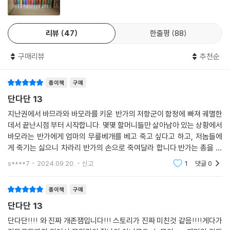
리뷰
47
한줄평
88
구매리뷰
추천순
종이책
구매
단다단 13
지난권에서 바므라와 바모라를 키운 반가의 저항군이 함정에 빠져 궤멸한
데서 끝난시점 부터 시작합니다. 몇몇 할머니들만 살아남아 있는 상황에서
바모라는 반가에게 엄마의 무릎베개를 베고 죽고 싶다고 하고, 저놈들에
게 죽기는 싫으니 차라리 반가의 손으로 죽여달라 합니다.반가는 총을 들
어 바므라의 머리를 겨눕니다만 쓰지 못하고, "세상이 이모양이 되기 전에
s****7
2024.09.20.
신고
1
댓글
0
난 왕궁의 요리사
종이책
구매
단다단 13
단다단!!!! 와 진짜 개존잼입니다!!! 스토리가 진짜 미친것 같음!!!!게다가