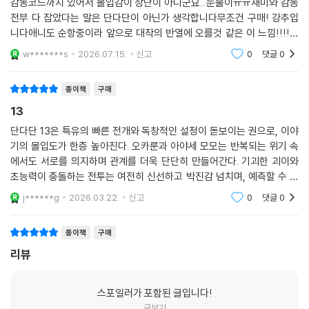
감동코드까지 있어서 몰입감이 장난이 아니군요...눈물이ㅠㅠ재미와 감동
전부 다 잡았다는 말은 단다단이 아닌가 생각합니다무조건 구매! 강추입
니다애니도 순항중이라 앞으로 대작의 반열에 오를것 같은 이 느낌!!!!애
니가 너무 재미있어서 만화카페에서 몇권 보고서는 바로 수집을 해야겠다
w*******s
2026.07.15.
신고
0
댓글
0
고 생각했습니다작
종이책
구매
13
단다단 13은 특유의 빠른 전개와 독창적인 설정이 돋보이는 권으로, 이야
기의 몰입도가 한층 높아진다. 오카룬과 아야세 모모는 반복되는 위기 속
에서도 서로를 의지하며 관계를 더욱 단단히 만들어간다. 기괴한 괴이와
초능력이 충돌하는 전투는 여전히 신선하고 박진감 넘치며, 예측할 수 없
는 전개가 긴장감을 유지시킨다. 특히 이번 권에서는 캐릭터들의 내면과
j******g
2026.03.22.
신고
0
댓글
0
감정이 조금씩 드러나
종이책
구매
리뷰
스포일러가 포함된 글입니다!
글보기