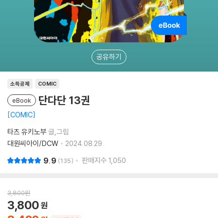
공유하기
소득공제
COMIC
단다단 13권
eBook
COMIC
타츠 유키노부
글,그림
대원씨아이/DCW
2024.08.29.
9.9
판매지수
1,050
135
3,800
원
3,800