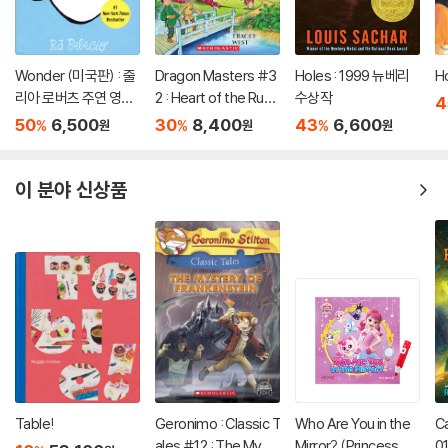
Wonder (미국판) : 줄
Dragon Masters #3
Holes : 1999 뉴베리
H
리아 로버츠 주연 영화
2 : Heart of the Ruby
수상작
4
'원더' 원작 소설
Dragon (A Branches
50
6,500
30
8,400
43
6,600
%
%
%
원
원
원
Book)
이 분야 신상품
Table!
Geronimo : Classic T
Who Are You in the
C
ales #12 : The Myst
Mirror? (Princess Ca
01