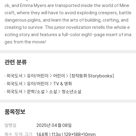
ck, and Emma Myers are transported inside the world of Mine
craft, where they will have to avoid exploding creepers, battle
dangerous piglins, and learn the arts of building, crafting, and
creating to survive. This junior novelization retells the whole e
xciting story and features a full-color eight-page insert of ima
ges from the movie!
관련 분류
외국도서
유아/어린이
어린이
[창작동화 Storybooks]
외국도서
유아/어린이
TV & 영화
외국도서
문학/소설
소설
청소년소설
품목정보
발행일
2025년 04월 08일
쪽수, 무게, 크기
144쪽 | 113g | 129*188*10mm