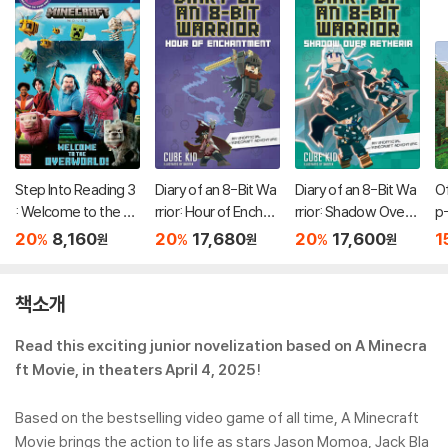
Step Into Reading 3
Diary of an 8-Bit Wa
Diary of an 8-Bit Wa
Of
: Welcome to the O
rrior: Hour of Enchan
rrior: Shadow Over
p
verworld (a Minecra
tment Volume 8
Aetheria: An Unoffic
20
8,160
20
17,680
20
17,600
1
%
%
%
원
원
원
ft Movie)
ial Minecraft Advent
ure Volume 7
책소개
Read this exciting junior novelization based on A Minecra
ft Movie, in theaters April 4, 2025!
Based on the bestselling video game of all time, A Minecraft
Movie brings the action to life as stars Jason Momoa, Jack Bla